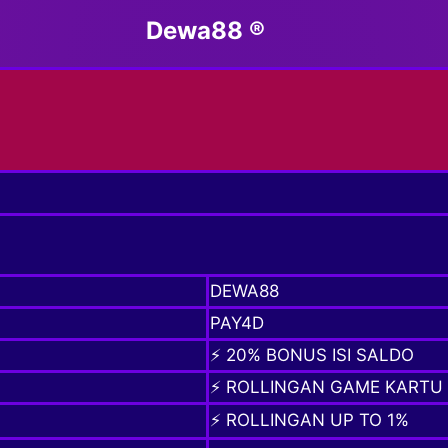
Dewa88 ®
DEWA88
PAY4D
⚡️ 20% BONUS ISI SALDO
⚡️ ROLLINGAN GAME KARTU
⚡️ ROLLINGAN UP TO 1%