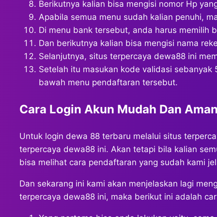
Berikutnya kalian bisa mengisi nomor Hp yan
Apabila semua menu sudah kalian penuhi, ma
Di menu bank tersebut, anda harus memilih b
Dan berikutnya kalian bisa mengisi nama rek
Selanjutnya, situs terpercaya dewa88 ini me
Setelah itu masukan kode validasi sebanyak 5
bawah menu pendaftaran tersebut.
Cara Login Akun Mudah Dan Aman
Untuk login dewa 88 terbaru melalui situs terperc
terpercaya dewa88 ini. Akan tetapi bila kalian s
bisa melihat cara pendaftaran yang sudah kami jel
Dan sekarang ini kami akan menjelaskan lagi menge
terpercaya dewa88 ini, maka berikut ini adalah ca