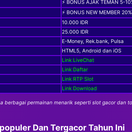
⚡️ BONUS AJAK TEMAN 5-1
⚡️ BONUS NEW MEMBER 20%
10.000 IDR
25.000 IDR
E-Money, Rek.bank, Pulsa
HTML5, Android dan iOS
Link LiveChat
Link Daftar
Link RTP Slot
Link Download
berbagai permainan menarik seperti slot gacor dan t
populer Dan Tergacor Tahun Ini