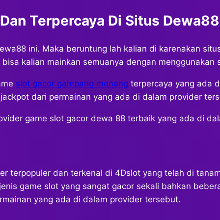
k Dan Terpercaya Di Situs Dewa88
dewa88 ini. Maka beruntung lah kalian di karenakan sit
g bisa kalian mainkan semuanya dengan menggunakan s
game
slot gacor gampang menang
terpercaya yang ada di
jackpot dari permainan yang ada di dalam provider ters
ovider game slot gacor dewa 88 terbaik yang ada di dal
 terpopuler dan terkenal di 4Dslot yang telah di tana
jenis game slot yang sangat gacor sekali bahkan beb
mainan yang ada di dalam provider tersebut.