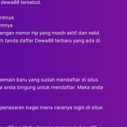
s dewa88 tersebut.
ntinya
lumnya
dengan nomor Hp yang masih aktif dan valid.
lah tanda daftar Dewa88 terbaru yang ada di
 pemain baru yang sudah mendaftar di situs
Jika anda bingung untuk mendaftar. Maka anda
g penasaran bagai mana caranya login di situs