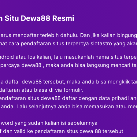
n Situ Dewa88 Resmi
harus mendaftar terlebih dahulu. Dan jika kalian bingun
hat cara pendaftaran situs terpercya slotastro yang akan
droid atau Ios kalian, lalu masukanlah nama situs terp
erpercaya dewa88 , maka anda bisa langsung mencari t
 daftar dewa88 tersebut, maka anda bisa mengklik tan
ftaran atau biasa di via formulir.
endaftaran situs dewa88 daftar dengan data pribadi an
anda. Lalu selanjutnya anda bisa memasukan atau mengi
ssword yang sudah kalian isi sebelumnya
f dan valid ke pendaftaran situs dewa 88 tersebut