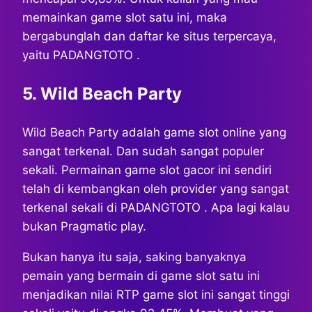
memainkan game slot satu ini, maka
bergabunglah dan daftar ke situs terpercaya,
yaitu PADANGTOTO .
5. Wild Beach Party
Wild Beach Party adalah game slot online yang
sangat terkenal. Dan sudah sangat populer
sekali. Permainan game slot gacor ini sendiri
telah di kembangkan oleh provider yang sangat
terkenal sekali di PADANGTOTO . Apa lagi kalau
bukan Pragmatic play.
Bukan hanya itu saja, saking banyaknya
pemain yang bermain di game slot satu ini
menjadikan nilai RTP game slot ini sangat tinggi