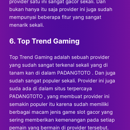
provider satu ini sangat gacor sekali. Dan
bukan hanya itu saja provider ini juga sudah
mempunyai beberapa fitur yang sangat
menarik sekali.
6. Top Trend Gaming
Top Trend Gaming adalah sebuah provider
yang sudah sangat terkenal sekali yang di
tanam kan di dalam PADANGTOTO . Dan juga
sudah sangat populer sekali. Provider ini juga
suda ada di dalam situs terpercaya
PADANGTOTO , yang membuat provider ini
semakin populer itu karena sudah memiliki
berbagai macam jenis game slot gacor yang
sering memberikan kemenangan pada setiap
pemain yang bermain di provider tersebut.