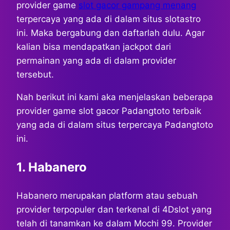
provider game
slot gacor gampang menang
terpercaya yang ada di dalam situs slotastro
ini. Maka bergabung dan daftarlah dulu. Agar
kalian bisa mendapatkan jackpot dari
permainan yang ada di dalam provider
tersebut.
Nah berikut ini kami aka menjelaskan beberapa
provider game slot gacor Padangtoto terbaik
yang ada di dalam situs terpercaya Padangtoto
ini.
1. Habanero
Habanero merupakan platform atau sebuah
provider terpopuler dan terkenal di 4Dslot yang
telah di tanamkan ke dalam Mochi 99. Provider