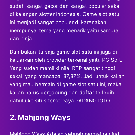
sudah sangat gacor dan sangat populer sekali
di kalangan slotter Indonesia. Game slot satu
ini menjadi sangat populer di karenakan
mempunyai tema yang menarik yaitu samurai
dan ninja.
Dan bukan itu saja game slot satu ini juga di
keluarkan oleh provider terkenal yaitu PG Soft.
Yang sudah memiliki nilai RTP sangat tinggi
sekali yang mancapai 87,87%. Jadi untuk kalian
yang mau bermain di game slot satu ini, maka
kalian harus bergabung dan daftar terlebih
dahulu ke situs terpercaya PADANGTOTO .
2. Mahjong Ways
Mahjong Ways Adalah sebuah permainan judi