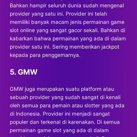
Bahkan hampir seluruh dunia sudah mengenal
provider yang satu ini. Provider ini telah
memiliki banyak macam jenis permainan game
slot online yang sangat gacor sekali. Bahkan di
kabarkan bahwa permainan yang ada di dalam
provider satu ini. Sering memberikan jackpot
kepada para penggemarnya.
5. GMW
GMW juga merupakan suatu platform atau
sebuah provider yang sudah sangat di kenali
oleh semua para pemain atau slotter yang ada
di Indonesia. Provider ini menjadi sangat
populer dan terkenal di karenakan. Di semua
permainan game slot yang ada di dalam