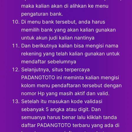
maka kalian akan di alihkan ke menu
pengaturan bank.
Di menu bank tersebut, anda harus
memilih bank yang akan kalian gunakan
untuk akun judi kalian nantinya
Dan berikutnya kalian bisa mengisi nama
rekening yang telah kalian gunakan untuk
mendaftar sebelumnya
Selanjutnya, situs terpercaya
PADANGTOTO ini meminta kalian mengisi
kolom menu pendaftaran tersebut dengan
nomor Hp yang masih aktif dan valid.
Setelah itu masukan kode validasi
sebanyak 5 angka atau digit. Dan
semuanya harus benar lalu kliklah tanda
daftar PADANGTOTO terbaru yang ada di