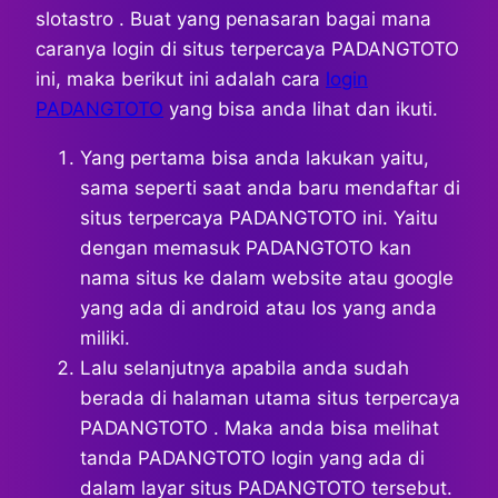
slotastro . Buat yang penasaran bagai mana
caranya login di situs terpercaya PADANGTOTO
ini, maka berikut ini adalah cara
login
PADANGTOTO
yang bisa anda lihat dan ikuti.
Yang pertama bisa anda lakukan yaitu,
sama seperti saat anda baru mendaftar di
situs terpercaya PADANGTOTO ini. Yaitu
dengan memasuk PADANGTOTO kan
nama situs ke dalam website atau google
yang ada di android atau Ios yang anda
miliki.
Lalu selanjutnya apabila anda sudah
berada di halaman utama situs terpercaya
PADANGTOTO . Maka anda bisa melihat
tanda PADANGTOTO login yang ada di
dalam layar situs PADANGTOTO tersebut.