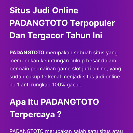
Situs Judi Online
PADANGTOTO Terpopuler
Dan Tergacor Tahun Ini
PADANGTOTO
merupakan sebuah situs yang
memberikan keuntungan cukup besar dalam
bermain permainan game slot judi online, yang
sudah cukup terkenal menjadi situs judi online
no 1 anti rungkad 100% gacor.
Apa Itu PADANGTOTO
Terpercaya ?
PADANGTOTO merupakan salah satu situs atau