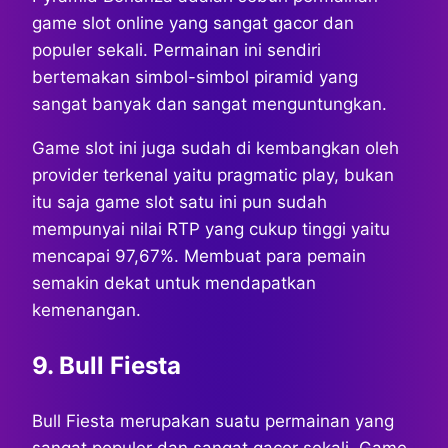
game slot online yang sangat gacor dan
populer sekali. Permainan ini sendiri
bertemakan simbol-simbol piramid yang
sangat banyak dan sangat menguntungkan.
Game slot ini juga sudah di kembangkan oleh
provider terkenal yaitu pragmatic play, bukan
itu saja game slot satu ini pun sudah
mempunyai nilai RTP yang cukup tinggi yaitu
mencapai 97,67%. Membuat para pemain
semakin dekat untuk mendapatkan
kemenangan.
9. Bull Fiesta
Bull Fiesta merupakan suatu permainan yang