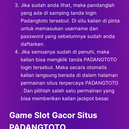
Jika sudah anda lihat, maka pandanglah
yang ada di samping tanda login
Padangtoto tersebut. Di situ kalian di pinta
untuk memasukan username dan
password yang sebelumnya sudah anda
daftarkan.
Jika semuanya sudah di penuhi, maka
kalian bisa mengklik tanda PADANGTOTO
login tersebut. Maka secara otomatis
kalian langsung berada di dalam halaman
permainan situs terpercaya PADANGTOTO
. Dan pilihlah salah satu permainan yang
bisa memberikan kalian jackpot besar.
Game Slot Gacor Situs
PADANGTOTO