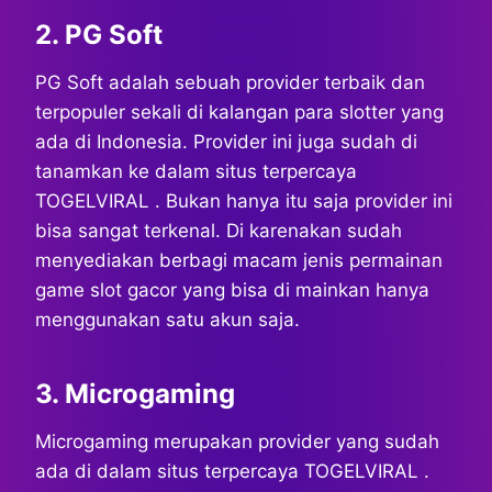
2. PG Soft
PG Soft adalah sebuah provider terbaik dan
terpopuler sekali di kalangan para slotter yang
ada di Indonesia. Provider ini juga sudah di
tanamkan ke dalam situs terpercaya
TOGELVIRAL . Bukan hanya itu saja provider ini
bisa sangat terkenal. Di karenakan sudah
menyediakan berbagi macam jenis permainan
game slot gacor yang bisa di mainkan hanya
menggunakan satu akun saja.
3. Microgaming
Microgaming merupakan provider yang sudah
ada di dalam situs terpercaya TOGELVIRAL .