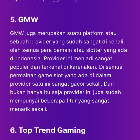
5. GMW
GMW juga merupakan suatu platform atau
sebuah provider yang sudah sangat di kenali
oleh semua para pemain atau slotter yang ada
di Indonesia. Provider ini menjadi sangat
populer dan terkenal di karenakan. Di semua
permainan game slot yang ada di dalam
provider satu ini sangat gacor sekali. Dan
bukan hanya itu saja provider ini juga sudah
mempunyai beberapa fitur yang sangat
menarik sekali.
6. Top Trend Gaming