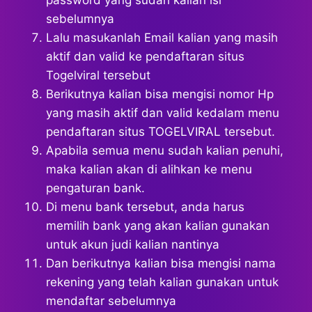
sebelumnya
Lalu masukanlah Email kalian yang masih
aktif dan valid ke pendaftaran situs
Togelviral tersebut
Berikutnya kalian bisa mengisi nomor Hp
yang masih aktif dan valid kedalam menu
pendaftaran situs TOGELVIRAL tersebut.
Apabila semua menu sudah kalian penuhi,
maka kalian akan di alihkan ke menu
pengaturan bank.
Di menu bank tersebut, anda harus
memilih bank yang akan kalian gunakan
untuk akun judi kalian nantinya
Dan berikutnya kalian bisa mengisi nama
rekening yang telah kalian gunakan untuk
mendaftar sebelumnya