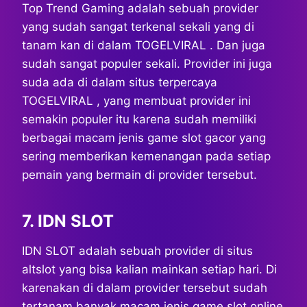
Top Trend Gaming adalah sebuah provider
yang sudah sangat terkenal sekali yang di
tanam kan di dalam TOGELVIRAL . Dan juga
sudah sangat populer sekali. Provider ini juga
suda ada di dalam situs terpercaya
TOGELVIRAL , yang membuat provider ini
semakin populer itu karena sudah memiliki
berbagai macam jenis game slot gacor yang
sering memberikan kemenangan pada setiap
pemain yang bermain di provider tersebut.
7. IDN SLOT
IDN SLOT adalah sebuah provider di situs
altslot yang bisa kalian mainkan setiap hari. Di
karenakan di dalam provider tersebut sudah
tertanam banyak macam jenis game slot online