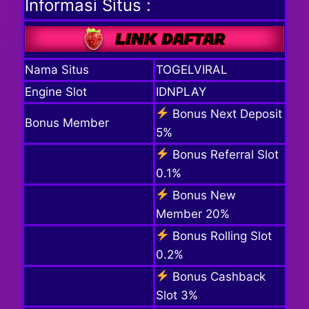
Informasi Situs :
Nama Situs
TOGELVIRAL
Engine Slot
IDNPLAY
Bonus Next Deposit
Bonus Member
5%
Bonus Referral Slot
0.1%
Bonus New
Member 20%
Bonus Rolling Slot
0.2%
Bonus Cashback
Slot 3%