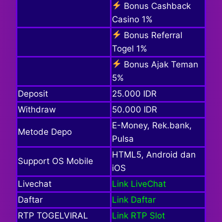
Bonus Cashback
Casino 1%
Bonus Referral
Togel 1%
Bonus Ajak Teman
5%
Deposit
25.000 IDR
Withdraw
50.000 IDR
E-Money, Rek.bank,
Metode Depo
Pulsa
HTML5, Android dan
Support OS Mobile
iOS
Livechat
Link LiveChat
Daftar
Link Daftar
RTP TOGELVIRAL
Link RTP Slot