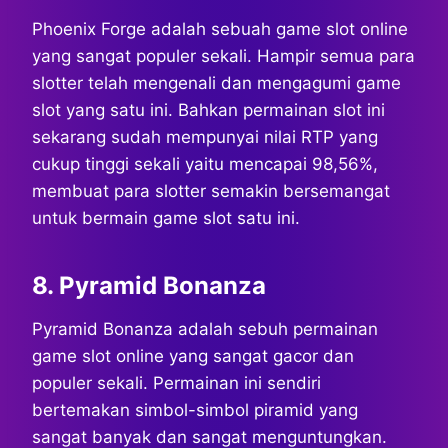
Phoenix Forge adalah sebuah game slot online
yang sangat populer sekali. Hampir semua para
slotter telah mengenali dan mengagumi game
slot yang satu ini. Bahkan permainan slot ini
sekarang sudah mempunyai nilai RTP yang
cukup tinggi sekali yaitu mencapai 98,56%,
membuat para slotter semakin bersemangat
untuk bermain game slot satu ini.
8. Pyramid Bonanza
Pyramid Bonanza adalah sebuh permainan
game slot online yang sangat gacor dan
populer sekali. Permainan ini sendiri
bertemakan simbol-simbol piramid yang
sangat banyak dan sangat menguntungkan.