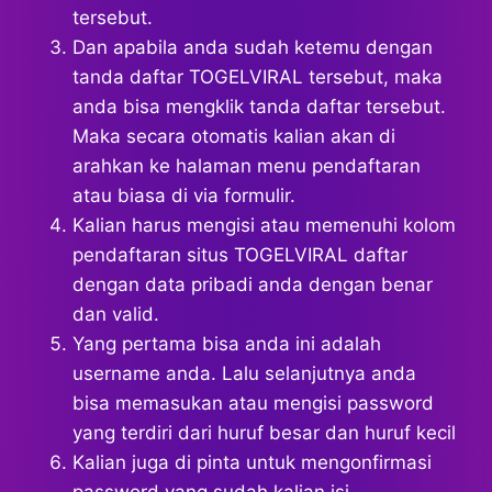
tersebut.
Dan apabila anda sudah ketemu dengan
tanda daftar TOGELVIRAL tersebut, maka
anda bisa mengklik tanda daftar tersebut.
Maka secara otomatis kalian akan di
arahkan ke halaman menu pendaftaran
atau biasa di via formulir.
Kalian harus mengisi atau memenuhi kolom
pendaftaran situs TOGELVIRAL daftar
dengan data pribadi anda dengan benar
dan valid.
Yang pertama bisa anda ini adalah
username anda. Lalu selanjutnya anda
bisa memasukan atau mengisi password
yang terdiri dari huruf besar dan huruf kecil
Kalian juga di pinta untuk mengonfirmasi
password yang sudah kalian isi