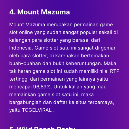
4. Mount Mazuma
Mount Mazuma merupakan permainan game
slot online yang sudah sangat populer sekali di
kalangan para slotter yang berasal dari
Indonesia. Game slot satu ini sangat di gemari
oleh para slotter, di karenakan bertemakan
buah-buahan dan bukit keberuntungan. Maka
tak heran game slot ini sudah memiliki nilai RTP
tertinggi dari permainan yang lainnya yaitu
mencapai 96,89%. Untuk kalian yang mau
memainkan game slot satu ini, maka
bergabunglah dan daftar ke situs terpercaya,
yaitu TOGELVIRAL .