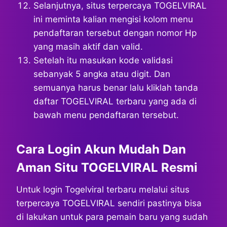
Selanjutnya, situs terpercaya TOGELVIRAL
ini meminta kalian mengisi kolom menu
pendaftaran tersebut dengan nomor Hp
yang masih aktif dan valid.
Setelah itu masukan kode validasi
sebanyak 5 angka atau digit. Dan
semuanya harus benar lalu kliklah tanda
daftar TOGELVIRAL terbaru yang ada di
bawah menu pendaftaran tersebut.
Cara Login Akun Mudah Dan
Aman Situ TOGELVIRAL Resmi
Untuk login Togelviral terbaru melalui situs
terpercaya TOGELVIRAL sendiri pastinya bisa
di lakukan untuk para pemain baru yang sudah