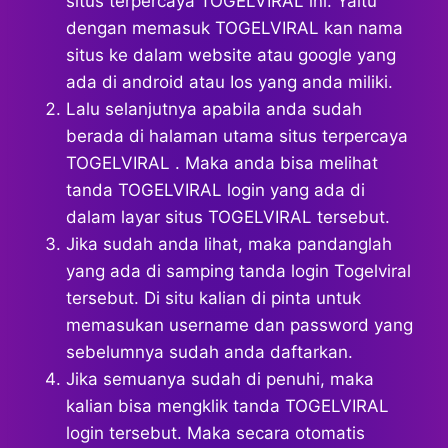
situs terpercaya TOGELVIRAL ini. Yaitu
dengan memasuk TOGELVIRAL kan nama
situs ke dalam website atau google yang
ada di android atau Ios yang anda miliki.
Lalu selanjutnya apabila anda sudah
berada di halaman utama situs terpercaya
TOGELVIRAL . Maka anda bisa melihat
tanda TOGELVIRAL login yang ada di
dalam layar situs TOGELVIRAL tersebut.
Jika sudah anda lihat, maka pandanglah
yang ada di samping tanda login Togelviral
tersebut. Di situ kalian di pinta untuk
memasukan username dan password yang
sebelumnya sudah anda daftarkan.
Jika semuanya sudah di penuhi, maka
kalian bisa mengklik tanda TOGELVIRAL
login tersebut. Maka secara otomatis