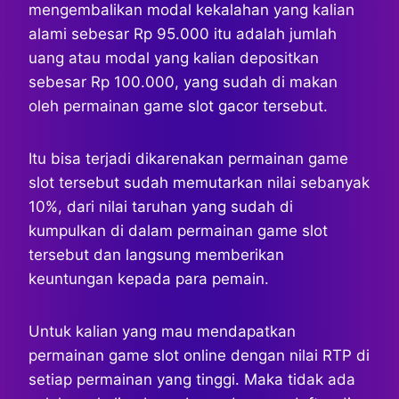
mengembalikan modal kekalahan yang kalian
alami sebesar Rp 95.000 itu adalah jumlah
uang atau modal yang kalian depositkan
sebesar Rp 100.000, yang sudah di makan
oleh permainan game slot gacor tersebut.
Itu bisa terjadi dikarenakan permainan game
slot tersebut sudah memutarkan nilai sebanyak
10%, dari nilai taruhan yang sudah di
kumpulkan di dalam permainan game slot
tersebut dan langsung memberikan
keuntungan kepada para pemain.
Untuk kalian yang mau mendapatkan
permainan game slot online dengan nilai RTP di
setiap permainan yang tinggi. Maka tidak ada