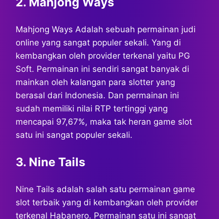
2. Mahjong Ways
Mahjong Ways Adalah sebuah permainan judi
online yang sangat populer sekali. Yang di
kembangkan oleh provider terkenal yaitu PG
Soft. Permainan ini sendiri sangat banyak di
mainkan oleh kalangan para slotter yang
berasal dari Indonesia. Dan permainan ini
sudah memiliki nilai RTP tertinggi yang
mencapai 97,67%, maka tak heran game slot
satu ini sangat populer sekali.
3. Nine Tails
Nine Tails adalah salah satu permainan game
slot terbaik yang di kembangkan oleh provider
terkenal Habanero. Permainan satu ini sangat