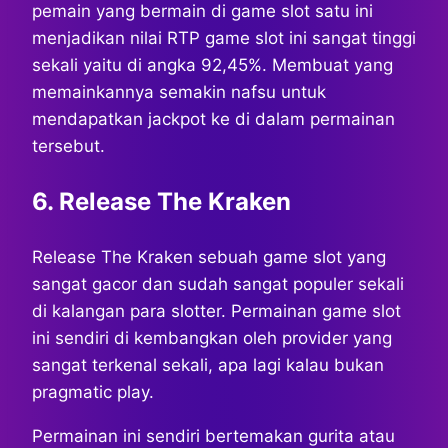
pemain yang bermain di game slot satu ini
menjadikan nilai RTP game slot ini sangat tinggi
sekali yaitu di angka 92,45%. Membuat yang
memainkannya semakin nafsu untuk
mendapatkan jackpot ke di dalam permainan
tersebut.
6. Release The Kraken
Release The Kraken sebuah game slot yang
sangat gacor dan sudah sangat populer sekali
di kalangan para slotter. Permainan game slot
ini sendiri di kembangkan oleh provider yang
sangat terkenal sekali, apa lagi kalau bukan
pragmatic play.
Permainan ini sendiri bertemakan gurita atau