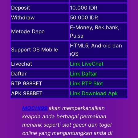
Deposit
10.000 IDR
Withdraw
50.000 IDR
E-Money, Rek.bank,
Metode Depo
Pulsa
HTML5, Android dan
Support OS Mobile
iOS
Livechat
Link LiveChat
Daftar
Link Daftar
RTP 988BET
Link RTP Slot
APK 988BET
Link Download Apk
MOCHI99
akan memperkenalkan
keapda anda berbagai permainan
menarik seperti slot gacor dan togel
online yang menguntungkan anda di