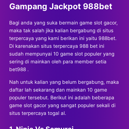
Gampang Jackpot 988bet
Bagi anda yang suka bermain game slot gacor,
maka tak salah jika kalian bergabung di situs
terpercaya yang kami berikan ini yaitu 988bet.
Di karenakan situs terpercaya 988 bet ini
sudah mempunyai 10 game slot populer yang
sering di mainkan oleh para member setia
bet988 .
Nah untuk kalian yang belum bergabung, maka
daftar lah sekarang dan mainkan 10 game
populer tersebut. Berikut ini adalah beberapa
game slot gacor yang sangat populer sekali di
situs terpercaya togal al.