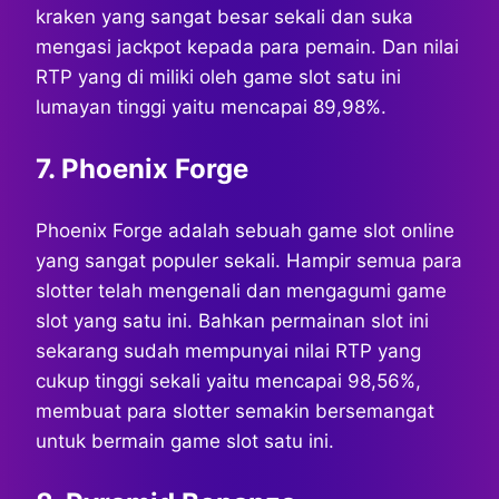
kraken yang sangat besar sekali dan suka
mengasi jackpot kepada para pemain. Dan nilai
RTP yang di miliki oleh game slot satu ini
lumayan tinggi yaitu mencapai 89,98%.
7. Phoenix Forge
Phoenix Forge adalah sebuah game slot online
yang sangat populer sekali. Hampir semua para
slotter telah mengenali dan mengagumi game
slot yang satu ini. Bahkan permainan slot ini
sekarang sudah mempunyai nilai RTP yang
cukup tinggi sekali yaitu mencapai 98,56%,
membuat para slotter semakin bersemangat
untuk bermain game slot satu ini.