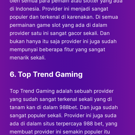
oleh semua para pemain atau slotter yang ada
di Indonesia. Provider ini menjadi sangat
populer dan terkenal di karenakan. Di semua
permainan game slot yang ada di dalam
provider satu ini sangat gacor sekali. Dan
bukan hanya itu saja provider ini juga sudah
mempunyai beberapa fitur yang sangat
menarik sekali.
6. Top Trend Gaming
Top Trend Gaming adalah sebuah provider
yang sudah sangat terkenal sekali yang di
tanam kan di dalam 988bet. Dan juga sudah
sangat populer sekali. Provider ini juga suda
ada di dalam situs terpercaya 988 bet, yang
membuat provider ini semakin populer itu