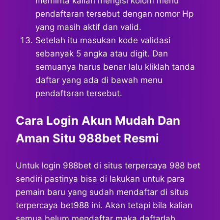
meminta kalian mengisi kolom menu
pendaftaran tersebut dengan nomor Hp
yang masih aktif dan valid.
Setelah itu masukan kode validasi
sebanyak 5 angka atau digit. Dan
semuanya harus benar lalu kliklah tanda
daftar yang ada di bawah menu
pendaftaran tersebut.
Cara Login Akun Mudah Dan
Aman Situ 988bet Resmi
Untuk login 988bet di situs terpercaya 988 bet
sendiri pastinya bisa di lakukan untuk para
pemain baru yang sudah mendaftar di situs
terpercaya bet988 ini. Akan tetapi bila kalian
semua belum mendaftar maka daftarlah