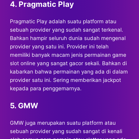
4. Pragmatic Play
Pragmatic Play adalah suatu platform atau
sebuah provider yang sudah sangat terkenal.
Bahkan hampir seluruh dunia sudah mengenal
provider yang satu ini. Provider ini telah
memiliki banyak macam jenis permainan game
slot online yang sangat gacor sekali. Bahkan di
kabarkan bahwa permainan yang ada di dalam
provider satu ini. Sering memberikan jackpot
kepada para penggemarnya.
5. GMW
GMW juga merupakan suatu platform atau
sebuah provider yang sudah sangat di kenali