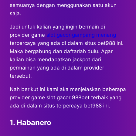
semuanya dengan menggunakan satu akun
saja.
Jadi untuk kalian yang ingin bermain di
provider game
slot gacor gampang menang
terpercaya yang ada di dalam situs bet988 ini.
Maka bergabung dan daftarlah dulu. Agar
kalian bisa mendapatkan jackpot dari
permainan yang ada di dalam provider
tersebut.
Nah berikut ini kami aka menjelaskan beberapa
provider game slot gacor 988bet terbaik yang
ada di dalam situs terpercaya bet988 ini.
1. Habanero