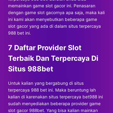
memainkan game slot gacor ini. Penasaran
dengan game slot gacornya apa saja, maka kali
ini kami akan menyebutkan beberapa game
slot gacor yang ada di dalam situs terpercaya
988 bet ini.
7 Daftar Provider Slot
Terbaik Dan Terpercaya Di
Situs 988bet
Untuk kalian yang bergabung di situs
terpercaya 988 bet ini. Maka beruntung lah
kalian di karenakan situs terpercaya bet988 ini
sudah menyediakan beberapa provider game
slot gacor 988bet. Yang bisa kalian mainkan