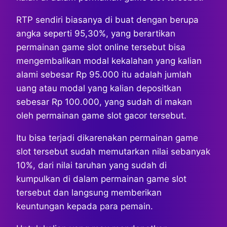
RTP sendiri biasanya di buat dengan berupa
angka seperti 95,30%, yang berartikan
permainan game slot online tersebut bisa
mengembalikan modal kekalahan yang kalian
alami sebesar Rp 95.000 itu adalah jumlah
uang atau modal yang kalian depositkan
sebesar Rp 100.000, yang sudah di makan
oleh permainan game slot gacor tersebut.
Itu bisa terjadi dikarenakan permainan game
slot tersebut sudah memutarkan nilai sebanyak
10%, dari nilai taruhan yang sudah di
kumpulkan di dalam permainan game slot
tersebut dan langsung memberikan
keuntungan kepada para pemain.