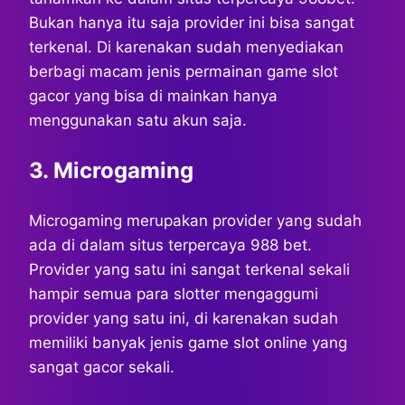
Bukan hanya itu saja provider ini bisa sangat
terkenal. Di karenakan sudah menyediakan
berbagi macam jenis permainan game slot
gacor yang bisa di mainkan hanya
menggunakan satu akun saja.
3. Microgaming
Microgaming merupakan provider yang sudah
ada di dalam situs terpercaya 988 bet.
Provider yang satu ini sangat terkenal sekali
hampir semua para slotter mengaggumi
provider yang satu ini, di karenakan sudah
memiliki banyak jenis game slot online yang
sangat gacor sekali.