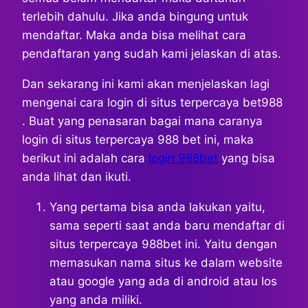
terlebih dahulu. Jika anda bingung untuk
mendaftar. Maka anda bisa melihat cara
pendaftaran yang sudah kami jelaskan di atas.
Dan sekarang ini kami akan menjelaskan lagi
mengenai cara login di situs terpercaya bet988
. Buat yang penasaran bagai mana caranya
login di situs terpercaya 988 bet ini, maka
berikut ini adalah cara
login 988bet
yang bisa
anda lihat dan ikuti.
Yang pertama bisa anda lakukan yaitu,
sama seperti saat anda baru mendaftar di
situs terpercaya 988bet ini. Yaitu dengan
memasukan nama situs ke dalam website
atau google yang ada di android atau Ios
yang anda miliki.