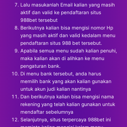
Lalu masukanlah Email kalian yang masih
aktif dan valid ke pendaftaran situs
988bet tersebut
Berikutnya kalian bisa mengisi nomor Hp
yang masih aktif dan valid kedalam menu
pendaftaran situs 988 bet tersebut.
Apabila semua menu sudah kalian penuhi,
maka kalian akan di alihkan ke menu
pengaturan bank.
Di menu bank tersebut, anda harus
memilih bank yang akan kalian gunakan
untuk akun judi kalian nantinya
Dan berikutnya kalian bisa mengisi nama
rekening yang telah kalian gunakan untuk
mendaftar sebelumnya
Selanjutnya, situs terpercaya 988bet ini