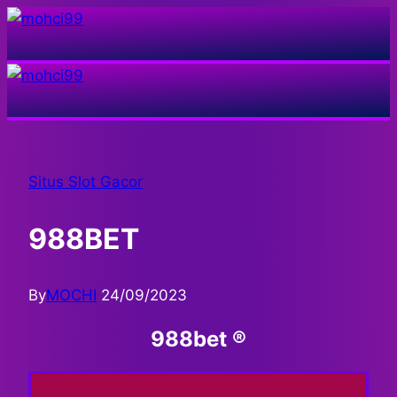
Skip
to
content
Situs Slot Gacor
988BET
By
MOCHI
24/09/2023
988bet ®