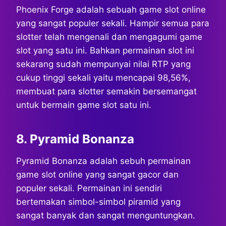
Phoenix Forge adalah sebuah game slot online
yang sangat populer sekali. Hampir semua para
slotter telah mengenali dan mengagumi game
slot yang satu ini. Bahkan permainan slot ini
sekarang sudah mempunyai nilai RTP yang
cukup tinggi sekali yaitu mencapai 98,56%,
membuat para slotter semakin bersemangat
untuk bermain game slot satu ini.
8. Pyramid Bonanza
Pyramid Bonanza adalah sebuh permainan
game slot online yang sangat gacor dan
populer sekali. Permainan ini sendiri
bertemakan simbol-simbol piramid yang
sangat banyak dan sangat menguntungkan.