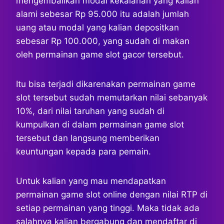
mengembalikan modal kekalahan yang kalian
alami sebesar Rp 95.000 itu adalah jumlah
uang atau modal yang kalian depositkan
sebesar Rp 100.000, yang sudah di makan
oleh permainan game slot gacor tersebut.
Itu bisa terjadi dikarenakan permainan game
slot tersebut sudah memutarkan nilai sebanyak
10%, dari nilai taruhan yang sudah di
kumpulkan di dalam permainan game slot
tersebut dan langsung memberikan
keuntungan kepada para pemain.
Untuk kalian yang mau mendapatkan
permainan game slot online dengan nilai RTP di
setiap permainan yang tinggi. Maka tidak ada
salahnya kalian bergabung dan mendaftar di