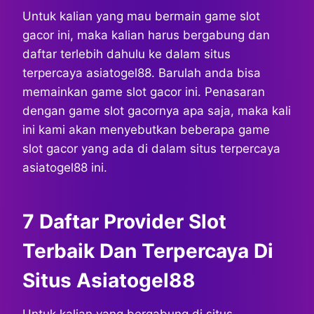
Untuk kalian yang mau bermain game slot
gacor ini, maka kalian harus bergabung dan
daftar terlebih dahulu ke dalam situs
terpercaya asiatogel88. Barulah anda bisa
memainkan game slot gacor ini. Penasaran
dengan game slot gacornya apa saja, maka kali
ini kami akan menyebutkan beberapa game
slot gacor yang ada di dalam situs terpercaya
asiatogel88 ini.
7 Daftar Provider Slot
Terbaik Dan Terpercaya Di
Situs Asiatogel88
Untuk kalian yang bergabung di situs