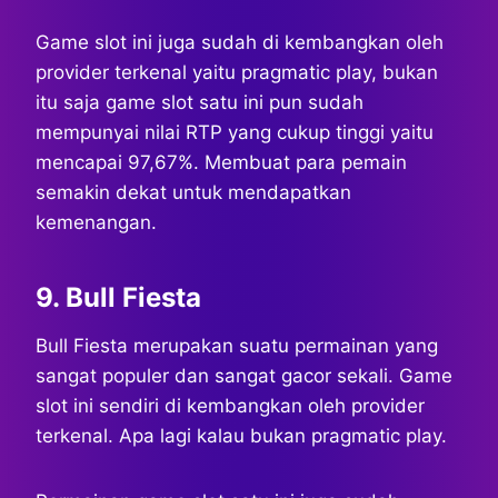
Game slot ini juga sudah di kembangkan oleh
provider terkenal yaitu pragmatic play, bukan
itu saja game slot satu ini pun sudah
mempunyai nilai RTP yang cukup tinggi yaitu
mencapai 97,67%. Membuat para pemain
semakin dekat untuk mendapatkan
kemenangan.
9. Bull Fiesta
Bull Fiesta merupakan suatu permainan yang
sangat populer dan sangat gacor sekali. Game
slot ini sendiri di kembangkan oleh provider
terkenal. Apa lagi kalau bukan pragmatic play.