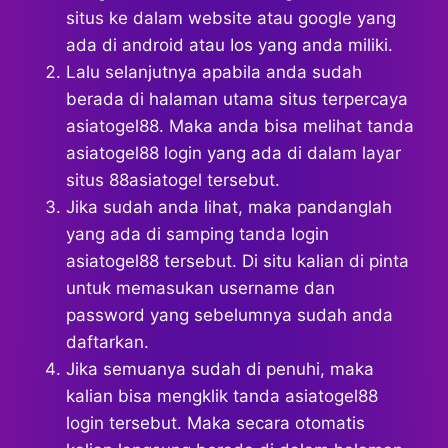
situs ke dalam website atau google yang
ada di android atau Ios yang anda miliki.
Lalu selanjutnya apabila anda sudah
berada di halaman utama situs terpercaya
asiatogel88. Maka anda bisa melihat tanda
asiatogel88 login yang ada di dalam layar
situs 88asiatogel tersebut.
Jika sudah anda lihat, maka pandanglah
yang ada di samping tanda login
asiatogel88 tersebut. Di situ kalian di pinta
untuk memasukan username dan
password yang sebelumnya sudah anda
daftarkan.
Jika semuanya sudah di penuhi, maka
kalian bisa mengklik tanda asiatogel88
login tersebut. Maka secara otomatis