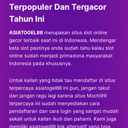
Terpopuler Dan Tergacor
Tahun Ini
ASIATOGEL88
merupakan situs slot online
gacor terbaik saat ini di Indonesia. Mendengar
kata slot pastinya anda sudah tahu kalau slot
online sudah menjadi primadona masyarakat
Indonesia pada khususnya.
Untuk kalian yang tidak tau mendaftar di situs
terpercaya asiatogel88 ini pun, jangan takut
dan jangan ragu lagi karena situs Mochi99
terpercaya ini sudah menyediakan cara
pendaftaran dan cara login yang sangat mudah
sekali untuk kalian ikuti dan pahami. Kami juga
memiliki asiatogel88 link alternatif yang bisa