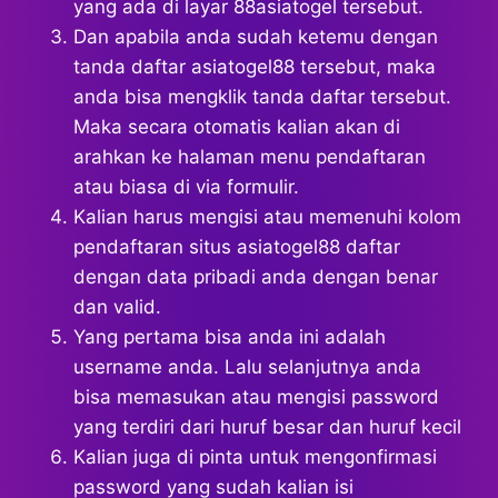
yang ada di layar 88asiatogel tersebut.
Dan apabila anda sudah ketemu dengan
tanda daftar asiatogel88 tersebut, maka
anda bisa mengklik tanda daftar tersebut.
Maka secara otomatis kalian akan di
arahkan ke halaman menu pendaftaran
atau biasa di via formulir.
Kalian harus mengisi atau memenuhi kolom
pendaftaran situs asiatogel88 daftar
dengan data pribadi anda dengan benar
dan valid.
Yang pertama bisa anda ini adalah
username anda. Lalu selanjutnya anda
bisa memasukan atau mengisi password
yang terdiri dari huruf besar dan huruf kecil
Kalian juga di pinta untuk mengonfirmasi
password yang sudah kalian isi