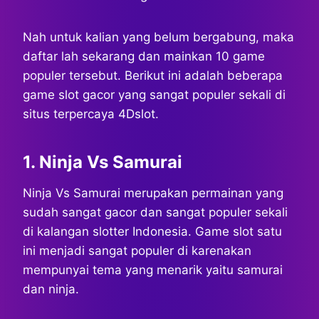
Nah untuk kalian yang belum bergabung, maka
daftar lah sekarang dan mainkan 10 game
populer tersebut. Berikut ini adalah beberapa
game slot gacor yang sangat populer sekali di
situs terpercaya 4Dslot.
1. Ninja Vs Samurai
Ninja Vs Samurai merupakan permainan yang
sudah sangat gacor dan sangat populer sekali
di kalangan slotter Indonesia. Game slot satu
ini menjadi sangat populer di karenakan
mempunyai tema yang menarik yaitu samurai
dan ninja.