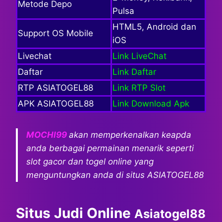
Metode Depo
Pulsa
HTML5, Android dan
Support OS Mobile
iOS
Livechat
Link LiveChat
Daftar
Link Daftar
RTP ASIATOGEL88
Link RTP Slot
APK ASIATOGEL88
Link Download Apk
MOCHI99
akan memperkenalkan keapda
anda berbagai permainan menarik seperti
slot gacor dan togel online yang
menguntungkan anda di situs ASIATOGEL88
Situs Judi Online
Asiatogel88