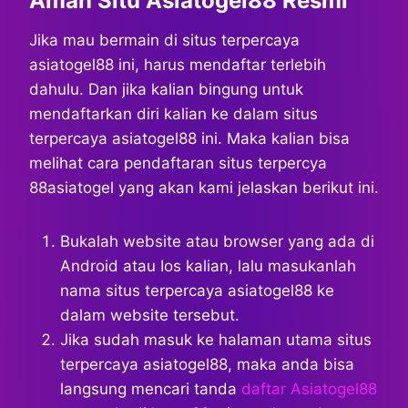
Aman Situ Asiatogel88 Resmi
Jika mau bermain di situs terpercaya
asiatogel88 ini, harus mendaftar terlebih
dahulu. Dan jika kalian bingung untuk
mendaftarkan diri kalian ke dalam situs
terpercaya asiatogel88 ini. Maka kalian bisa
melihat cara pendaftaran situs terpercya
88asiatogel yang akan kami jelaskan berikut ini.
Bukalah website atau browser yang ada di
Android atau Ios kalian, lalu masukanlah
nama situs terpercaya asiatogel88 ke
dalam website tersebut.
Jika sudah masuk ke halaman utama situs
terpercaya asiatogel88, maka anda bisa
langsung mencari tanda
daftar Asiatogel88