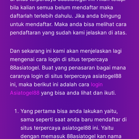
bila kalian semua belum mendaftar maka
daftarlah terlebih dahulu. Jika anda bingung
untuk mendaftar. Maka anda bisa melihat cara
pendaftaran yang sudah kami jelaskan di atas.
Dan sekarang ini kami akan menjelaskan lagi
mengenai cara login di situs terpercaya
88asiatogel. Buat yang penasaran bagai mana
caranya login di situs terpercaya asiatogel88
ini, maka berikut ini adalah cara
login
Asiatogel88
yang bisa anda lihat dan ikuti.
Yang pertama bisa anda lakukan yaitu,
sama seperti saat anda baru mendaftar di
situs terpercaya asiatogel88 ini. Yaitu
dengan memasuk 88asiatogel kan nama