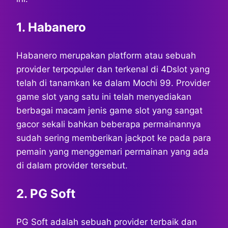
1. Habanero
Habanero merupakan platform atau sebuah
provider terpopuler dan terkenal di 4Dslot yang
telah di tanamkan ke dalam Mochi 99. Provider
game slot yang satu ini telah menyediakan
berbagai macam jenis game slot yang sangat
gacor sekali bahkan beberapa permainannya
sudah sering memberikan jackpot ke pada para
pemain yang menggemari permainan yang ada
di dalam provider tersebut.
2. PG Soft
PG Soft adalah sebuah provider terbaik dan