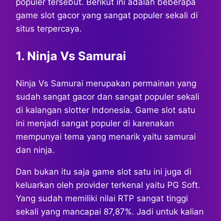
populer tersebut. Berikut ini adalah beberapa
game slot gacor yang sangat populer sekali di
situs terpercaya.
1. Ninja Vs Samurai
Ninja Vs Samurai merupakan permainan yang
sudah sangat gacor dan sangat populer sekali
di kalangan slotter Indonesia. Game slot satu
ini menjadi sangat populer di karenakan
mempunyai tema yang menarik yaitu samurai
dan ninja.
Dan bukan itu saja game slot satu ini juga di
keluarkan oleh provider terkenal yaitu PG Soft.
Yang sudah memiliki nilai RTP sangat tinggi
sekali yang mancapai 87,87%. Jadi untuk kalian