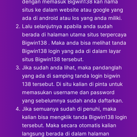
dengan memasuk Bigwin138 kan nama
situs ke dalam website atau google yang
ada di android atau Ios yang anda miliki.
Lalu selanjutnya apabila anda sudah
berada di halaman utama situs terpercaya
Bigwin138 . Maka anda bisa melihat tanda
Bigwin138 login yang ada di dalam layar
situs Bigwin138 tersebut.
Jika sudah anda lihat, maka pandanglah
yang ada di samping tanda login bigwin
138 tersebut. Di situ kalian di pinta untuk
memasukan username dan password
yang sebelumnya sudah anda daftarkan.
Jika semuanya sudah di penuhi, maka
kalian bisa mengklik tanda Bigwin138 login
tersebut. Maka secara otomatis kalian
langsung berada di dalam halaman