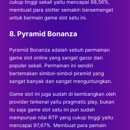
cukup tinggi sekali yaitu mencapai 98,56%,
membuat para slotter semakin bersemangat
untuk bermain game slot satu ini.
8. Pyramid Bonanza
Pyramid Bonanza adalah sebuh permainan
game slot online yang sangat gacor dan
populer sekali. Permainan ini sendiri
bertemakan simbol-simbol piramid yang
sangat banyak dan sangat menguntungkan.
Game slot ini juga sudah di kembangkan oleh
provider terkenal yaitu pragmatic play, bukan
itu saja game slot satu ini pun sudah
mempunyai nilai RTP yang cukup tinggi yaitu
mencapai 97,67%. Membuat para pemain