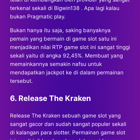
terkenal sekali di Bigwin138 . Apa lagi kalau
bukan Pragmatic play.
Bukan hanya itu saja, saking banyaknya
pemain yang bermain di game slot satu ini
menjadikan nilai RTP game slot ini sangat tinggi
sekali yaitu di angka 92,45%. Membuat yang
memainkannya semakin nafsu untuk
mendapatkan jackpot ke di dalam permainan
tersebut.
6. Release The Kraken
Release The Kraken sebuah game slot yang
sangat gacor dan sudah sangat populer sekali
di kalangan para slotter. Permainan game slot