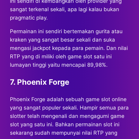
ini sendiri di kembangkan oleh provider yang
sangat terkenal sekali, apa lagi kalau bukan
pragmatic play.
Permainan ini sendiri bertemakan gurita atau
kraken yang sangat besar sekali dan suka
mengasi jackpot kepada para pemain. Dan nilai
RTP yang di miliki oleh game slot satu ini
lumayan tinggi yaitu mencapai 89,98%.
7. Phoenix Forge
Phoenix Forge adalah sebuah game slot online
yang sangat populer sekali. Hampir semua para
slotter telah mengenali dan mengagumi game
slot yang satu ini. Bahkan permainan slot ini
sekarang sudah mempunyai nilai RTP yang