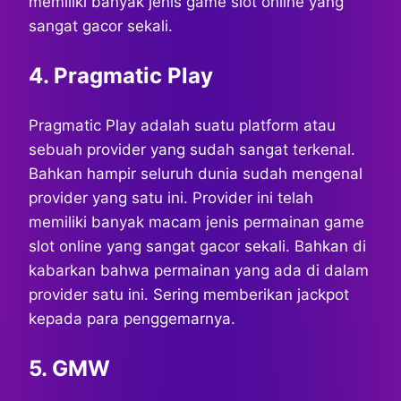
memiliki banyak jenis game slot online yang
sangat gacor sekali.
4. Pragmatic Play
Pragmatic Play adalah suatu platform atau
sebuah provider yang sudah sangat terkenal.
Bahkan hampir seluruh dunia sudah mengenal
provider yang satu ini. Provider ini telah
memiliki banyak macam jenis permainan game
slot online yang sangat gacor sekali. Bahkan di
kabarkan bahwa permainan yang ada di dalam
provider satu ini. Sering memberikan jackpot
kepada para penggemarnya.
5. GMW