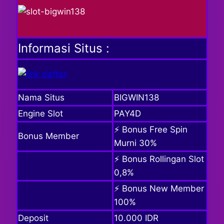
Informasi Situs :
Nama Situs
BIGWIN138
Engine Slot
PAY4D
⚡️ Bonus Free Spin
Bonus Member
Murni 30%
⚡️ Bonus Rollingan Slot
0,8%
⚡️ Bonus New Member
100%
Deposit
10.000 IDR