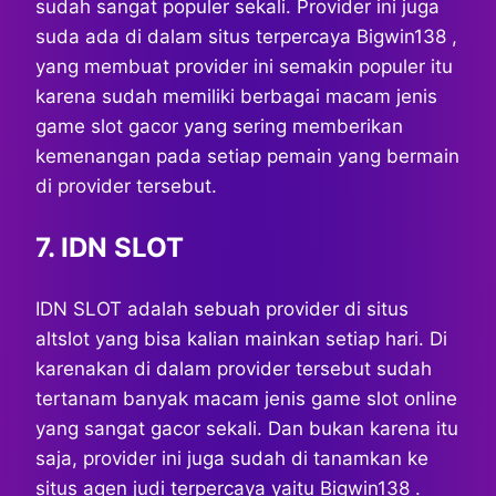
sudah sangat populer sekali. Provider ini juga
suda ada di dalam situs terpercaya Bigwin138 ,
yang membuat provider ini semakin populer itu
karena sudah memiliki berbagai macam jenis
game slot gacor yang sering memberikan
kemenangan pada setiap pemain yang bermain
di provider tersebut.
7. IDN SLOT
IDN SLOT adalah sebuah provider di situs
altslot yang bisa kalian mainkan setiap hari. Di
karenakan di dalam provider tersebut sudah
tertanam banyak macam jenis game slot online
yang sangat gacor sekali. Dan bukan karena itu
saja, provider ini juga sudah di tanamkan ke
situs agen judi terpercaya yaitu Bigwin138 .