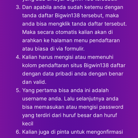
Dan apabila anda sudah ketemu dengan
tanda daftar Bigwin138 tersebut, maka
anda bisa mengklik tanda daftar tersebut.
Maka secara otomatis kalian akan di
arahkan ke halaman menu pendaftaran
atau biasa di via formulir.
Kalian harus mengisi atau memenuhi
kolom pendaftaran situs Bigwin138 daftar
dengan data pribadi anda dengan benar
dan valid.
Yang pertama bisa anda ini adalah
username anda. Lalu selanjutnya anda
bisa memasukan atau mengisi password
yang terdiri dari huruf besar dan huruf
kecil
Kalian juga di pinta untuk mengonfirmasi