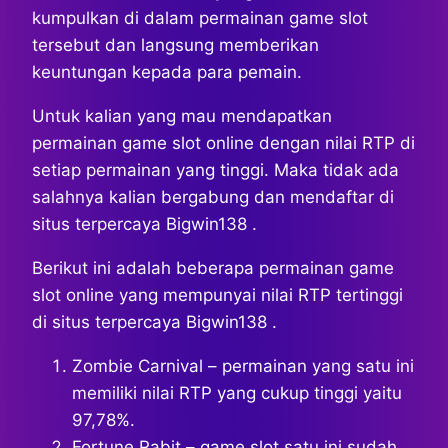
kumpulkan di dalam permainan game slot
tersebut dan langsung memberikan
keuntungan kepada para pemain.
Untuk kalian yang mau mendapatkan
permainan game slot online dengan nilai RTP di
setiap permainan yang tinggi. Maka tidak ada
salahnya kalian bergabung dan mendaftar di
situs terpercaya Bigwin138 .
Berikut ini adalah beberapa permainan game
slot online yang mempunyai nilai RTP tertinggi
di situs terpercaya Bigwin138 .
Zombie Carnival – permainan yang satu ini
memiliki nilai RTP yang cukup tinggi yaitu
97,78%.
Fortune Rabit – game slot satu ini sudah