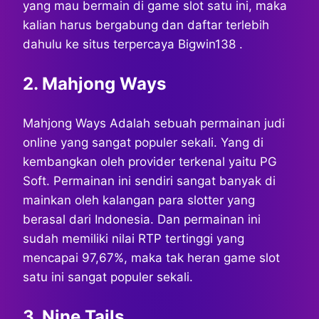
yang mau bermain di game slot satu ini, maka
kalian harus bergabung dan daftar terlebih
dahulu ke situs terpercaya Bigwin138 .
2. Mahjong Ways
Mahjong Ways Adalah sebuah permainan judi
online yang sangat populer sekali. Yang di
kembangkan oleh provider terkenal yaitu PG
Soft. Permainan ini sendiri sangat banyak di
mainkan oleh kalangan para slotter yang
berasal dari Indonesia. Dan permainan ini
sudah memiliki nilai RTP tertinggi yang
mencapai 97,67%, maka tak heran game slot
satu ini sangat populer sekali.
3. Nine Tails