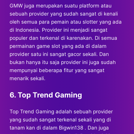
GMW juga merupakan suatu platform atau
sebuah provider yang sudah sangat di kenali
oleh semua para pemain atau slotter yang ada
di Indonesia. Provider ini menjadi sangat
populer dan terkenal di karenakan. Di semua
permainan game slot yang ada di dalam
provider satu ini sangat gacor sekali. Dan
bukan hanya itu saja provider ini juga sudah
mempunyai beberapa fitur yang sangat
menarik sekali.
6. Top Trend Gaming
Top Trend Gaming adalah sebuah provider
yang sudah sangat terkenal sekali yang di
tanam kan di dalam Bigwin138 . Dan juga