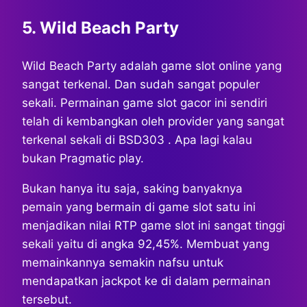
5. Wild Beach Party
Wild Beach Party adalah game slot online yang
sangat terkenal. Dan sudah sangat populer
sekali. Permainan game slot gacor ini sendiri
telah di kembangkan oleh provider yang sangat
terkenal sekali di BSD303 . Apa lagi kalau
bukan Pragmatic play.
Bukan hanya itu saja, saking banyaknya
pemain yang bermain di game slot satu ini
menjadikan nilai RTP game slot ini sangat tinggi
sekali yaitu di angka 92,45%. Membuat yang
memainkannya semakin nafsu untuk
mendapatkan jackpot ke di dalam permainan
tersebut.