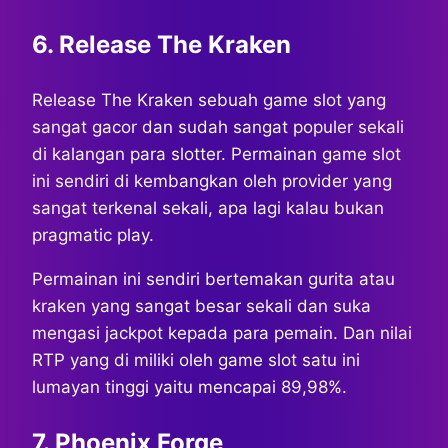
6. Release The Kraken
Release The Kraken sebuah game slot yang
sangat gacor dan sudah sangat populer sekali
di kalangan para slotter. Permainan game slot
ini sendiri di kembangkan oleh provider yang
sangat terkenal sekali, apa lagi kalau bukan
pragmatic play.
Permainan ini sendiri bertemakan gurita atau
kraken yang sangat besar sekali dan suka
mengasi jackpot kepada para pemain. Dan nilai
RTP yang di miliki oleh game slot satu ini
lumayan tinggi yaitu mencapai 89,98%.
7. Phoenix Forge