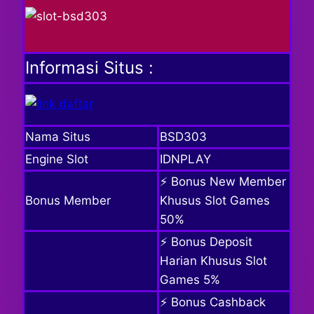
Informasi Situs :
Nama Situs
BSD303
Engine Slot
IDNPLAY
⚡️ Bonus New Member
Bonus Member
Khusus Slot Games
50%
⚡️ Bonus Deposit
Harian Khusus Slot
Games 5%
⚡️ Bonus Cashback