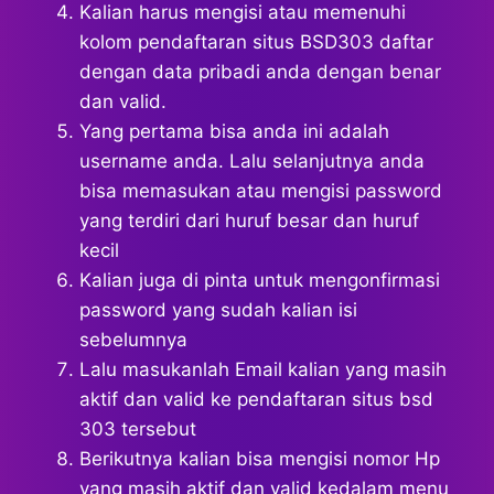
Kalian harus mengisi atau memenuhi
kolom pendaftaran situs BSD303 daftar
dengan data pribadi anda dengan benar
dan valid.
Yang pertama bisa anda ini adalah
username anda. Lalu selanjutnya anda
bisa memasukan atau mengisi password
yang terdiri dari huruf besar dan huruf
kecil
Kalian juga di pinta untuk mengonfirmasi
password yang sudah kalian isi
sebelumnya
Lalu masukanlah Email kalian yang masih
aktif dan valid ke pendaftaran situs bsd
303 tersebut
Berikutnya kalian bisa mengisi nomor Hp
yang masih aktif dan valid kedalam menu