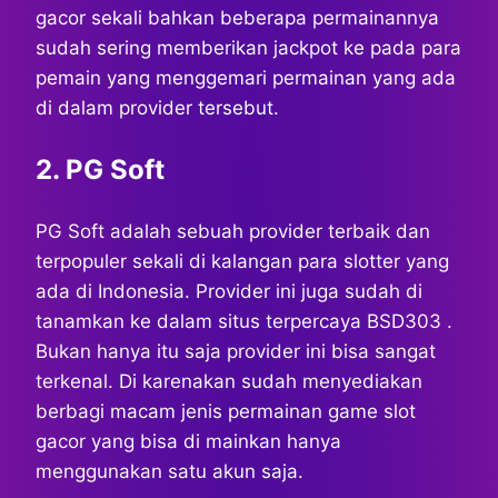
gacor sekali bahkan beberapa permainannya
sudah sering memberikan jackpot ke pada para
pemain yang menggemari permainan yang ada
di dalam provider tersebut.
2. PG Soft
PG Soft adalah sebuah provider terbaik dan
terpopuler sekali di kalangan para slotter yang
ada di Indonesia. Provider ini juga sudah di
tanamkan ke dalam situs terpercaya BSD303 .
Bukan hanya itu saja provider ini bisa sangat
terkenal. Di karenakan sudah menyediakan
berbagi macam jenis permainan game slot
gacor yang bisa di mainkan hanya
menggunakan satu akun saja.