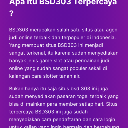
Apa Itu BSD303 Terpercaya
?
BSD303 merupakan salah satu situs atau agen
judi online terbaik dan terpopuler di Indonesia.
Yang membuat situs BSD303 ini menjadi
sangat terkenal, itu karena sudah menyediakan
banyak jenis game slot atau permainan judi
online yang sudah sangat populer sekali di
kalangan para slotter tanah air.
Bukan hanya itu saja situs bsd 303 ini juga
sudah menyediakan pasaran togel terbaik yang
bisa di mainkan para member setiap hari. Situs
terpercaya BSD303 ini juga sudah
menyediakan cara pendaftaran dan cara login
untuk kalian yang ingin bermain dan bergabung