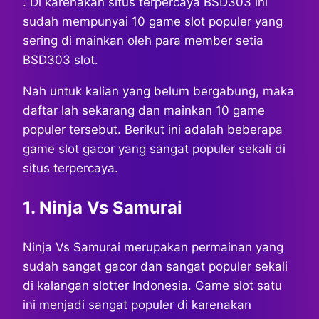
. Di karenakan situs terpercaya BSD303 ini
sudah mempunyai 10 game slot populer yang
sering di mainkan oleh para member setia
BSD303 slot.
Nah untuk kalian yang belum bergabung, maka
daftar lah sekarang dan mainkan 10 game
populer tersebut. Berikut ini adalah beberapa
game slot gacor yang sangat populer sekali di
situs terpercaya.
1. Ninja Vs Samurai
Ninja Vs Samurai merupakan permainan yang
sudah sangat gacor dan sangat populer sekali
di kalangan slotter Indonesia. Game slot satu
ini menjadi sangat populer di karenakan