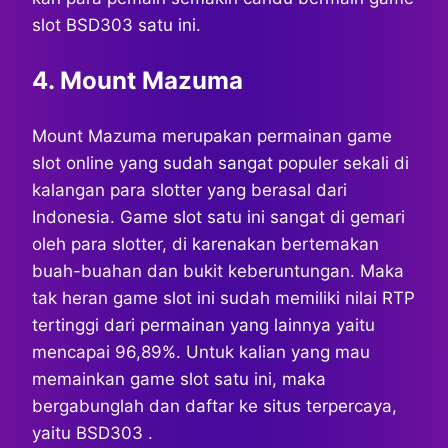
slot BSD303 satu ini.
4. Mount Mazuma
Mount Mazuma merupakan permainan game
slot online yang sudah sangat populer sekali di
kalangan para slotter yang berasal dari
Indonesia. Game slot satu ini sangat di gemari
oleh para slotter, di karenakan bertemakan
buah-buahan dan bukit keberuntungan. Maka
tak heran game slot ini sudah memiliki nilai RTP
tertinggi dari permainan yang lainnya yaitu
mencapai 96,89%. Untuk kalian yang mau
memainkan game slot satu ini, maka
bergabunglah dan daftar ke situs terpercaya,
yaitu BSD303 .