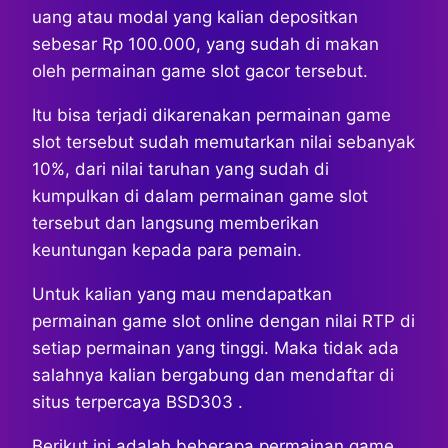
uang atau modal yang kalian depositkan
sebesar Rp 100.000, yang sudah di makan
oleh permainan game slot gacor tersebut.
Itu bisa terjadi dikarenakan permainan game
slot tersebut sudah memutarkan nilai sebanyak
10%, dari nilai taruhan yang sudah di
kumpulkan di dalam permainan game slot
tersebut dan langsung memberikan
keuntungan kepada para pemain.
Untuk kalian yang mau mendapatkan
permainan game slot online dengan nilai RTP di
setiap permainan yang tinggi. Maka tidak ada
salahnya kalian bergabung dan mendaftar di
situs terpercaya BSD303 .
Berikut ini adalah beberapa permainan game