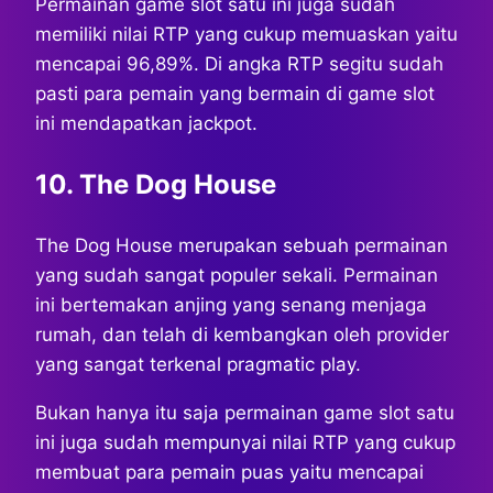
Permainan game slot satu ini juga sudah
memiliki nilai RTP yang cukup memuaskan yaitu
mencapai 96,89%. Di angka RTP segitu sudah
pasti para pemain yang bermain di game slot
ini mendapatkan jackpot.
10. The Dog House
The Dog House merupakan sebuah permainan
yang sudah sangat populer sekali. Permainan
ini bertemakan anjing yang senang menjaga
rumah, dan telah di kembangkan oleh provider
yang sangat terkenal pragmatic play.
Bukan hanya itu saja permainan game slot satu
ini juga sudah mempunyai nilai RTP yang cukup
membuat para pemain puas yaitu mencapai