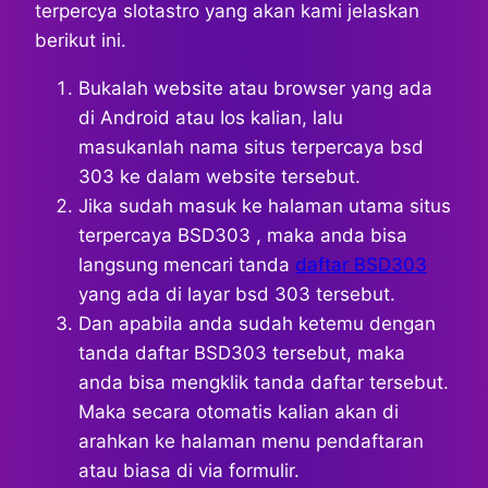
terpercya slotastro yang akan kami jelaskan
berikut ini.
Bukalah website atau browser yang ada
di Android atau Ios kalian, lalu
masukanlah nama situs terpercaya bsd
303 ke dalam website tersebut.
Jika sudah masuk ke halaman utama situs
terpercaya BSD303 , maka anda bisa
langsung mencari tanda
daftar BSD303
yang ada di layar bsd 303 tersebut.
Dan apabila anda sudah ketemu dengan
tanda daftar BSD303 tersebut, maka
anda bisa mengklik tanda daftar tersebut.
Maka secara otomatis kalian akan di
arahkan ke halaman menu pendaftaran
atau biasa di via formulir.