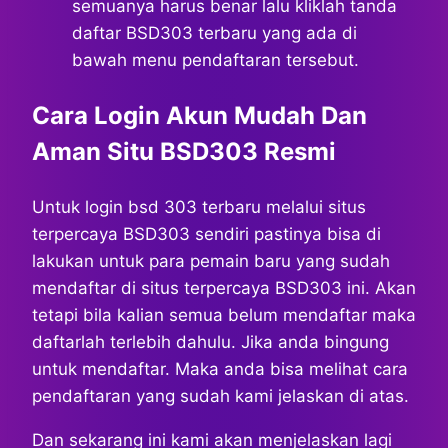
semuanya harus benar lalu kliklah tanda
daftar BSD303 terbaru yang ada di
bawah menu pendaftaran tersebut.
Cara Login Akun Mudah Dan
Aman Situ BSD303 Resmi
Untuk login bsd 303 terbaru melalui situs
terpercaya BSD303 sendiri pastinya bisa di
lakukan untuk para pemain baru yang sudah
mendaftar di situs terpercaya BSD303 ini. Akan
tetapi bila kalian semua belum mendaftar maka
daftarlah terlebih dahulu. Jika anda bingung
untuk mendaftar. Maka anda bisa melihat cara
pendaftaran yang sudah kami jelaskan di atas.
Dan sekarang ini kami akan menjelaskan lagi