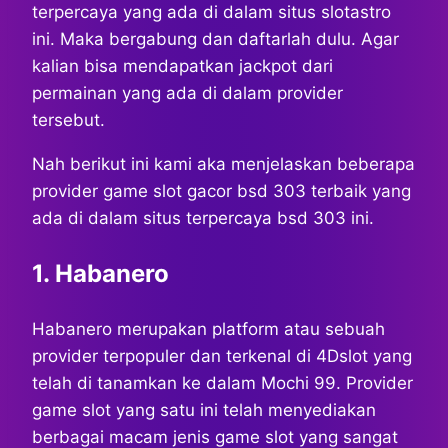
terpercaya yang ada di dalam situs slotastro
ini. Maka bergabung dan daftarlah dulu. Agar
kalian bisa mendapatkan jackpot dari
permainan yang ada di dalam provider
tersebut.
Nah berikut ini kami aka menjelaskan beberapa
provider game slot gacor bsd 303 terbaik yang
ada di dalam situs terpercaya bsd 303 ini.
1. Habanero
Habanero merupakan platform atau sebuah
provider terpopuler dan terkenal di 4Dslot yang
telah di tanamkan ke dalam Mochi 99. Provider
game slot yang satu ini telah menyediakan
berbagai macam jenis game slot yang sangat