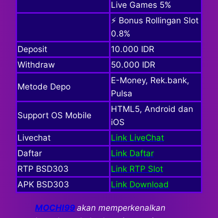
Live Games 5%
⚡️ Bonus Rollingan Slot
0.8%
Deposit
10.000 IDR
Withdraw
50.000 IDR
E-Money, Rek.bank,
Metode Depo
Pulsa
HTML5, Android dan
Support OS Mobile
iOS
Livechat
Link LiveChat
Daftar
Link Daftar
RTP BSD303
Link RTP Slot
APK BSD303
Link Download
MOCHI99
akan memperkenalkan