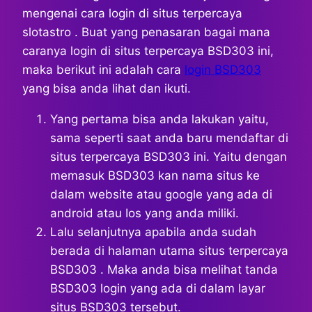
mengenai cara login di situs terpercaya
slotastro . Buat yang penasaran bagai mana
caranya login di situs terpercaya BSD303 ini,
maka berikut ini adalah cara
login BSD303
yang bisa anda lihat dan ikuti.
Yang pertama bisa anda lakukan yaitu,
sama seperti saat anda baru mendaftar di
situs terpercaya BSD303 ini. Yaitu dengan
memasuk BSD303 kan nama situs ke
dalam website atau google yang ada di
android atau Ios yang anda miliki.
Lalu selanjutnya apabila anda sudah
berada di halaman utama situs terpercaya
BSD303 . Maka anda bisa melihat tanda
BSD303 login yang ada di dalam layar
situs BSD303 tersebut.