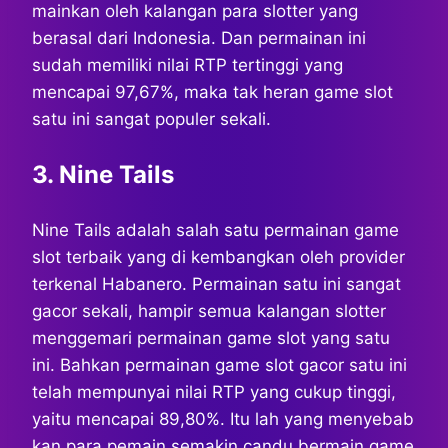
mainkan oleh kalangan para slotter yang
berasal dari Indonesia. Dan permainan ini
sudah memiliki nilai RTP tertinggi yang
mencapai 97,67%, maka tak heran game slot
satu ini sangat populer sekali.
3. Nine Tails
Nine Tails adalah salah satu permainan game
slot terbaik yang di kembangkan oleh provider
terkenal Habanero. Permainan satu ini sangat
gacor sekali, hampir semua kalangan slotter
menggemari permainan game slot yang satu
ini. Bahkan permainan game slot gacor satu ini
telah mempunyai nilai RTP yang cukup tinggi,
yaitu mencapai 89,80%. Itu lah yang menyebab
kan para pemain semakin candu bermain game