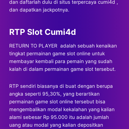
dan daftarlah dulu di situs terpercaya cumi4d ,
dan dapatkan jackpotnya.
RTP Slot Cumi4d
RETURN TO PLAYER adalah sebuah kenaikan
tingkat permainan game slot online untuk
membayar kembali para pemain yang sudah
kalah di dalam permainan game slot tersebut.
RTP sendiri biasanya di buat dengan berupa
angka seperti 95,30%, yang berartikan
permainan game slot online tersebut bisa
mengembalikan modal kekalahan yang kalian
alami sebesar Rp 95.000 itu adalah jumlah
uang atau modal yang kalian depositkan