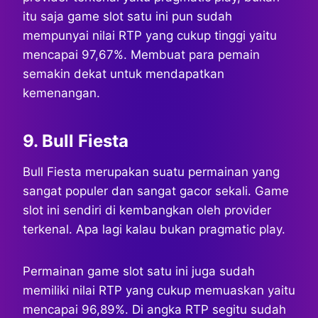
itu saja game slot satu ini pun sudah
mempunyai nilai RTP yang cukup tinggi yaitu
mencapai 97,67%. Membuat para pemain
semakin dekat untuk mendapatkan
kemenangan.
9. Bull Fiesta
Bull Fiesta merupakan suatu permainan yang
sangat populer dan sangat gacor sekali. Game
slot ini sendiri di kembangkan oleh provider
terkenal. Apa lagi kalau bukan pragmatic play.
Permainan game slot satu ini juga sudah
memiliki nilai RTP yang cukup memuaskan yaitu
mencapai 96,89%. Di angka RTP segitu sudah