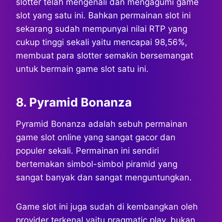
slotter telah mengenali dan mengagumi game
slot yang satu ini. Bahkan permainan slot ini
sekarang sudah mempunyai nilai RTP yang
cukup tinggi sekali yaitu mencapai 98,56%,
membuat para slotter semakin bersemangat
untuk bermain game slot satu ini.
8. Pyramid Bonanza
Pyramid Bonanza adalah sebuh permainan
game slot online yang sangat gacor dan
populer sekali. Permainan ini sendiri
bertemakan simbol-simbol piramid yang
sangat banyak dan sangat menguntungkan.
Game slot ini juga sudah di kembangkan oleh
provider terkenal yaitu pragmatic play, bukan