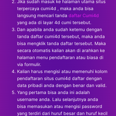
Jika sudah masuk ke halaman utama situs
terpercaya cumi4d , maka anda bisa
langsung mencari tanda
daftar Cumi4d
yang ada di layar 4d cumi tersebut.
Dan apabila anda sudah ketemu dengan
tanda daftar cumi4d tersebut, maka anda
bisa mengklik tanda daftar tersebut. Maka
secara otomatis kalian akan di arahkan ke
halaman menu pendaftaran atau biasa di
via formulir.
Kalian harus mengisi atau memenuhi kolom
pendaftaran situs cumi4d daftar dengan
data pribadi anda dengan benar dan valid.
Yang pertama bisa anda ini adalah
username anda. Lalu selanjutnya anda
bisa memasukan atau mengisi password
yang terdiri dari huruf besar dan huruf kecil