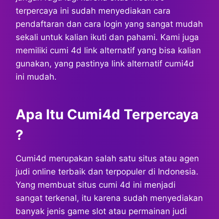
terpercaya ini sudah menyediakan cara
pendaftaran dan cara login yang sangat mudah
sekali untuk kalian ikuti dan pahami. Kami juga
memiliki cumi 4d link alternatif yang bisa kalian
gunakan, yang pastinya link alternatif cumi4d
ini mudah.
Apa Itu Cumi4d Terpercaya
?
Cumi4d merupakan salah satu situs atau agen
judi online terbaik dan terpopuler di Indonesia.
Yang membuat situs cumi 4d ini menjadi
sangat terkenal, itu karena sudah menyediakan
banyak jenis game slot atau permainan judi