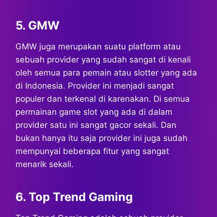
5. GMW
GMW juga merupakan suatu platform atau
sebuah provider yang sudah sangat di kenali
oleh semua para pemain atau slotter yang ada
di Indonesia. Provider ini menjadi sangat
populer dan terkenal di karenakan. Di semua
permainan game slot yang ada di dalam
provider satu ini sangat gacor sekali. Dan
bukan hanya itu saja provider ini juga sudah
mempunyai beberapa fitur yang sangat
menarik sekali.
6. Top Trend Gaming