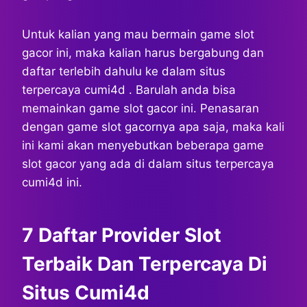
Untuk kalian yang mau bermain game slot
gacor ini, maka kalian harus bergabung dan
daftar terlebih dahulu ke dalam situs
terpercaya cumi4d . Barulah anda bisa
memainkan game slot gacor ini. Penasaran
dengan game slot gacornya apa saja, maka kali
ini kami akan menyebutkan beberapa game
slot gacor yang ada di dalam situs terpercaya
cumi4d ini.
7 Daftar Provider Slot
Terbaik Dan Terpercaya Di
Situs Cumi4d