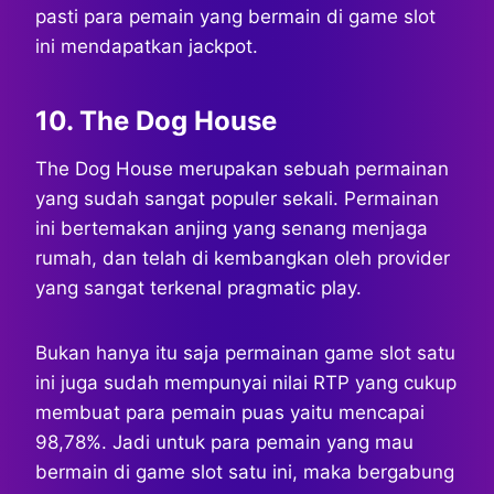
pasti para pemain yang bermain di game slot
ini mendapatkan jackpot.
10. The Dog House
The Dog House merupakan sebuah permainan
yang sudah sangat populer sekali. Permainan
ini bertemakan anjing yang senang menjaga
rumah, dan telah di kembangkan oleh provider
yang sangat terkenal pragmatic play.
Bukan hanya itu saja permainan game slot satu
ini juga sudah mempunyai nilai RTP yang cukup
membuat para pemain puas yaitu mencapai
98,78%. Jadi untuk para pemain yang mau
bermain di game slot satu ini, maka bergabung