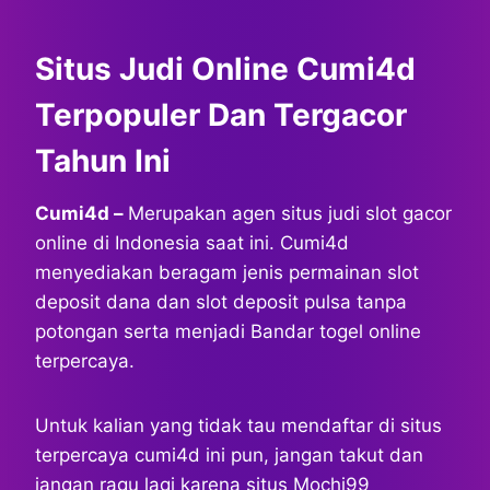
Situs Judi Online Cumi4d
Terpopuler Dan Tergacor
Tahun Ini
Cumi4d –
Merupakan agen situs judi slot gacor
online di Indonesia saat ini. Cumi4d
menyediakan beragam jenis permainan slot
deposit dana dan slot deposit pulsa tanpa
potongan serta menjadi Bandar togel online
terpercaya.
Untuk kalian yang tidak tau mendaftar di situs
terpercaya cumi4d ini pun, jangan takut dan
jangan ragu lagi karena situs Mochi99