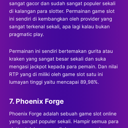
sangat gacor dan sudah sangat populer sekali
di kalangan para slotter. Permainan game slot
ini sendiri di kembangkan oleh provider yang
sangat terkenal sekali, apa lagi kalau bukan
pragmatic play.
Permainan ini sendiri bertemakan gurita atau
kraken yang sangat besar sekali dan suka
mengasi jackpot kepada para pemain. Dan nilai
RTP yang di miliki oleh game slot satu ini
lumayan tinggi yaitu mencapai 89,98%.
7. Phoenix Forge
Phoenix Forge adalah sebuah game slot online
yang sangat populer sekali. Hampir semua para