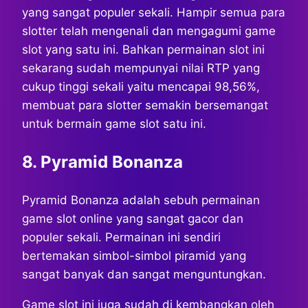
yang sangat populer sekali. Hampir semua para
slotter telah mengenali dan mengagumi game
slot yang satu ini. Bahkan permainan slot ini
sekarang sudah mempunyai nilai RTP yang
cukup tinggi sekali yaitu mencapai 98,56%,
membuat para slotter semakin bersemangat
untuk bermain game slot satu ini.
8. Pyramid Bonanza
Pyramid Bonanza adalah sebuh permainan
game slot online yang sangat gacor dan
populer sekali. Permainan ini sendiri
bertemakan simbol-simbol piramid yang
sangat banyak dan sangat menguntungkan.
Game slot ini juga sudah di kembangkan oleh