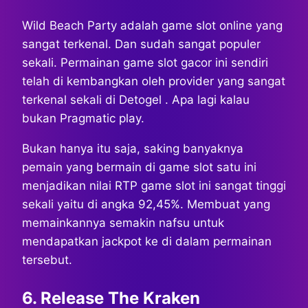
Wild Beach Party adalah game slot online yang
sangat terkenal. Dan sudah sangat populer
sekali. Permainan game slot gacor ini sendiri
telah di kembangkan oleh provider yang sangat
terkenal sekali di Detogel . Apa lagi kalau
bukan Pragmatic play.
Bukan hanya itu saja, saking banyaknya
pemain yang bermain di game slot satu ini
menjadikan nilai RTP game slot ini sangat tinggi
sekali yaitu di angka 92,45%. Membuat yang
memainkannya semakin nafsu untuk
mendapatkan jackpot ke di dalam permainan
tersebut.
6. Release The Kraken