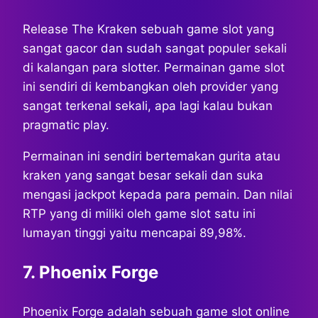
Release The Kraken sebuah game slot yang
sangat gacor dan sudah sangat populer sekali
di kalangan para slotter. Permainan game slot
ini sendiri di kembangkan oleh provider yang
sangat terkenal sekali, apa lagi kalau bukan
pragmatic play.
Permainan ini sendiri bertemakan gurita atau
kraken yang sangat besar sekali dan suka
mengasi jackpot kepada para pemain. Dan nilai
RTP yang di miliki oleh game slot satu ini
lumayan tinggi yaitu mencapai 89,98%.
7. Phoenix Forge
Phoenix Forge adalah sebuah game slot online