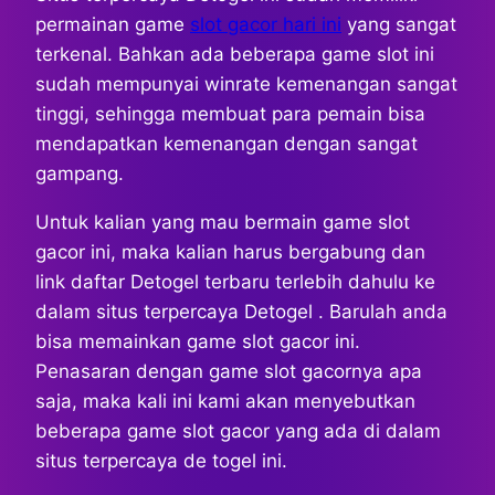
permainan game
slot gacor hari ini
yang sangat
terkenal. Bahkan ada beberapa game slot ini
sudah mempunyai winrate kemenangan sangat
tinggi, sehingga membuat para pemain bisa
mendapatkan kemenangan dengan sangat
gampang.
Untuk kalian yang mau bermain game slot
gacor ini, maka kalian harus bergabung dan
link daftar Detogel terbaru terlebih dahulu ke
dalam situs terpercaya Detogel . Barulah anda
bisa memainkan game slot gacor ini.
Penasaran dengan game slot gacornya apa
saja, maka kali ini kami akan menyebutkan
beberapa game slot gacor yang ada di dalam
situs terpercaya de togel ini.