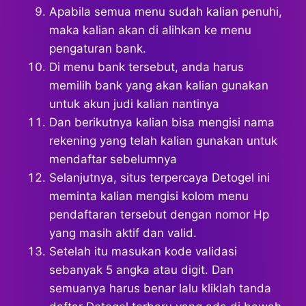
Apabila semua menu sudah kalian penuhi,
maka kalian akan di alihkan ke menu
pengaturan bank.
Di menu bank tersebut, anda harus
memilih bank yang akan kalian gunakan
untuk akun judi kalian nantinya
Dan berikutnya kalian bisa mengisi nama
rekening yang telah kalian gunakan untuk
mendaftar sebelumnya
Selanjutnya, situs terpercaya Detogel ini
meminta kalian mengisi kolom menu
pendaftaran tersebut dengan nomor Hp
yang masih aktif dan valid.
Setelah itu masukan kode validasi
sebanyak 5 angka atau digit. Dan
semuanya harus benar lalu kliklah tanda