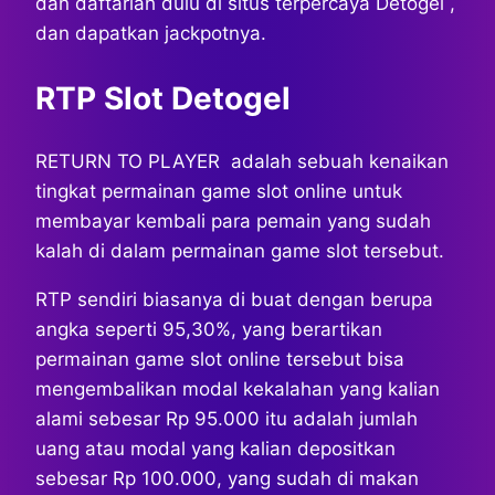
dan daftarlah dulu di situs terpercaya Detogel ,
dan dapatkan jackpotnya.
RTP Slot Detogel
RETURN TO PLAYER adalah sebuah kenaikan
tingkat permainan game slot online untuk
membayar kembali para pemain yang sudah
kalah di dalam permainan game slot tersebut.
RTP sendiri biasanya di buat dengan berupa
angka seperti 95,30%, yang berartikan
permainan game slot online tersebut bisa
mengembalikan modal kekalahan yang kalian
alami sebesar Rp 95.000 itu adalah jumlah
uang atau modal yang kalian depositkan
sebesar Rp 100.000, yang sudah di makan