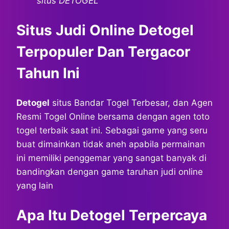
situs DETOGEL
Situs Judi Online Detogel
Terpopuler Dan Tergacor
Tahun Ini
Detogel
situs Bandar Togel Terbesar, dan Agen
Resmi Togel Online bersama dengan agen toto
togel terbaik saat ini. Sebagai game yang seru
buat dimainkan tidak aneh apabila permainan
ini memiliki penggemar yang sangat banyak di
bandingkan dengan game taruhan judi online
yang lain
Apa Itu Detogel Terpercaya