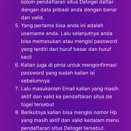
kolom pendaftaran situs Detogel daftar
dengan data pribadi anda dengan benar
dan valid.
Yang pertama bisa anda ini adalah
username anda. Lalu selanjutnya anda
bisa memasukan atau mengisi password
yang terdiri dari huruf besar dan huruf
kecil
Kalian juga di pinta untuk mengonfirmasi
password yang sudah kalian isi
sebelumnya
Lalu masukanlah Email kalian yang masih
aktif dan valid ke pendaftaran situs de
togel tersebut
Berikutnya kalian bisa mengisi nomor Hp
yang masih aktif dan valid kedalam menu
pendaftaran situs Detogel tersebut.