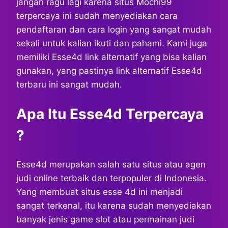
jangan ragu lagi karena situs Mochi99
terpercaya ini sudah menyediakan cara
pendaftaran dan cara login yang sangat mudah
sekali untuk kalian ikuti dan pahami. Kami juga
memiliki Esse4d link alternatif yang bisa kalian
gunakan, yang pastinya link alternatif Esse4d
terbaru ini sangat mudah.
Apa Itu Esse4d Terpercaya
?
Esse4d merupakan salah satu situs atau agen
judi online terbaik dan terpopuler di Indonesia.
Yang membuat situs esse 4d ini menjadi
sangat terkenal, itu karena sudah menyediakan
banyak jenis game slot atau permainan judi