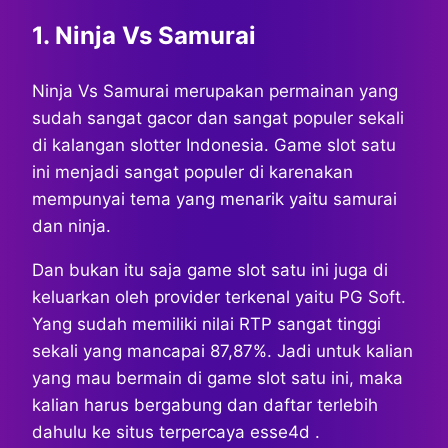
1. Ninja Vs Samurai
Ninja Vs Samurai merupakan permainan yang
sudah sangat gacor dan sangat populer sekali
di kalangan slotter Indonesia. Game slot satu
ini menjadi sangat populer di karenakan
mempunyai tema yang menarik yaitu samurai
dan ninja.
Dan bukan itu saja game slot satu ini juga di
keluarkan oleh provider terkenal yaitu PG Soft.
Yang sudah memiliki nilai RTP sangat tinggi
sekali yang mancapai 87,87%. Jadi untuk kalian
yang mau bermain di game slot satu ini, maka
kalian harus bergabung dan daftar terlebih
dahulu ke situs terpercaya esse4d .