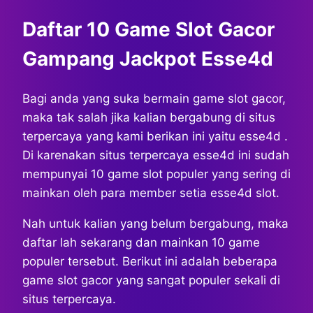
Daftar 10 Game Slot Gacor
Gampang Jackpot Esse4d
Bagi anda yang suka bermain game slot gacor,
maka tak salah jika kalian bergabung di situs
terpercaya yang kami berikan ini yaitu esse4d .
Di karenakan situs terpercaya esse4d ini sudah
mempunyai 10 game slot populer yang sering di
mainkan oleh para member setia esse4d slot.
Nah untuk kalian yang belum bergabung, maka
daftar lah sekarang dan mainkan 10 game
populer tersebut. Berikut ini adalah beberapa
game slot gacor yang sangat populer sekali di
situs terpercaya.