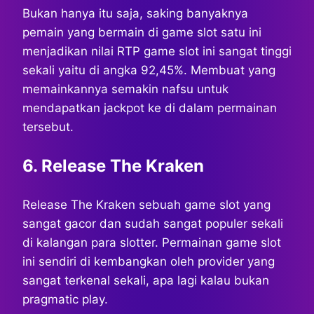
Bukan hanya itu saja, saking banyaknya
pemain yang bermain di game slot satu ini
menjadikan nilai RTP game slot ini sangat tinggi
sekali yaitu di angka 92,45%. Membuat yang
memainkannya semakin nafsu untuk
mendapatkan jackpot ke di dalam permainan
tersebut.
6. Release The Kraken
Release The Kraken sebuah game slot yang
sangat gacor dan sudah sangat populer sekali
di kalangan para slotter. Permainan game slot
ini sendiri di kembangkan oleh provider yang
sangat terkenal sekali, apa lagi kalau bukan
pragmatic play.