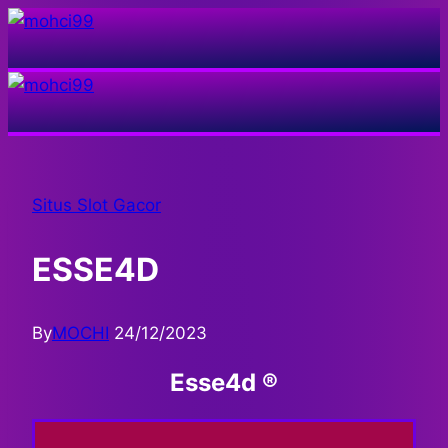
Skip
to
content
Situs Slot Gacor
ESSE4D
By
MOCHI
24/12/2023
Esse4d ®