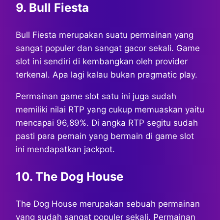
9. Bull Fiesta
Bull Fiesta merupakan suatu permainan yang
sangat populer dan sangat gacor sekali. Game
slot ini sendiri di kembangkan oleh provider
terkenal. Apa lagi kalau bukan pragmatic play.
Permainan game slot satu ini juga sudah
memiliki nilai RTP yang cukup memuaskan yaitu
mencapai 96,89%. Di angka RTP segitu sudah
pasti para pemain yang bermain di game slot
ini mendapatkan jackpot.
10. The Dog House
The Dog House merupakan sebuah permainan
yang sudah sangat populer sekali. Permainan