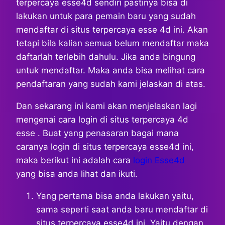
terpercaya esse4d sendiri pastinya bisa di
lakukan untuk para pemain baru yang sudah
mendaftar di situs terpercaya esse 4d ini. Akan
tetapi bila kalian semua belum mendaftar maka
daftarlah terlebih dahulu. Jika anda bingung
untuk mendaftar. Maka anda bisa melihat cara
pendaftaran yang sudah kami jelaskan di atas.
Dan sekarang ini kami akan menjelaskan lagi
mengenai cara login di situs terpercaya 4d
esse . Buat yang penasaran bagai mana
caranya login di situs terpercaya esse4d ini,
maka berikut ini adalah cara
login Esse4d
yang bisa anda lihat dan ikuti.
Yang pertama bisa anda lakukan yaitu,
sama seperti saat anda baru mendaftar di
situs terpercaya esse4d ini. Yaitu dengan