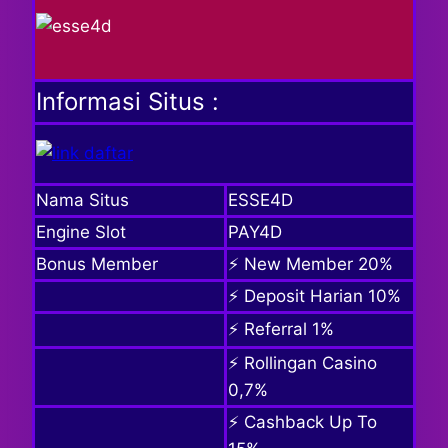
Informasi Situs :
Nama Situs
ESSE4D
Engine Slot
PAY4D
Bonus Member
⚡️ New Member 20%
⚡️ Deposit Harian 10%
⚡️ Referral 1%
⚡️ Rollingan Casino
0,7%
⚡️ Cashback Up To