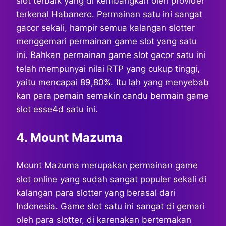
slot terbaik yang di kembangkan oleh provider
terkenal Habanero. Permainan satu ini sangat
gacor sekali, hampir semua kalangan slotter
menggemari permainan game slot yang satu
ini. Bahkan permainan game slot gacor satu ini
telah mempunyai nilai RTP yang cukup tinggi,
yaitu mencapai 89,80%. Itu lah yang menyebab
kan para pemain semakin candu bermain game
slot esse4d satu ini.
4. Mount Mazuma
Mount Mazuma merupakan permainan game
slot online yang sudah sangat populer sekali di
kalangan para slotter yang berasal dari
Indonesia. Game slot satu ini sangat di gemari
oleh para slotter, di karenakan bertemakan