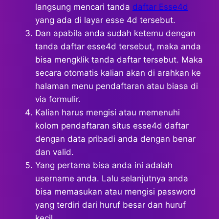
langsung mencari tanda
daftar Esse4d
yang ada di layar esse 4d tersebut.
Dan apabila anda sudah ketemu dengan
tanda daftar esse4d tersebut, maka anda
bisa mengklik tanda daftar tersebut. Maka
secara otomatis kalian akan di arahkan ke
halaman menu pendaftaran atau biasa di
via formulir.
Kalian harus mengisi atau memenuhi
kolom pendaftaran situs esse4d daftar
dengan data pribadi anda dengan benar
dan valid.
Yang pertama bisa anda ini adalah
username anda. Lalu selanjutnya anda
bisa memasukan atau mengisi password
yang terdiri dari huruf besar dan huruf
kecil