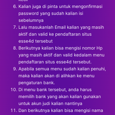
Kalian juga di pinta untuk mengonfirmasi
password yang sudah kalian isi
sebelumnya
Lalu masukanlah Email kalian yang masih
aktif dan valid ke pendaftaran situs
esse4d tersebut
Berikutnya kalian bisa mengisi nomor Hp
yang masih aktif dan valid kedalam menu
pendaftaran situs esse4d tersebut.
Apabila semua menu sudah kalian penuhi,
maka kalian akan di alihkan ke menu
pengaturan bank.
Di menu bank tersebut, anda harus
memilih bank yang akan kalian gunakan
untuk akun judi kalian nantinya
Dan berikutnya kalian bisa mengisi nama