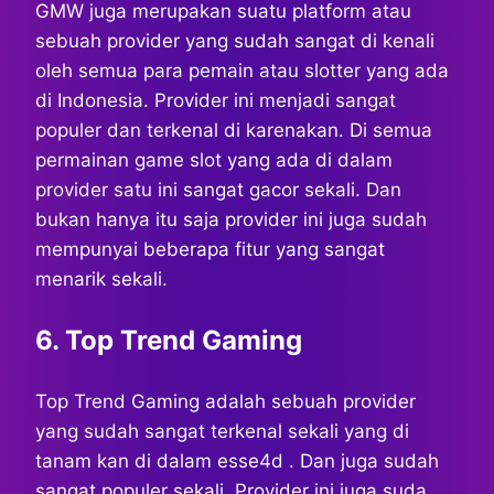
GMW juga merupakan suatu platform atau
sebuah provider yang sudah sangat di kenali
oleh semua para pemain atau slotter yang ada
di Indonesia. Provider ini menjadi sangat
populer dan terkenal di karenakan. Di semua
permainan game slot yang ada di dalam
provider satu ini sangat gacor sekali. Dan
bukan hanya itu saja provider ini juga sudah
mempunyai beberapa fitur yang sangat
menarik sekali.
6. Top Trend Gaming
Top Trend Gaming adalah sebuah provider
yang sudah sangat terkenal sekali yang di
tanam kan di dalam esse4d . Dan juga sudah
sangat populer sekali. Provider ini juga suda