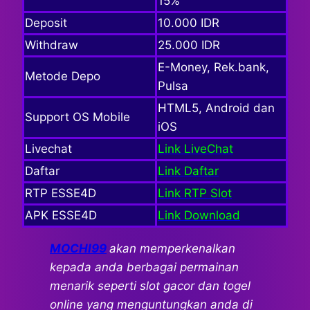
15%
Deposit
10.000 IDR
Withdraw
25.000 IDR
E-Money, Rek.bank,
Metode Depo
Pulsa
HTML5, Android dan
Support OS Mobile
iOS
Livechat
Link LiveChat
Daftar
Link Daftar
RTP ESSE4D
Link RTP Slot
APK ESSE4D
Link Download
MOCHI99
akan memperkenalkan
kepada anda berbagai permainan
menarik seperti slot gacor dan togel
online yang menguntungkan anda di