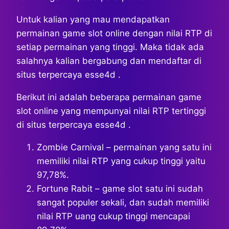
Untuk kalian yang mau mendapatkan
permainan game slot online dengan nilai RTP di
setiap permainan yang tinggi. Maka tidak ada
salahnya kalian bergabung dan mendaftar di
situs terpercaya esse4d .
Berikut ini adalah beberapa permainan game
slot online yang mempunyai nilai RTP tertinggi
di situs terpercaya esse4d .
Zombie Carnival – permainan yang satu ini
memiliki nilai RTP yang cukup tinggi yaitu
97,78%.
Fortune Rabit – game slot satu ini sudah
sangat populer sekali, dan sudah memiliki
nilai RTP uang cukup tinggi mencapai