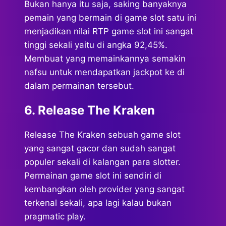
Bukan hanya itu saja, saking banyaknya
pemain yang bermain di game slot satu ini
menjadikan nilai RTP game slot ini sangat
tinggi sekali yaitu di angka 92,45%.
Membuat yang memainkannya semakin
nafsu untuk mendapatkan jackpot ke di
dalam permainan tersebut.
6. Release The Kraken
Release The Kraken sebuah game slot
yang sangat gacor dan sudah sangat
populer sekali di kalangan para slotter.
Permainan game slot ini sendiri di
kembangkan oleh provider yang sangat
terkenal sekali, apa lagi kalau bukan
pragmatic play.