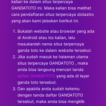
kalian ke dalam situs terpercaya
GANDATOTO ini. Maka kalian bisa melihat
cara pendaftaran situs terpercaya slotastro
yang akan kami jelaskan berikut ini.
Bukalah website atau browser yang ada
di Android atau Ios kalian, lalu
masukanlah nama situs terpercaya
ganda toto ke dalam website tersebut.
Jika sudah masuk ke halaman utama
situs terpercaya GANDATOTO , maka
anda bisa langsung mencari tanda
daftar GANDATOTO
yang ada di layar
ganda toto tersebut.
Dan apabila anda sudah ketemu
dengan tanda daftar GANDATOTO
tersebut, maka anda bisa mengklik