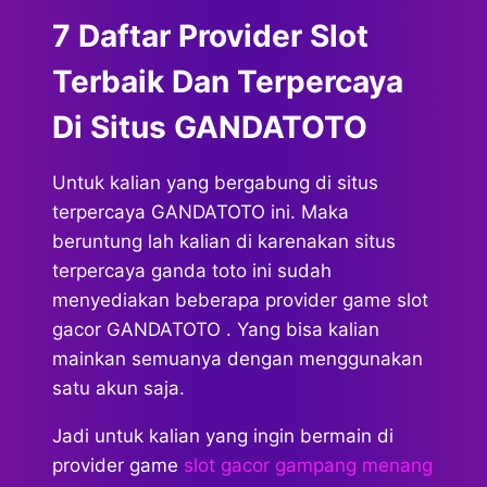
7 Daftar Provider Slot
Terbaik Dan Terpercaya
Di Situs GANDATOTO
Untuk kalian yang bergabung di situs
terpercaya GANDATOTO ini. Maka
beruntung lah kalian di karenakan situs
terpercaya ganda toto ini sudah
menyediakan beberapa provider game slot
gacor GANDATOTO . Yang bisa kalian
mainkan semuanya dengan menggunakan
satu akun saja.
Jadi untuk kalian yang ingin bermain di
provider game
slot gacor gampang menang