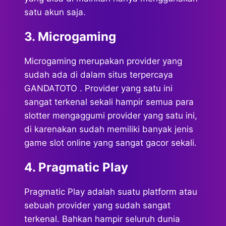
satu akun saja.
3. Microgaming
Microgaming merupakan provider yang
sudah ada di dalam situs terpercaya
GANDATOTO . Provider yang satu ini
sangat terkenal sekali hampir semua para
slotter mengaggumi provider yang satu ini,
di karenakan sudah memiliki banyak jenis
game slot online yang sangat gacor sekali.
4. Pragmatic Play
Pragmatic Play adalah suatu platform atau
sebuah provider yang sudah sangat
terkenal. Bahkan hampir seluruh dunia