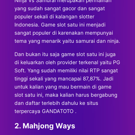
Ninja Vs Samurai merupakan permainan
yang sudah sangat gacor dan sangat
populer sekali di kalangan slotter
Indonesia. Game slot satu ini menjadi
sangat populer di karenakan mempunyai
tema yang menarik yaitu samurai dan ninja.
Dan bukan itu saja game slot satu ini juga
di keluarkan oleh provider terkenal yaitu PG
Soft. Yang sudah memiliki nilai RTP sangat
tinggi sekali yang mancapai 87,87%. Jadi
untuk kalian yang mau bermain di game
slot satu ini, maka kalian harus bergabung
dan daftar terlebih dahulu ke situs
terpercaya GANDATOTO .
2. Mahjong Ways