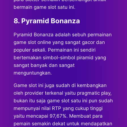
bermain game slot satu ini.
8. Pyramid Bonanza
Pyramid Bonanza adalah sebuh permainan
game slot online yang sangat gacor dan
populer sekali. Permainan ini sendiri
bertemakan simbol-simbol piramid yang
sangat banyak dan sangat
menguntungkan.
Game slot ini juga sudah di kembangkan
oleh provider terkenal yaitu pragmatic play,
bukan itu saja game slot satu ini pun sudah
mempunyai nilai RTP yang cukup tinggi
yaitu mencapai 97,67%. Membuat para
pemain semakin dekat untuk mendapatkan