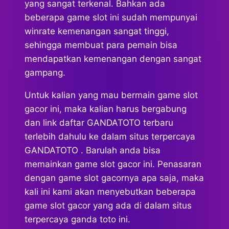
yang sangat terkenal. Bahkan ada
beberapa game slot ini sudah mempunyai
winrate kemenangan sangat tinggi,
sehingga membuat para pemain bisa
mendapatkan kemenangan dengan sangat
gampang.
Untuk kalian yang mau bermain game slot
gacor ini, maka kalian harus bergabung
dan link daftar GANDATOTO terbaru
terlebih dahulu ke dalam situs terpercaya
GANDATOTO . Barulah anda bisa
memainkan game slot gacor ini. Penasaran
dengan game slot gacornya apa saja, maka
kali ini kami akan menyebutkan beberapa
game slot gacor yang ada di dalam situs
terpercaya ganda toto ini.