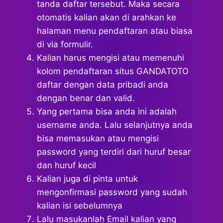
tanda daftar tersebut. Maka secara
otomatis kalian akan di arahkan ke
halaman menu pendaftaran atau biasa
di via formulir.
Kalian harus mengisi atau memenuhi
kolom pendaftaran situs GANDATOTO
daftar dengan data pribadi anda
dengan benar dan valid.
Yang pertama bisa anda ini adalah
username anda. Lalu selanjutnya anda
bisa memasukan atau mengisi
password yang terdiri dari huruf besar
dan huruf kecil
Kalian juga di pinta untuk
mengonfirmasi password yang sudah
kalian isi sebelumnya
Lalu masukanlah Email kalian yang