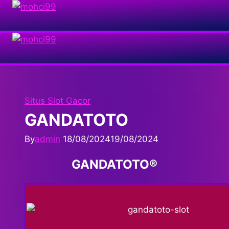
Skip
to
content
Situs Slot Gacor
GANDATOTO
By
admin
18/08/2024
19/08/2024
GANDATOTO®