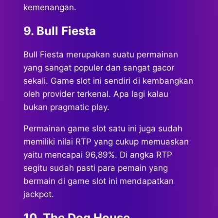
kemenangan.
9. Bull Fiesta
Bull Fiesta merupakan suatu permainan
yang sangat populer dan sangat gacor
sekali. Game slot ini sendiri di kembangkan
oleh provider terkenal. Apa lagi kalau
bukan pragmatic play.
Permainan game slot satu ini juga sudah
memiliki nilai RTP yang cukup memuaskan
yaitu mencapai 96,89%. Di angka RTP
segitu sudah pasti para pemain yang
bermain di game slot ini mendapatkan
jackpot.
10. The Dog House