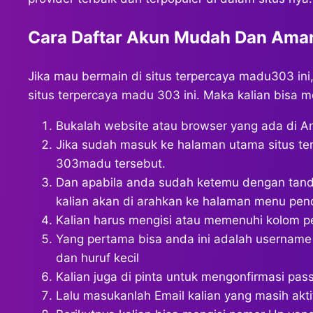
Cara Daftar Akun Mudah Dan Ama
Jika mau bermain di situs terpercaya madu303 ini,
situs terpercaya madu 303 ini. Maka kalian bisa m
Bukalah website atau browser yang ada di An
Jika sudah masuk ke halaman utama situs t
303madu tersebut.
Dan apabila anda sudah ketemu dengan tanda
kalian akan di arahkan ke halaman menu penda
Kalian harus mengisi atau memenuhi kolom p
Yang pertama bisa anda ini adalah username 
dan huruf kecil
Kalian juga di pinta untuk mengonfirmasi pa
Lalu masukanlah Email kalian yang masih akt