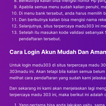
Berikutnya kalian bisa mengisi nomor Hp yan
Apabila semua menu sudah kalian penuhi, ma
Di menu bank tersebut, anda harus memilih b
Dan berikutnya kalian bisa mengisi nama rek
Selanjutnya, situs terpercaya madu303 ini m
Setelah itu masukan kode validasi sebanyak 
pendaftaran tersebut.
Cara Login Akun Mudah Dan Aman
Untuk login madu303 di situs terpercaya madu 303
303madu ini. Akan tetapi bila kalian semua belum
melihat cara pendaftaran yang sudah kami jelaskan
Dan sekarang ini kami akan menjelaskan lagi meng
terpercaya madu 303 ini, maka berikut ini adalah 
Yang pertama bisa anda lakukan yaitu, sama