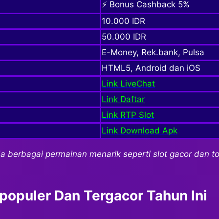
⚡️ Bonus Cashback 5%
10.000 IDR
50.000 IDR
E-Money, Rek.bank, Pulsa
HTML5, Android dan iOS
Link LiveChat
Link Daftar
Link RTP Slot
Link Download Apk
berbagai permainan menarik seperti slot gacor dan t
populer Dan Tergacor Tahun Ini