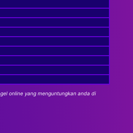
ogel online yang menguntungkan anda di