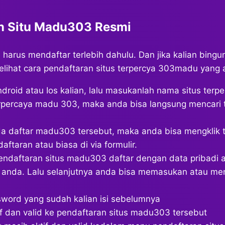
n Situ Madu303 Resmi
 harus mendaftar terlebih dahulu. Dan jika kalian bingu
elihat cara pendaftaran situs terpercya 303madu yang ak
droid atau Ios kalian, lalu masukanlah nama situs ter
erpercaya madu 303, maka anda bisa langsung mencari
 daftar madu303 tersebut, maka anda bisa mengklik t
ftaran atau biasa di via formulir.
endaftaran situs madu303 daftar dengan data pribadi 
anda. Lalu selanjutnya anda bisa memasukan atau mengi
ssword yang sudah kalian isi sebelumnya
if dan valid ke pendaftaran situs madu303 tersebut