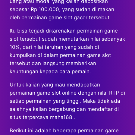
uang atau modal yang kalian depositkan
sebesar Rp 100.000, yang sudah di makan
oleh permainan game slot gacor tersebut.
Itu bisa terjadi dikarenakan permainan game
slot tersebut sudah memutarkan nilai sebanyak
10%, dari nilai taruhan yang sudah di
kumpulkan di dalam permainan game slot
tersebut dan langsung memberikan
keuntungan kepada para pemain.
Untuk kalian yang mau mendapatkan
permainan game slot online dengan nilai RTP di
setiap permainan yang tinggi. Maka tidak ada
salahnya kalian bergabung dan mendaftar di
situs terpercaya maha168 .
Berikut ini adalah beberapa permainan game