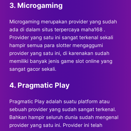
3. Microgaming
Microgaming merupakan provider yang sudah
ada di dalam situs terpercaya maha168 .
Provider yang satu ini sangat terkenal sekali
hampir semua para slotter mengaggumi
provider yang satu ini, di karenakan sudah
memiliki banyak jenis game slot online yang
sangat gacor sekali.
4. Pragmatic Play
Pragmatic Play adalah suatu platform atau
sebuah provider yang sudah sangat terkenal.
Bahkan hampir seluruh dunia sudah mengenal
provider yang satu ini. Provider ini telah