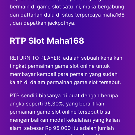
bermain di game slot satu ini, maka bergabung
dan daftarlah dulu di situs terpercaya maha168
, dan dapatkan jackpotnya.
RTP Slot Maha168
RETURN TO PLAYER adalah sebuah kenaikan
tingkat permainan game slot online untuk
membayar kembali para pemain yang sudah
kalah di dalam permainan game slot tersebut.
RTP sendiri biasanya di buat dengan berupa
angka seperti 95,30%, yang berartikan
permainan game slot online tersebut bisa
mengembalikan modal kekalahan yang kalian
alami sebesar Rp 95.000 itu adalah jumlah