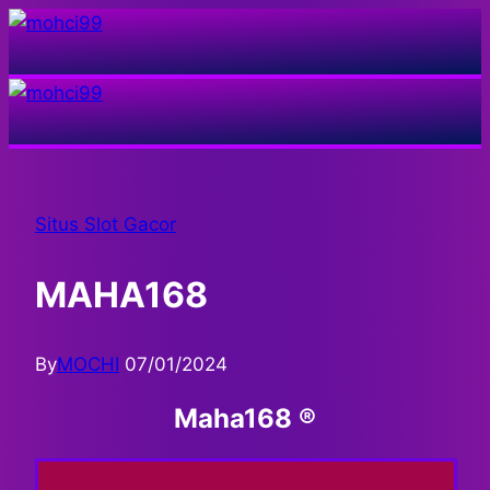
Skip
to
content
Situs Slot Gacor
MAHA168
By
MOCHI
07/01/2024
Maha168 ®