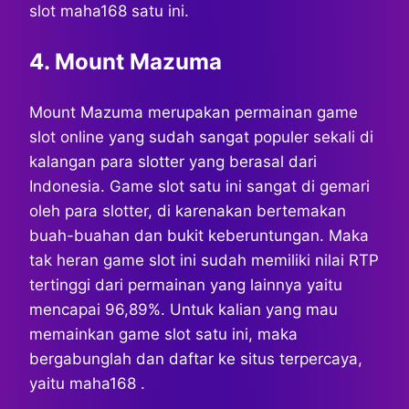
slot maha168 satu ini.
4. Mount Mazuma
Mount Mazuma merupakan permainan game
slot online yang sudah sangat populer sekali di
kalangan para slotter yang berasal dari
Indonesia. Game slot satu ini sangat di gemari
oleh para slotter, di karenakan bertemakan
buah-buahan dan bukit keberuntungan. Maka
tak heran game slot ini sudah memiliki nilai RTP
tertinggi dari permainan yang lainnya yaitu
mencapai 96,89%. Untuk kalian yang mau
memainkan game slot satu ini, maka
bergabunglah dan daftar ke situs terpercaya,
yaitu maha168 .