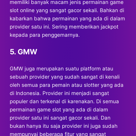
memiliki banyak macam jenis permainan game
slot online yang sangat gacor sekali. Bahkan di
kabarkan bahwa permainan yang ada di dalam
provider satu ini. Sering memberikan jackpot
kepada para penggemarnya.
5. GMW
GMW juga merupakan suatu platform atau
sebuah provider yang sudah sangat di kenali
oleh semua para pemain atau slotter yang ada
di Indonesia. Provider ini menjadi sangat
populer dan terkenal di karenakan. Di semua
permainan game slot yang ada di dalam
provider satu ini sangat gacor sekali. Dan
bukan hanya itu saja provider ini juga sudah
mempunyai beberapa fitur yang sangat