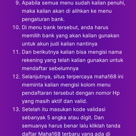
Apabila semua menu sudah kalian penuhi,
maka kalian akan di alihkan ke menu
pengaturan bank.
Di menu bank tersebut, anda harus
memilih bank yang akan kalian gunakan
untuk akun judi kalian nantinya
Dan berikutnya kalian bisa mengisi nama
rekening yang telah kalian gunakan untuk
mendaftar sebelumnya
Selanjutnya, situs terpercaya maha168 ini
meminta kalian mengisi kolom menu
pendaftaran tersebut dengan nomor Hp
yang masih aktif dan valid.
Setelah itu masukan kode validasi
sebanyak 5 angka atau digit. Dan
semuanya harus benar lalu kliklah tanda
daftar Maha168 terbaru yang ada di