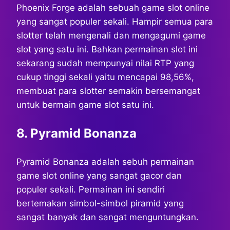
Phoenix Forge adalah sebuah game slot online
yang sangat populer sekali. Hampir semua para
slotter telah mengenali dan mengagumi game
slot yang satu ini. Bahkan permainan slot ini
sekarang sudah mempunyai nilai RTP yang
cukup tinggi sekali yaitu mencapai 98,56%,
membuat para slotter semakin bersemangat
untuk bermain game slot satu ini.
8. Pyramid Bonanza
Pyramid Bonanza adalah sebuh permainan
game slot online yang sangat gacor dan
populer sekali. Permainan ini sendiri
bertemakan simbol-simbol piramid yang
sangat banyak dan sangat menguntungkan.