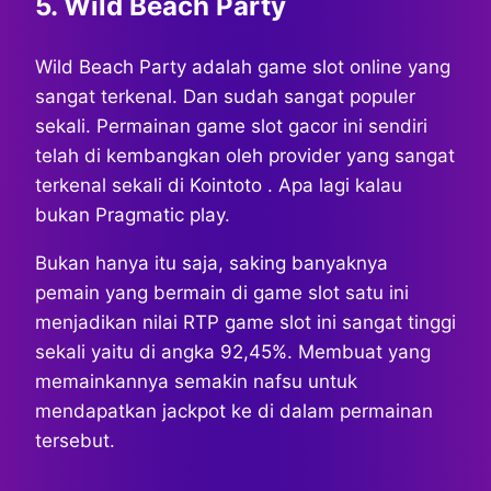
5. Wild Beach Party
Wild Beach Party adalah game slot online yang
sangat terkenal. Dan sudah sangat populer
sekali. Permainan game slot gacor ini sendiri
telah di kembangkan oleh provider yang sangat
terkenal sekali di Kointoto . Apa lagi kalau
bukan Pragmatic play.
Bukan hanya itu saja, saking banyaknya
pemain yang bermain di game slot satu ini
menjadikan nilai RTP game slot ini sangat tinggi
sekali yaitu di angka 92,45%. Membuat yang
memainkannya semakin nafsu untuk
mendapatkan jackpot ke di dalam permainan
tersebut.