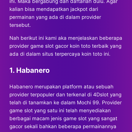
ini. Maka bergabung dan daftarlah dulu. Agar
kalian bisa mendapatkan jackpot dari
permainan yang ada di dalam provider
tersebut.
Nah berikut ini kami aka menjelaskan beberapa
provider game slot gacor koin toto terbaik yang
ada di dalam situs terpercaya koin toto ini.
1. Habanero
Habanero merupakan platform atau sebuah
provider terpopuler dan terkenal di 4Dslot yang
telah di tanamkan ke dalam Mochi 99. Provider
game slot yang satu ini telah menyediakan
berbagai macam jenis game slot yang sangat
gacor sekali bahkan beberapa permainannya