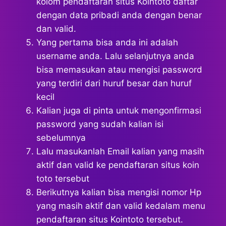
kolom pendaftaran situs Kointoto daftar
dengan data pribadi anda dengan benar
dan valid.
Yang pertama bisa anda ini adalah
username anda. Lalu selanjutnya anda
bisa memasukan atau mengisi password
yang terdiri dari huruf besar dan huruf
kecil
Kalian juga di pinta untuk mengonfirmasi
password yang sudah kalian isi
sebelumnya
Lalu masukanlah Email kalian yang masih
aktif dan valid ke pendaftaran situs koin
toto tersebut
Berikutnya kalian bisa mengisi nomor Hp
yang masih aktif dan valid kedalam menu
pendaftaran situs Kointoto tersebut.