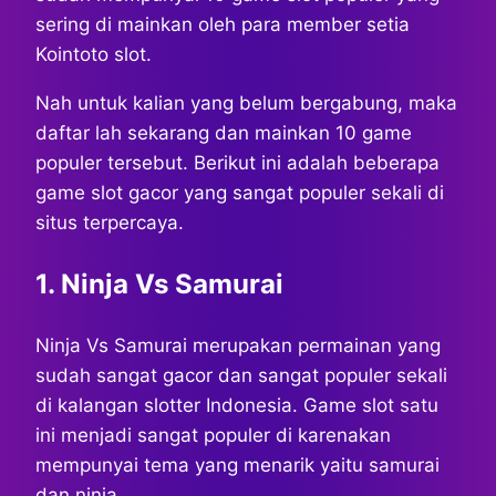
sering di mainkan oleh para member setia
Kointoto slot.
Nah untuk kalian yang belum bergabung, maka
daftar lah sekarang dan mainkan 10 game
populer tersebut. Berikut ini adalah beberapa
game slot gacor yang sangat populer sekali di
situs terpercaya.
1. Ninja Vs Samurai
Ninja Vs Samurai merupakan permainan yang
sudah sangat gacor dan sangat populer sekali
di kalangan slotter Indonesia. Game slot satu
ini menjadi sangat populer di karenakan
mempunyai tema yang menarik yaitu samurai
dan ninja.