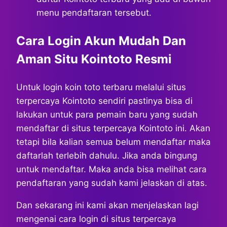
menu pendaftaran tersebut.
Cara Login Akun Mudah Dan
Aman Situ Kointoto Resmi
Untuk login koin toto terbaru melalui situs
terpercaya Kointoto sendiri pastinya bisa di
lakukan untuk para pemain baru yang sudah
mendaftar di situs terpercaya Kointoto ini. Akan
tetapi bila kalian semua belum mendaftar maka
daftarlah terlebih dahulu. Jika anda bingung
untuk mendaftar. Maka anda bisa melihat cara
pendaftaran yang sudah kami jelaskan di atas.
Dan sekarang ini kami akan menjelaskan lagi
mengenai cara login di situs terpercaya