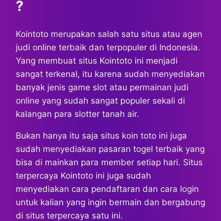
?
Kointoto merupakan salah satu situs atau agen
judi online terbaik dan terpopuler di Indonesia.
Yang membuat situs Kointoto ini menjadi
sangat terkenal, itu karena sudah menyediakan
banyak jenis game slot atau permainan judi
online yang sudah sangat populer sekali di
kalangan para slotter tanah air.
Bukan hanya itu saja situs koin toto ini juga
sudah menyediakan pasaran togel terbaik yang
bisa di mainkan para member setiap hari. Situs
terpercaya Kointoto ini juga sudah
menyediakan cara pendaftaran dan cara login
untuk kalian yang ingin bermain dan bergabung
di situs terpercaya satu ini.