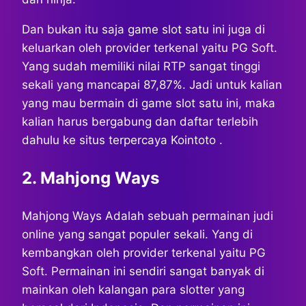
Dan bukan itu saja game slot satu ini juga di
keluarkan oleh provider terkenal yaitu PG Soft.
Yang sudah memiliki nilai RTP sangat tinggi
sekali yang mancapai 87,87%. Jadi untuk kalian
yang mau bermain di game slot satu ini, maka
kalian harus bergabung dan daftar terlebih
dahulu ke situs terpercaya Kointoto .
2. Mahjong Ways
Mahjong Ways Adalah sebuah permainan judi
online yang sangat populer sekali. Yang di
kembangkan oleh provider terkenal yaitu PG
Soft. Permainan ini sendiri sangat banyak di
mainkan oleh kalangan para slotter yang