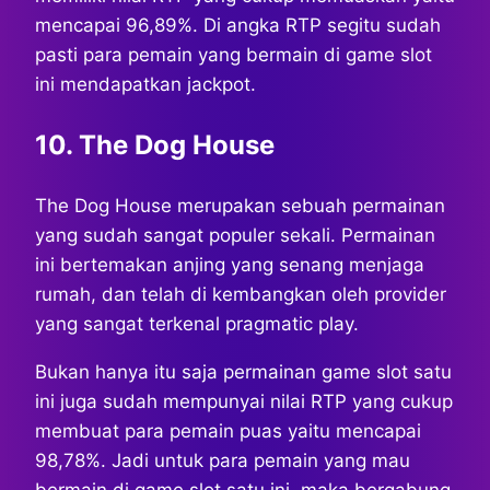
mencapai 96,89%. Di angka RTP segitu sudah
pasti para pemain yang bermain di game slot
ini mendapatkan jackpot.
10. The Dog House
The Dog House merupakan sebuah permainan
yang sudah sangat populer sekali. Permainan
ini bertemakan anjing yang senang menjaga
rumah, dan telah di kembangkan oleh provider
yang sangat terkenal pragmatic play.
Bukan hanya itu saja permainan game slot satu
ini juga sudah mempunyai nilai RTP yang cukup
membuat para pemain puas yaitu mencapai
98,78%. Jadi untuk para pemain yang mau