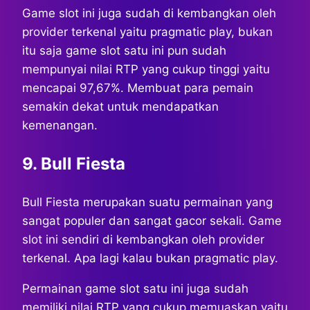
Game slot ini juga sudah di kembangkan oleh
provider terkenal yaitu pragmatic play, bukan
itu saja game slot satu ini pun sudah
mempunyai nilai RTP yang cukup tinggi yaitu
mencapai 97,67%. Membuat para pemain
semakin dekat untuk mendapatkan
kemenangan.
9. Bull Fiesta
Bull Fiesta merupakan suatu permainan yang
sangat populer dan sangat gacor sekali. Game
slot ini sendiri di kembangkan oleh provider
terkenal. Apa lagi kalau bukan pragmatic play.
Permainan game slot satu ini juga sudah
memiliki nilai RTP yang cukup memuaskan yaitu