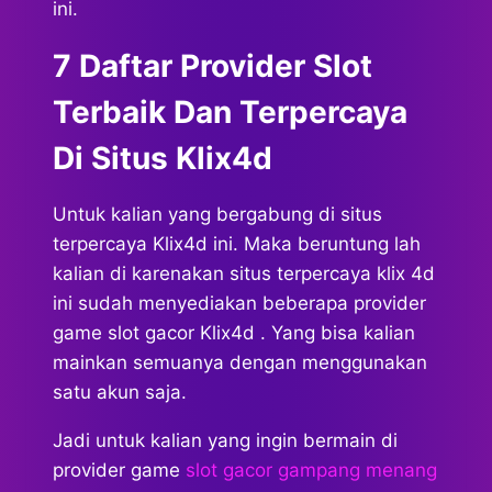
ini.
7 Daftar Provider Slot
Terbaik Dan Terpercaya
Di Situs Klix4d
Untuk kalian yang bergabung di situs
terpercaya Klix4d ini. Maka beruntung lah
kalian di karenakan situs terpercaya klix 4d
ini sudah menyediakan beberapa provider
game slot gacor Klix4d . Yang bisa kalian
mainkan semuanya dengan menggunakan
satu akun saja.
Jadi untuk kalian yang ingin bermain di
provider game
slot gacor gampang menang