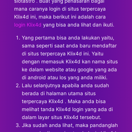
slotastro . Buat yang penasaran bagai
mana caranya login di situs terpercaya
Klix4d ini, maka berikut ini adalah cara
login Klix4d
yang bisa anda lihat dan ikuti.
Yang pertama bisa anda lakukan yaitu,
sama seperti saat anda baru mendaftar
di situs terpercaya Klix4d ini. Yaitu
dengan memasuk Klix4d kan nama situs
ke dalam website atau google yang ada
di android atau Ios yang anda miliki.
Lalu selanjutnya apabila anda sudah
berada di halaman utama situs
terpercaya Klix4d . Maka anda bisa
melihat tanda Klix4d login yang ada di
dalam layar situs Klix4d tersebut.
Jika sudah anda lihat, maka pandanglah