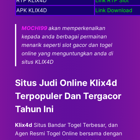
RTP KLIX4D
Link RTP Slot
APK KLIX4D
Link Download
MOCHI99
akan memperkenalkan
kepada anda berbagai permainan
menarik seperti slot gacor dan togel
online yang menguntungkan anda di
situs KLIX4D
Situs Judi Online Klix4d
Terpopuler Dan Tergacor
Tahun Ini
Klix4d
Situs Bandar Togel Terbesar, dan
Agen Resmi Togel Online bersama dengan