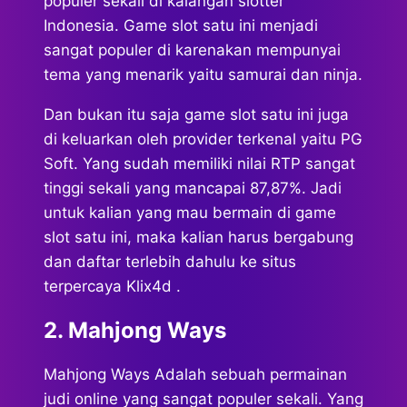
populer sekali di kalangan slotter
Indonesia. Game slot satu ini menjadi
sangat populer di karenakan mempunyai
tema yang menarik yaitu samurai dan ninja.
Dan bukan itu saja game slot satu ini juga
di keluarkan oleh provider terkenal yaitu PG
Soft. Yang sudah memiliki nilai RTP sangat
tinggi sekali yang mancapai 87,87%. Jadi
untuk kalian yang mau bermain di game
slot satu ini, maka kalian harus bergabung
dan daftar terlebih dahulu ke situs
terpercaya Klix4d .
2. Mahjong Ways
Mahjong Ways Adalah sebuah permainan
judi online yang sangat populer sekali. Yang