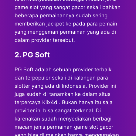
game slot yang sangat gacor sekali bahkan
beberapa permainannya sudah sering
memberikan jackpot ke pada para pemain
yang menggemari permainan yang ada di
dalam provider tersebut.
2. PG Soft
PG Soft adalah sebuah provider terbaik
dan terpopuler sekali di kalangan para
slotter yang ada di Indonesia. Provider ini
juga sudah di tanamkan ke dalam situs
terpercaya Klix4d . Bukan hanya itu saja
provider ini bisa sangat terkenal. Di
karenakan sudah menyediakan berbagi
macam jenis permainan game slot gacor
yang bisa di mainkan hanya menggunakan