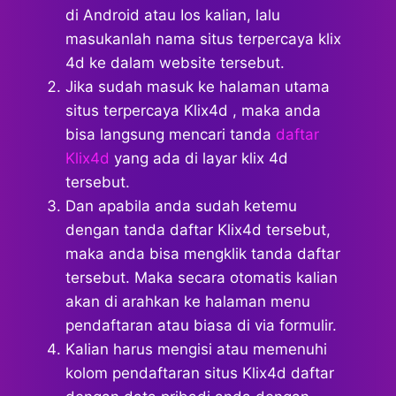
di Android atau Ios kalian, lalu
masukanlah nama situs terpercaya klix
4d ke dalam website tersebut.
Jika sudah masuk ke halaman utama
situs terpercaya Klix4d , maka anda
bisa langsung mencari tanda
daftar
Klix4d
yang ada di layar klix 4d
tersebut.
Dan apabila anda sudah ketemu
dengan tanda daftar Klix4d tersebut,
maka anda bisa mengklik tanda daftar
tersebut. Maka secara otomatis kalian
akan di arahkan ke halaman menu
pendaftaran atau biasa di via formulir.
Kalian harus mengisi atau memenuhi
kolom pendaftaran situs Klix4d daftar