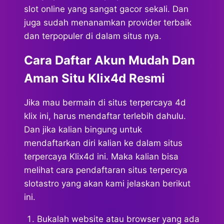
slot online yang sangat gacor sekali. Dan
juga sudah menanamkan provider terbaik
dan terpopuler di dalam situs nya.
Cara Daftar Akun Mudah Dan
Aman Situ Klix4d Resmi
Jika mau bermain di situs terpercaya 4d
klix ini, harus mendaftar terlebih dahulu.
Dan jika kalian bingung untuk
mendaftarkan diri kalian ke dalam situs
terpercaya Klix4d ini. Maka kalian bisa
melihat cara pendaftaran situs terpercya
slotastro yang akan kami jelaskan berikut
ini.
Bukalah website atau browser yang ada