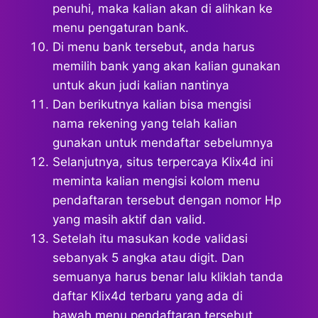
penuhi, maka kalian akan di alihkan ke
menu pengaturan bank.
Di menu bank tersebut, anda harus
memilih bank yang akan kalian gunakan
untuk akun judi kalian nantinya
Dan berikutnya kalian bisa mengisi
nama rekening yang telah kalian
gunakan untuk mendaftar sebelumnya
Selanjutnya, situs terpercaya Klix4d ini
meminta kalian mengisi kolom menu
pendaftaran tersebut dengan nomor Hp
yang masih aktif dan valid.
Setelah itu masukan kode validasi
sebanyak 5 angka atau digit. Dan
semuanya harus benar lalu kliklah tanda
daftar Klix4d terbaru yang ada di
bawah menu pendaftaran tersebut.