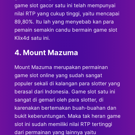
game slot gacor satu ini telah mempunyai
nilai RTP yang cukup tinggi, yaitu mencapai
89,80%. Itu lah yang menyebab kan para
pemain semakin candu bermain game slot
Klix4d satu ini.
4. Mount Mazuma
Mount Mazuma merupakan permainan
game slot online yang sudah sangat
populer sekali di kalangan para slotter yang
berasal dari Indonesia. Game slot satu ini
sangat di gemari oleh para slotter, di
karenakan bertemakan buah-buahan dan
bukit keberuntungan. Maka tak heran game
slot ini sudah memiliki nilai RTP tertinggi
dari permainan yang lainnya yaitu