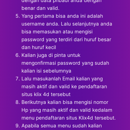
dengan data pribadi anda dengan
benar dan valid.
Yang pertama bisa anda ini adalah
username anda. Lalu selanjutnya anda
bisa memasukan atau mengisi
password yang terdiri dari huruf besar
dan huruf kecil
Kalian juga di pinta untuk
mengonfirmasi password yang sudah
kalian isi sebelumnya
Lalu masukanlah Email kalian yang
masih aktif dan valid ke pendaftaran
situs klix 4d tersebut
Berikutnya kalian bisa mengisi nomor
Hp yang masih aktif dan valid kedalam
menu pendaftaran situs Klix4d tersebut.
Apabila semua menu sudah kalian