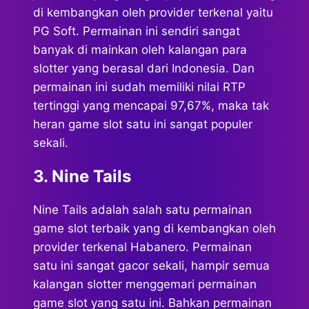
di kembangkan oleh provider terkenal yaitu
PG Soft. Permainan ini sendiri sangat
banyak di mainkan oleh kalangan para
slotter yang berasal dari Indonesia. Dan
permainan ini sudah memiliki nilai RTP
tertinggi yang mencapai 97,67%, maka tak
heran game slot satu ini sangat populer
sekali.
3. Nine Tails
Nine Tails adalah salah satu permainan
game slot terbaik yang di kembangkan oleh
provider terkenal Habanero. Permainan
satu ini sangat gacor sekali, hampir semua
kalangan slotter menggemari permainan
game slot yang satu ini. Bahkan permainan