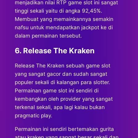
menjadikan nilai RTP game slot ini sangat
tinggi sekali yaitu di angka 92,45%.
Membuat yang memainkannya semakin
nafsu untuk mendapatkan jackpot ke di
dalam permainan tersebut.
6. Release The Kraken
Release The Kraken sebuah game slot
yang sangat gacor dan sudah sangat
populer sekali di kalangan para slotter.
Permainan game slot ini sendiri di
kembangkan oleh provider yang sangat
terkenal sekali, apa lagi kalau bukan
pragmatic play.
Permainan ini sendiri bertemakan gurita
atau kraken yang sangat besar sekali dan