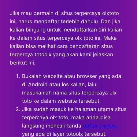
Jika mau bermain di situs terpercaya olxtoto
ini, harus mendaftar terlebih dahulu. Dan jika
kalian bingung untuk mendaftarkan diri kalian
ke dalam situs terpercaya olx toto ini. Maka
kalian bisa melihat cara pendaftaran situs
terpercya totoolx yang akan kami jelaskan
berikut ini.
Bukalah website atau browser yang ada
di Android atau Ios kalian, lalu
masukanlah nama situs terpercaya olx
toto ke dalam website tersebut.
Jika sudah masuk ke halaman utama situs
terpercaya olx toto, maka anda bisa
langsung mencari tanda
daftar olx toto
yang ada di layar totoolx tersebut.