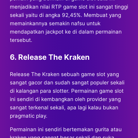
menjadikan nilai RTP game slot ini sangat tinggi
sekali yaitu di angka 92,45%. Membuat yang
memainkannya semakin nafsu untuk
mendapatkan jackpot ke di dalam permainan
tersebut.
6. Release The Kraken
Release The Kraken sebuah game slot yang
sangat gacor dan sudah sangat populer sekali
di kalangan para slotter. Permainan game slot
ini sendiri di kembangkan oleh provider yang
sangat terkenal sekali, apa lagi kalau bukan
pragmatic play.
Permainan ini sendiri bertemakan gurita atau
kraken yang sangat besar sekali dan suka