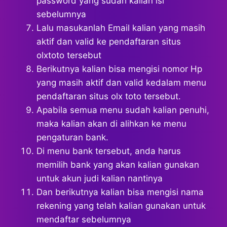
password yang sudah kalian isi
sebelumnya
Lalu masukanlah Email kalian yang masih
aktif dan valid ke pendaftaran situs
olxtoto tersebut
Berikutnya kalian bisa mengisi nomor Hp
yang masih aktif dan valid kedalam menu
pendaftaran situs olx toto tersebut.
Apabila semua menu sudah kalian penuhi,
maka kalian akan di alihkan ke menu
pengaturan bank.
Di menu bank tersebut, anda harus
memilih bank yang akan kalian gunakan
untuk akun judi kalian nantinya
Dan berikutnya kalian bisa mengisi nama
rekening yang telah kalian gunakan untuk
mendaftar sebelumnya