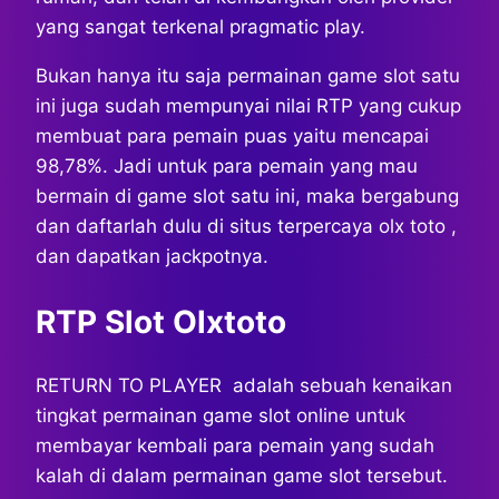
yang sangat terkenal pragmatic play.
Bukan hanya itu saja permainan game slot satu
ini juga sudah mempunyai nilai RTP yang cukup
membuat para pemain puas yaitu mencapai
98,78%. Jadi untuk para pemain yang mau
bermain di game slot satu ini, maka bergabung
dan daftarlah dulu di situs terpercaya olx toto ,
dan dapatkan jackpotnya.
RTP Slot Olxtoto
RETURN TO PLAYER adalah sebuah kenaikan
tingkat permainan game slot online untuk
membayar kembali para pemain yang sudah
kalah di dalam permainan game slot tersebut.