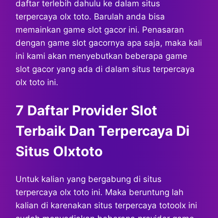
daftar terlebih dahulu ke dalam situs
terpercaya olx toto. Barulah anda bisa
memainkan game slot gacor ini. Penasaran
dengan game slot gacornya apa saja, maka kali
ini kami akan menyebutkan beberapa game
slot gacor yang ada di dalam situs terpercaya
olx toto ini.
7 Daftar Provider Slot
Terbaik Dan Terpercaya Di
Situs Olxtoto
Untuk kalian yang bergabung di situs
terpercaya olx toto ini. Maka beruntung lah
kalian di karenakan situs terpercaya totoolx ini