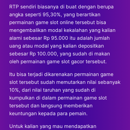
RTP sendiri biasanya di buat dengan berupa
angka seperti 95,30%, yang berartikan
permainan game slot online tersebut bisa
mengembalikan modal kekalahan yang kalian
alami sebesar Rp 95.000 itu adalah jumlah
uang atau modal yang kalian depositkan
sebesar Rp 100.000, yang sudah di makan
oleh permainan game slot gacor tersebut.
Itu bisa terjadi dikarenakan permainan game
slot tersebut sudah memutarkan nilai sebanyak
10%, dari nilai taruhan yang sudah di
kumpulkan di dalam permainan game slot
tersebut dan langsung memberikan
keuntungan kepada para pemain.
Untuk kalian yang mau mendapatkan