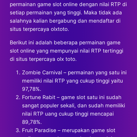
permainan game slot online dengan nilai RTP di
setiap permainan yang tinggi. Maka tidak ada
salahnya kalian bergabung dan mendaftar di
situs terpercaya olxtoto.
Berikut ini adalah beberapa permainan game
slot online yang mempunyai nilai RTP tertinggi
di situs terpercaya olx toto.
Zombie Carnival – permainan yang satu ini
memiliki nilai RTP yang cukup tinggi yaitu
97,78%.
Fortune Rabit – game slot satu ini sudah
sangat populer sekali, dan sudah memiliki
nilai RTP uang cukup tinggi mencapai
89,78%.
Fruit Paradise – merupakan game slot