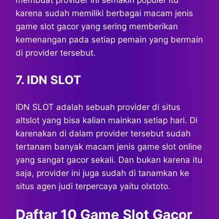
karena sudah memiliki berbagai macam jenis
game slot gacor yang sering memberikan
kemenangan pada setiap pemain yang bermain
di provider tersebut.
7. IDN SLOT
IDN SLOT adalah sebuah provider di situs
altslot yang bisa kalian mainkan setiap hari. Di
karenakan di dalam provider tersebut sudah
tertanam banyak macam jenis game slot online
yang sangat gacor sekali. Dan bukan karena itu
saja, provider ini juga sudah di tanamkan ke
situs agen judi terpercaya yaitu olxtoto.
Daftar 10 Game Slot Gacor