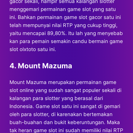
gacor sekali, hampir semua kalangan slotter
menggemari permainan game slot yang satu
ini. Bahkan permainan game slot gacor satu ini
telah mempunyai nilai RTP yang cukup tinggi,
yaitu mencapai 89,80%. Itu lah yang menyebab
kan para pemain semakin candu bermain game
slot olxtoto satu ini.
4. Mount Mazuma
Mount Mazuma merupakan permainan game
slot online yang sudah sangat populer sekali di
kalangan para slotter yang berasal dari
Indonesia. Game slot satu ini sangat di gemari
oleh para slotter, di karenakan bertemakan
buah-buahan dan bukit keberuntungan. Maka
tak heran game slot ini sudah memiliki nilai RTP