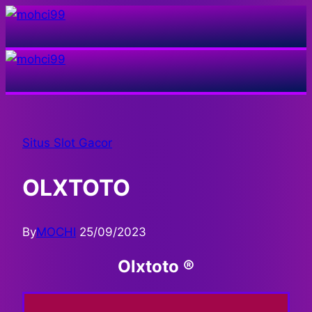
Skip
to
content
Situs Slot Gacor
OLXTOTO
By
MOCHI
25/09/2023
Olxtoto ®