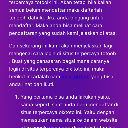
terpercaya totoolx ini. Akan tetapi bila kalian
semua belum mendaftar maka daftarlah
terlebih dahulu. Jika anda bingung untuk
mendaftar. Maka anda bisa melihat cara
pendaftaran yang sudah kami jelaskan di atas.
Dan sekarang ini kami akan menjelaskan lagi
mengenai cara login di situs terpercaya totoolx
. Buat yang penasaran bagai mana caranya
login di situs terpercaya olx toto ini, maka
berikut ini adalah cara
login olxtoto
yang bisa
anda lihat dan ikuti.
Yang pertama bisa anda lakukan yaitu,
sama seperti saat anda baru mendaftar di
situs terpercaya olxtoto ini. Yaitu dengan
memasukan nama situs ke dalam website
atau google yang ada di android atau Ios