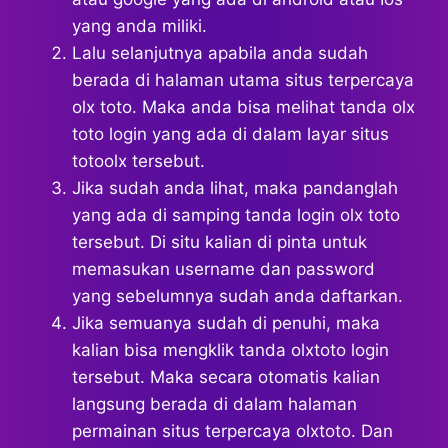
yang anda miliki.
Lalu selanjutnya apabila anda sudah
berada di halaman utama situs terpercaya
olx toto. Maka anda bisa melihat tanda olx
toto login yang ada di dalam layar situs
totoolx tersebut.
Jika sudah anda lihat, maka pandanglah
yang ada di samping tanda login olx toto
tersebut. Di situ kalian di pinta untuk
memasukan username dan password
yang sebelumnya sudah anda daftarkan.
Jika semuanya sudah di penuhi, maka
kalian bisa mengklik tanda olxtoto login
tersebut. Maka secara otomatis kalian
langsung berada di dalam halaman
permainan situs terpercaya olxtoto. Dan