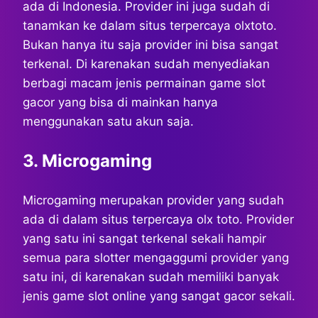
ada di Indonesia. Provider ini juga sudah di
tanamkan ke dalam situs terpercaya olxtoto.
Bukan hanya itu saja provider ini bisa sangat
terkenal. Di karenakan sudah menyediakan
berbagi macam jenis permainan game slot
gacor yang bisa di mainkan hanya
menggunakan satu akun saja.
3. Microgaming
Microgaming merupakan provider yang sudah
ada di dalam situs terpercaya olx toto. Provider
yang satu ini sangat terkenal sekali hampir
semua para slotter mengaggumi provider yang
satu ini, di karenakan sudah memiliki banyak
jenis game slot online yang sangat gacor sekali.