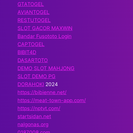
GTATOGEL
AVIANTOGEL
RESTUTOGEL
SLOT GACOR MAXWIN
Bandar Fusototo Login
CAPTOGEL
BIBIT4D
DASARTOTO
DEMO SLOT MAHJONG
SLOT DEMO PG
DORAHOKI
2024
https://bibienne.net/
https://meat-town-app.com/
https://nptvt.com/
startsidan.net
nalgonas.org
0187008.com