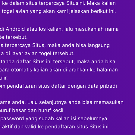
 ke dalam situs terpercaya Situsini. Maka kalian
 togel avian yang akan kami jelaskan berikut ini.
i Android atau Ios kalian, lalu masukanlah nama
te tersebut.
s terpercaya Situs, maka anda bisa langsung
 di layar avian togel tersebut.
anda daftar Situs ini tersebut, maka anda bisa
cara otomatis kalian akan di arahkan ke halaman
lir.
m pendaftaran situs daftar dengan data pribadi
rname anda. Lalu selanjutnya anda bisa memasukan
huruf besar dan huruf kecil
i password yang sudah kalian isi sebelumnya
ktif dan valid ke pendaftaran situs Situs ini