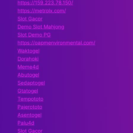
https://159.223.78.150/
https://metrolx.com/
Slot Gacor
Demo Slot Mahjong
Slot Demo PG
https://oapmenvironmental.com/
Waktogel
Dorahoki
Meme4d
Abutogel
Sedaptogel
Gtatogel
Tempototo
Pajerototo
Asentogel
Palu4d
Slot Gacor