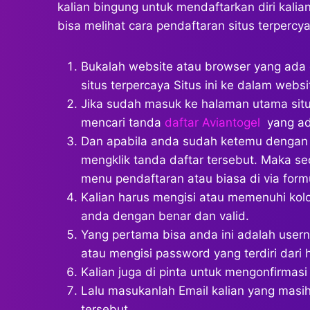
kalian bingung untuk mendaftarkan diri kalian
bisa melihat cara pendaftaran situs terpercya
Bukalah website atau browser yang ada d
situs terpercaya Situs ini ke dalam websi
Jika sudah masuk ke halaman utama situ
mencari tanda
daftar Aviantogel
yang ada
Dan apabila anda sudah ketemu dengan t
mengklik tanda daftar tersebut. Maka se
menu pendaftaran atau biasa di via formu
Kalian harus mengisi atau memenuhi kolo
anda dengan benar dan valid.
Yang pertama bisa anda ini adalah use
atau mengisi password yang terdiri dari 
Kalian juga di pinta untuk mengonfirmas
Lalu masukanlah Email kalian yang masih a
tersebut