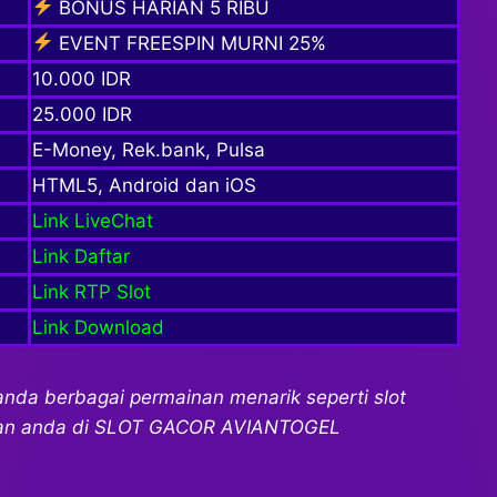
BONUS HARIAN 5 RIBU
EVENT FREESPIN MURNI 25%
10.000 IDR
25.000 IDR
E-Money, Rek.bank, Pulsa
HTML5, Android dan iOS
Link LiveChat
Link Daftar
Link RTP Slot
Link Download
da berbagai permainan menarik seperti slot
gkan anda di SLOT GACOR AVIANTOGEL