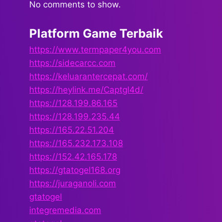
No comments to show.
Platform Game Terbaik
https://www.termpaper4you.com
https://sidecarcc.com
https://keluarantercepat.com/
https://heylink.me/Captgl4d/
https://128.199.86.165
https://128.199.235.44
https://165.22.51.204
https://165.232.173.108
https://152.42.165.178
https://gtatogel168.org
https://juraganoli.com
gtatogel
integremedia.com