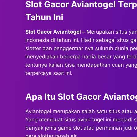
Slot Gacor Aviantogel Ter
Tahun Ini
Slot Gacor Aviantogel –
Merupakan situs yan
Indonesia di tahun ini. Hadir sebagai situs 
slotter dan penggermar nya suluruh dunia per
menyediakan beberpa hadia besar yang terd
tentunya kalian bisa mendapatkan cuan yang
terpercaya saat ini.
Apa Itu Slot Gacor Avianto
Aviantogel merupakan salah satu situs atau ag
Yang membuat situs avian togel ini menjadi 
banyak jenis game slot atau permainan judi o
para slotter tanah air.