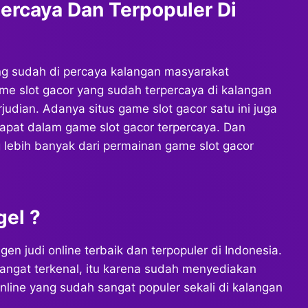
percaya Dan Terpopuler Di
g sudah di percaya kalangan masyarakat
game slot gacor yang sudah terpercaya di kalangan
judian. Adanya situs game slot gacor satu ini juga
apat dalam game slot gacor terpercaya. Dan
 lebih banyak dari permainan game slot gacor
gel ?
en judi online terbaik dan terpopuler di Indonesia.
sangat terkenal, itu karena sudah menyediakan
nline yang sudah sangat populer sekali di kalangan