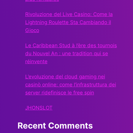
Rivoluzione del Live Casino: Come la
Lightning Roulette Sta Cambiando il
Gioco
Le Caribbean Stud à l’ère des tournois
du Nouvel An : une tradition qui se
réinvente
L’evoluzione del cloud gaming nei
casinò online: come l’infrastruttura dei
server ridefinisce le free spin
JHONSLOT
Recent Comments