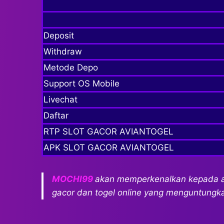
Deposit
Withdraw
Metode Depo
Support OS Mobile
Livechat
Daftar
RTP SLOT GACOR AVIANTOGEL
APK SLOT GACOR AVIANTOGEL
MOCHI99
akan memperkenalkan kepada an
gacor dan togel online yang menguntun