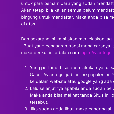
untuk para pemain baru yang sudah mendaftar 
Akan tetapi bila kalian semua belum mendaft
bingung untuk mendaftar. Maka anda bisa me
di atas.
Dan sekarang ini kami akan menjelaskan lagi 
. Buat yang penasaran bagai mana caranya logi
maka berikut ini adalah cara
login Aviantogel
Yang pertama bisa anda lakukan yaitu, s
Gacor Aviantogel judi online populer ini
ke dalam website atau google yang ada di
Lalu selanjutnya apabila anda sudah bera
Maka anda bisa melihat tanda Situs ini lo
tersebut.
Jika sudah anda lihat, maka pandanglah y