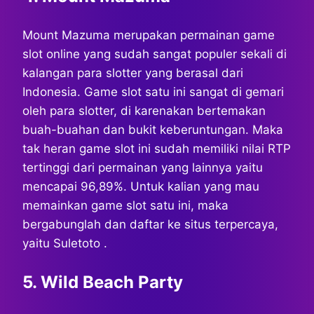
Mount Mazuma merupakan permainan game
slot online yang sudah sangat populer sekali di
kalangan para slotter yang berasal dari
Indonesia. Game slot satu ini sangat di gemari
oleh para slotter, di karenakan bertemakan
buah-buahan dan bukit keberuntungan. Maka
tak heran game slot ini sudah memiliki nilai RTP
tertinggi dari permainan yang lainnya yaitu
mencapai 96,89%. Untuk kalian yang mau
memainkan game slot satu ini, maka
bergabunglah dan daftar ke situs terpercaya,
yaitu Suletoto .
5. Wild Beach Party