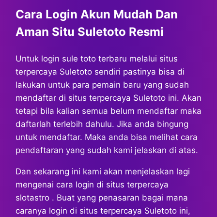
Cara Login Akun Mudah Dan
Aman Situ Suletoto Resmi
Untuk login sule toto terbaru melalui situs
terpercaya Suletoto sendiri pastinya bisa di
lakukan untuk para pemain baru yang sudah
mendaftar di situs terpercaya Suletoto ini. Akan
tetapi bila kalian semua belum mendaftar maka
daftarlah terlebih dahulu. Jika anda bingung
untuk mendaftar. Maka anda bisa melihat cara
pendaftaran yang sudah kami jelaskan di atas.
Dan sekarang ini kami akan menjelaskan lagi
mengenai cara login di situs terpercaya
slotastro . Buat yang penasaran bagai mana
caranya login di situs terpercaya Suletoto ini,