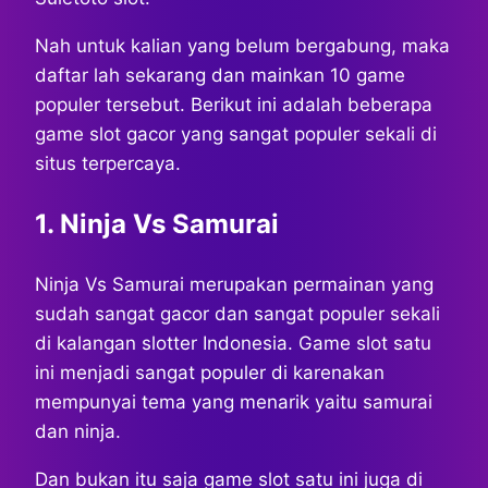
Nah untuk kalian yang belum bergabung, maka
daftar lah sekarang dan mainkan 10 game
populer tersebut. Berikut ini adalah beberapa
game slot gacor yang sangat populer sekali di
situs terpercaya.
1. Ninja Vs Samurai
Ninja Vs Samurai merupakan permainan yang
sudah sangat gacor dan sangat populer sekali
di kalangan slotter Indonesia. Game slot satu
ini menjadi sangat populer di karenakan
mempunyai tema yang menarik yaitu samurai
dan ninja.
Dan bukan itu saja game slot satu ini juga di