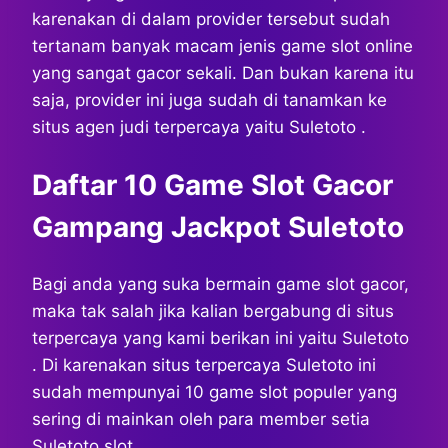
karenakan di dalam provider tersebut sudah
tertanam banyak macam jenis game slot online
yang sangat gacor sekali. Dan bukan karena itu
saja, provider ini juga sudah di tanamkan ke
situs agen judi terpercaya yaitu Suletoto .
Daftar 10 Game Slot Gacor
Gampang Jackpot Suletoto
Bagi anda yang suka bermain game slot gacor,
maka tak salah jika kalian bergabung di situs
terpercaya yang kami berikan ini yaitu Suletoto
. Di karenakan situs terpercaya Suletoto ini
sudah mempunyai 10 game slot populer yang
sering di mainkan oleh para member setia
Suletoto slot.