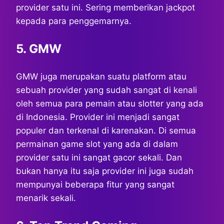
provider satu ini. Sering memberikan jackpot
kepada para penggemarnya.
5. GMW
GMW juga merupakan suatu platform atau
sebuah provider yang sudah sangat di kenali
oleh semua para pemain atau slotter yang ada
di Indonesia. Provider ini menjadi sangat
populer dan terkenal di karenakan. Di semua
permainan game slot yang ada di dalam
provider satu ini sangat gacor sekali. Dan
bukan hanya itu saja provider ini juga sudah
mempunyai beberapa fitur yang sangat
menarik sekali.