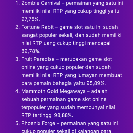
Zombie Carnival – permainan yang satu ini
memiliki nilai RTP yang cukup tinggi yaitu
97,78%.
Fortune Rabit – game slot satu ini sudah
sangat populer sekali, dan sudah memiliki
nilai RTP uang cukup tinggi mencapai
89,78%.
Fruit Paradise – merupakan game slot
online yang cukup populer dan sudah
memiliki nilai RTP yang lumayan membuat
para pemain bahagia yaitu 95,89%.
Mammoth Gold Megaways – adalah
sebuah permainan game slot online
terpopuler yang sudah mempunyai nilai
RTP tertinggi 98,88%.
Phoenix Forge – permainan yang satu ini
cukup populer sekali di kalangan para