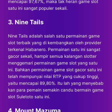
mencapai 97,67%, maka tak heran game slot
satu ini sangat populer sekali.
3. Nine Tails
Nine Tails adalah salah satu permainan game
slot terbaik yang di kembangkan oleh provider
terkenal Habanero. Permainan satu ini sangat
gacor sekali, hampir semua kalangan slotter
menggemari permainan game slot yang satu
ini. Bahkan permainan game slot gacor satu ini
telah mempunyai nilai RTP yang cukup tinggi,
yaitu mencapai 89,80%. Itu lah yang menyebab
kan para pemain semakin candu bermain game
slot Suletoto satu ini.
4. Mount Mazuma