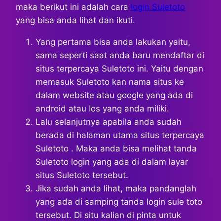
maka berikut ini adalah cara
login Suletoto
yang bisa anda lihat dan ikuti.
Yang pertama bisa anda lakukan yaitu,
sama seperti saat anda baru mendaftar di
situs terpercaya Suletoto ini. Yaitu dengan
memasuk Suletoto kan nama situs ke
dalam website atau google yang ada di
android atau Ios yang anda miliki.
Lalu selanjutnya apabila anda sudah
berada di halaman utama situs terpercaya
Suletoto . Maka anda bisa melihat tanda
Suletoto login yang ada di dalam layar
situs Suletoto tersebut.
Jika sudah anda lihat, maka pandanglah
yang ada di samping tanda login sule toto
tersebut. Di situ kalian di pinta untuk