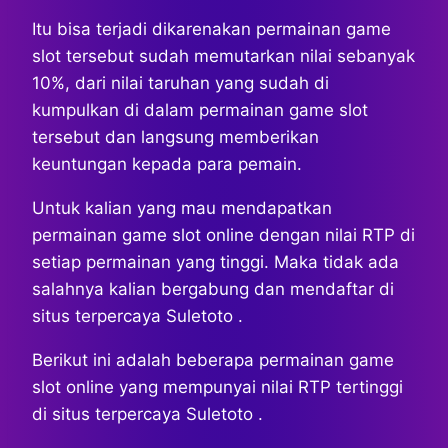
Itu bisa terjadi dikarenakan permainan game
slot tersebut sudah memutarkan nilai sebanyak
10%, dari nilai taruhan yang sudah di
kumpulkan di dalam permainan game slot
tersebut dan langsung memberikan
keuntungan kepada para pemain.
Untuk kalian yang mau mendapatkan
permainan game slot online dengan nilai RTP di
setiap permainan yang tinggi. Maka tidak ada
salahnya kalian bergabung dan mendaftar di
situs terpercaya Suletoto .
Berikut ini adalah beberapa permainan game
slot online yang mempunyai nilai RTP tertinggi
di situs terpercaya Suletoto .