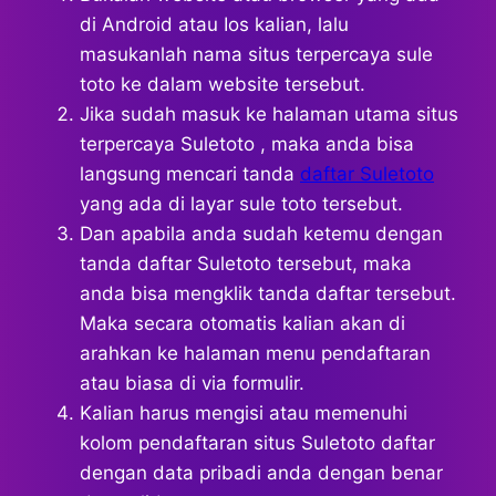
di Android atau Ios kalian, lalu
masukanlah nama situs terpercaya sule
toto ke dalam website tersebut.
Jika sudah masuk ke halaman utama situs
terpercaya Suletoto , maka anda bisa
langsung mencari tanda
daftar Suletoto
yang ada di layar sule toto tersebut.
Dan apabila anda sudah ketemu dengan
tanda daftar Suletoto tersebut, maka
anda bisa mengklik tanda daftar tersebut.
Maka secara otomatis kalian akan di
arahkan ke halaman menu pendaftaran
atau biasa di via formulir.
Kalian harus mengisi atau memenuhi
kolom pendaftaran situs Suletoto daftar
dengan data pribadi anda dengan benar