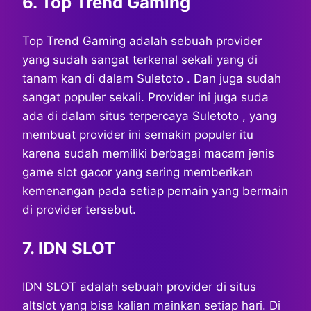
6. Top Trend Gaming
Top Trend Gaming adalah sebuah provider
yang sudah sangat terkenal sekali yang di
tanam kan di dalam Suletoto . Dan juga sudah
sangat populer sekali. Provider ini juga suda
ada di dalam situs terpercaya Suletoto , yang
membuat provider ini semakin populer itu
karena sudah memiliki berbagai macam jenis
game slot gacor yang sering memberikan
kemenangan pada setiap pemain yang bermain
di provider tersebut.
7. IDN SLOT
IDN SLOT adalah sebuah provider di situs
altslot yang bisa kalian mainkan setiap hari. Di