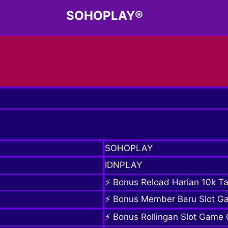
SOHOPLAY®
SOHOPLAY
IDNPLAY
⚡️ Bonus Reload Harian 10k T
⚡️ Bonus Member Baru Slot 
⚡️ Bonus Rollingan Slot Game