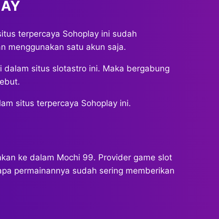
LAY
itus terpercaya Sohoplay ini sudah
n menggunakan satu akun saja.
 dalam situs slotastro ini. Maka bergabung
ebut.
am situs terpercaya Sohoplay ini.
mkan ke dalam Mochi 99. Provider game slot
erapa permainannya sudah sering memberikan