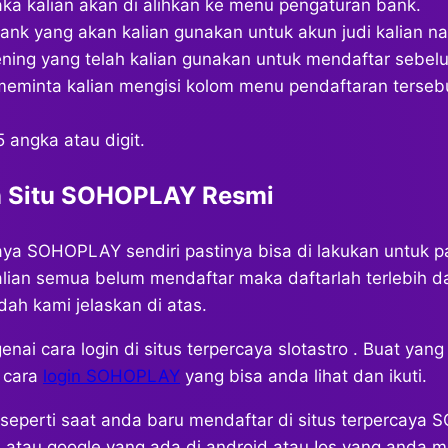
ka kalian akan di alihkan ke menu pengaturan bank.
ank yang akan kalian gunakan untuk akun judi kalian na
ening yang telah kalian gunakan untuk mendaftar sebe
 meminta kalian mengisi kolom menu pendaftaran terse
 angka atau digit.
n Situ SOHOPLAY Resmi
rcaya SOHOPLAY sendiri pastinya bisa di lakukan untuk
kalian semua belum mendaftar maka daftarlah terlebih d
ah kami jelaskan di atas.
nai cara login di situs terpercaya slotastro . Buat yan
h cara
login SOHOPLAY
yang bisa anda lihat dan ikuti.
 seperti saat anda baru mendaftar di situs terpercaya
au google yang ada di android atau Ios yang anda mil