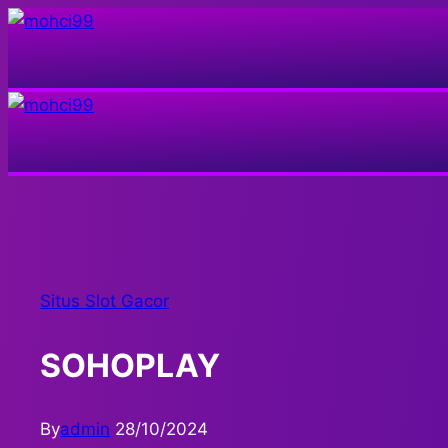
Skip
to
content
Situs Slot Gacor
SOHOPLAY
By
admin
28/10/2024