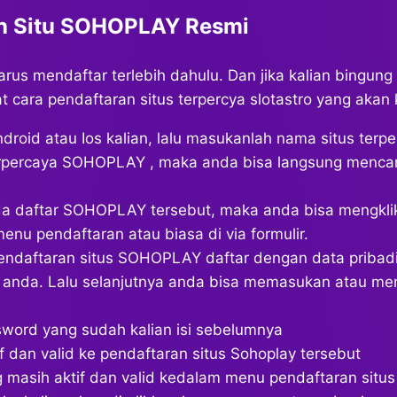
n Situ SOHOPLAY Resmi
harus mendaftar terlebih dahulu. Dan jika kalian bingung
cara pendaftaran situs terpercya slotastro yang akan ka
droid atau Ios kalian, lalu masukanlah nama situs terp
erpercaya SOHOPLAY , maka anda bisa langsung menca
a daftar SOHOPLAY tersebut, maka anda bisa mengklik 
enu pendaftaran atau biasa di via formulir.
endaftaran situs SOHOPLAY daftar dengan data pribadi
anda. Lalu selanjutnya anda bisa memasukan atau mengi
ssword yang sudah kalian isi sebelumnya
f dan valid ke pendaftaran situs Sohoplay tersebut
g masih aktif dan valid kedalam menu pendaftaran sit