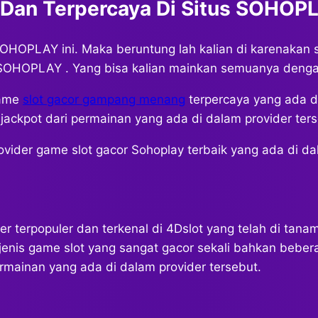
ik Dan Terpercaya Di Situs SOHOP
SOHOPLAY ini. Maka beruntung lah kalian di karenakan s
 SOHOPLAY . Yang bisa kalian mainkan semuanya denga
game
slot gacor gampang menang
terpercaya yang ada di
jackpot dari permainan yang ada di dalam provider ters
vider game slot gacor Sohoplay terbaik yang ada di dal
 terpopuler dan terkenal di 4Dslot yang telah di tana
jenis game slot yang sangat gacor sekali bahkan beb
mainan yang ada di dalam provider tersebut.