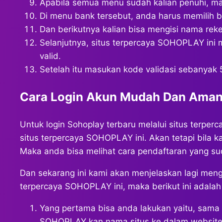
Apabila semua menu sudah kalian penuhi, ma
Di menu bank tersebut, anda harus memilih b
Dan berikutnya kalian bisa mengisi nama rek
Selanjutnya, situs terpercaya SOHOPLAY ini
valid.
Setelah itu masukan kode validasi sebanyak 5
Cara Login Akun Mudah Dan Ama
Untuk login Sohoplay terbaru melalui situs terpe
situs terpercaya SOHOPLAY ini. Akan tetapi bila 
Maka anda bisa melihat cara pendaftaran yang sud
Dan sekarang ini kami akan menjelaskan lagi menge
terpercaya SOHOPLAY ini, maka berikut ini adala
Yang pertama bisa anda lakukan yaitu, sama
SOHOPLAY kan nama situs ke dalam website at