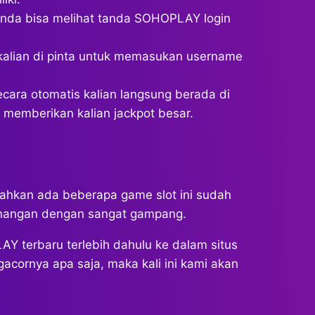
anda bisa melihat tanda SOHOPLAY login
u kalian di pinta untuk memasukan username
cara otomatis kalian langsung berada di
 memberikan kalian jackpot besar.
Bahkan ada beberapa game slot ini sudah
enangan dengan sangat gampang.
AY terbaru terlebih dahulu ke dalam situs
cornya apa saja, maka kali ini kami akan