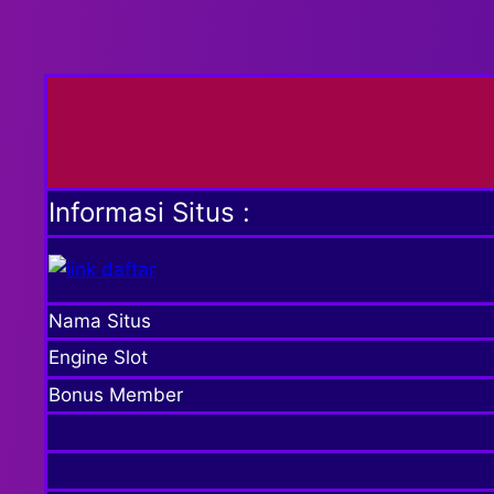
Informasi Situs :
Nama Situs
Engine Slot
Bonus Member