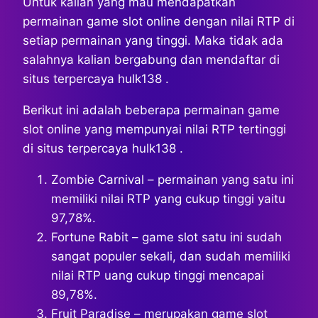
Untuk kalian yang mau mendapatkan
permainan game slot online dengan nilai RTP di
setiap permainan yang tinggi. Maka tidak ada
salahnya kalian bergabung dan mendaftar di
situs terpercaya hulk138 .
Berikut ini adalah beberapa permainan game
slot online yang mempunyai nilai RTP tertinggi
di situs terpercaya hulk138 .
Zombie Carnival – permainan yang satu ini
memiliki nilai RTP yang cukup tinggi yaitu
97,78%.
Fortune Rabit – game slot satu ini sudah
sangat populer sekali, dan sudah memiliki
nilai RTP uang cukup tinggi mencapai
89,78%.
Fruit Paradise – merupakan game slot