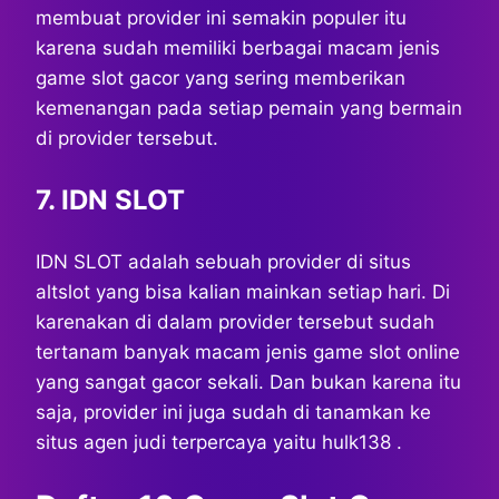
membuat provider ini semakin populer itu
karena sudah memiliki berbagai macam jenis
game slot gacor yang sering memberikan
kemenangan pada setiap pemain yang bermain
di provider tersebut.
7. IDN SLOT
IDN SLOT adalah sebuah provider di situs
altslot yang bisa kalian mainkan setiap hari. Di
karenakan di dalam provider tersebut sudah
tertanam banyak macam jenis game slot online
yang sangat gacor sekali. Dan bukan karena itu
saja, provider ini juga sudah di tanamkan ke
situs agen judi terpercaya yaitu hulk138 .