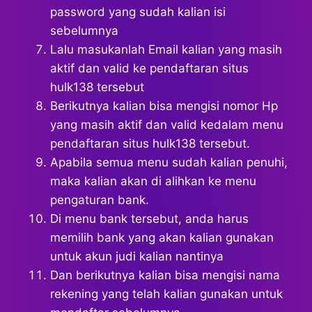
password yang sudah kalian isi
sebelumnya
Lalu masukanlah Email kalian yang masih
aktif dan valid ke pendaftaran situs
hulk138 tersebut
Berikutnya kalian bisa mengisi nomor Hp
yang masih aktif dan valid kedalam menu
pendaftaran situs hulk138 tersebut.
Apabila semua menu sudah kalian penuhi,
maka kalian akan di alihkan ke menu
pengaturan bank.
Di menu bank tersebut, anda harus
memilih bank yang akan kalian gunakan
untuk akun judi kalian nantinya
Dan berikutnya kalian bisa mengisi nama
rekening yang telah kalian gunakan untuk