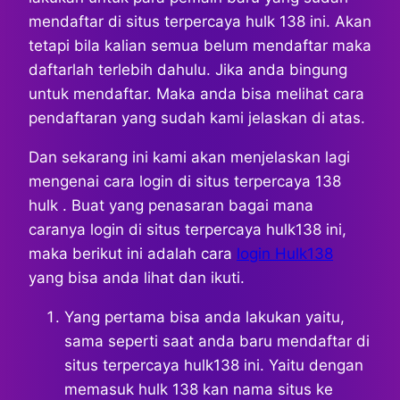
mendaftar di situs terpercaya hulk 138 ini. Akan
tetapi bila kalian semua belum mendaftar maka
daftarlah terlebih dahulu. Jika anda bingung
untuk mendaftar. Maka anda bisa melihat cara
pendaftaran yang sudah kami jelaskan di atas.
Dan sekarang ini kami akan menjelaskan lagi
mengenai cara login di situs terpercaya 138
hulk . Buat yang penasaran bagai mana
caranya login di situs terpercaya hulk138 ini,
maka berikut ini adalah cara
login Hulk138
yang bisa anda lihat dan ikuti.
Yang pertama bisa anda lakukan yaitu,
sama seperti saat anda baru mendaftar di
situs terpercaya hulk138 ini. Yaitu dengan
memasuk hulk 138 kan nama situs ke