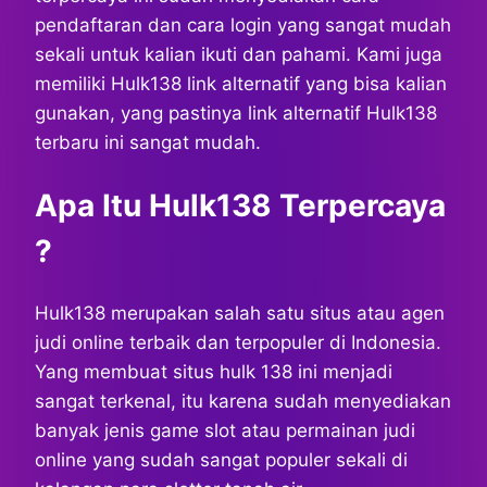
pendaftaran dan cara login yang sangat mudah
sekali untuk kalian ikuti dan pahami. Kami juga
memiliki Hulk138 link alternatif yang bisa kalian
gunakan, yang pastinya link alternatif Hulk138
terbaru ini sangat mudah.
Apa Itu Hulk138 Terpercaya
?
Hulk138 merupakan salah satu situs atau agen
judi online terbaik dan terpopuler di Indonesia.
Yang membuat situs hulk 138 ini menjadi
sangat terkenal, itu karena sudah menyediakan
banyak jenis game slot atau permainan judi
online yang sudah sangat populer sekali di