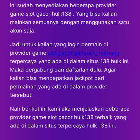
ini sudah menyediakan beberapa provider
game slot gacor hulk138 . Yang bisa kalian
mainkan semuanya dengan menggunakan satu
akun saja.
Jadi untuk kalian yang ingin bermain di
provider game
slot gacor gampang menang
terpercaya yang ada di dalam situs 138 hulk ini.
Maka bergabung dan daftarlah dulu. Agar
kalian bisa mendapatkan jackpot dari
permainan yang ada di dalam provider
tersebut.
Nah berikut ini kami aka menjelaskan beberapa
provider game slot gacor hulk138 terbaik yang
ada di dalam situs terpercaya hulk 138 ini.