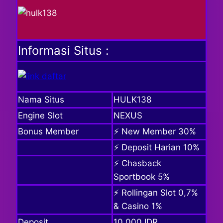
Informasi Situs :
Nama Situs
HULK138
Engine Slot
NEXUS
Bonus Member
⚡️ New Member 30%
⚡️ Deposit Harian 10%
⚡️ Chasback
Sportbook 5%
⚡️ Rollingan Slot 0,7%
& Casino 1%
Deposit
10.000 IDR