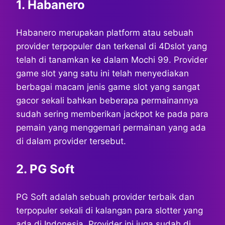
1. Habanero
Habanero merupakan platform atau sebuah
provider terpopuler dan terkenal di 4Dslot yang
telah di tanamkan ke dalam Mochi 99. Provider
game slot yang satu ini telah menyediakan
berbagai macam jenis game slot yang sangat
gacor sekali bahkan beberapa permainannya
sudah sering memberikan jackpot ke pada para
pemain yang menggemari permainan yang ada
di dalam provider tersebut.
2. PG Soft
PG Soft adalah sebuah provider terbaik dan
terpopuler sekali di kalangan para slotter yang
ada di Indonesia. Provider ini juga sudah di