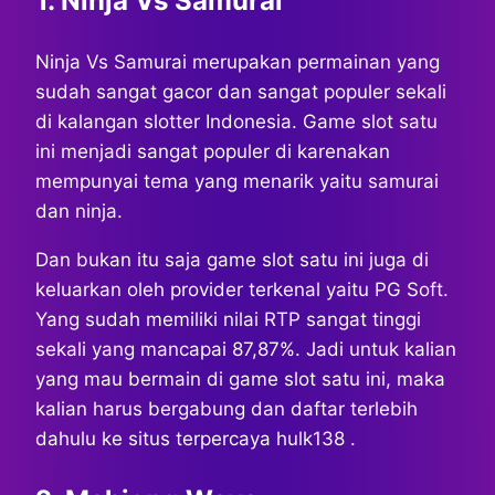
1. Ninja Vs Samurai
Ninja Vs Samurai merupakan permainan yang
sudah sangat gacor dan sangat populer sekali
di kalangan slotter Indonesia. Game slot satu
ini menjadi sangat populer di karenakan
mempunyai tema yang menarik yaitu samurai
dan ninja.
Dan bukan itu saja game slot satu ini juga di
keluarkan oleh provider terkenal yaitu PG Soft.
Yang sudah memiliki nilai RTP sangat tinggi
sekali yang mancapai 87,87%. Jadi untuk kalian
yang mau bermain di game slot satu ini, maka
kalian harus bergabung dan daftar terlebih
dahulu ke situs terpercaya hulk138 .