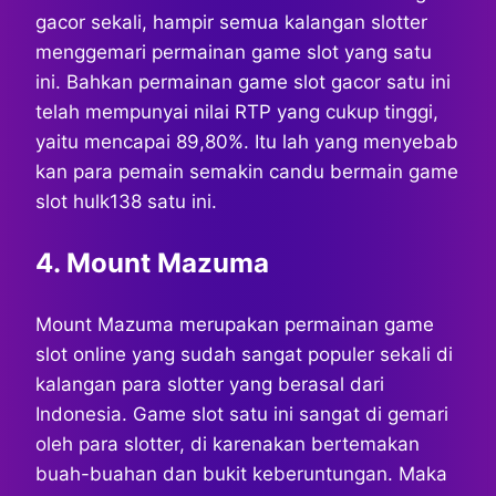
gacor sekali, hampir semua kalangan slotter
menggemari permainan game slot yang satu
ini. Bahkan permainan game slot gacor satu ini
telah mempunyai nilai RTP yang cukup tinggi,
yaitu mencapai 89,80%. Itu lah yang menyebab
kan para pemain semakin candu bermain game
slot hulk138 satu ini.
4. Mount Mazuma
Mount Mazuma merupakan permainan game
slot online yang sudah sangat populer sekali di
kalangan para slotter yang berasal dari
Indonesia. Game slot satu ini sangat di gemari
oleh para slotter, di karenakan bertemakan
buah-buahan dan bukit keberuntungan. Maka