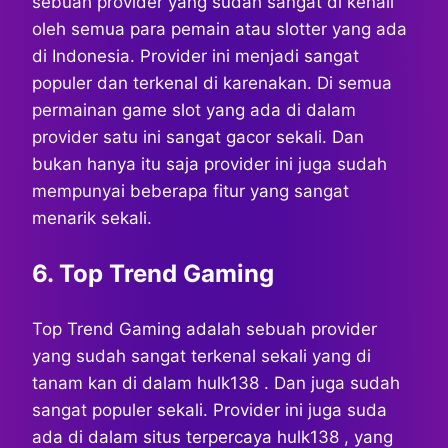
sebuah provider yang sudah sangat di kenali
oleh semua para pemain atau slotter yang ada
di Indonesia. Provider ini menjadi sangat
populer dan terkenal di karenakan. Di semua
permainan game slot yang ada di dalam
provider satu ini sangat gacor sekali. Dan
bukan hanya itu saja provider ini juga sudah
mempunyai beberapa fitur yang sangat
menarik sekali.
6. Top Trend Gaming
Top Trend Gaming adalah sebuah provider
yang sudah sangat terkenal sekali yang di
tanam kan di dalam hulk138 . Dan juga sudah
sangat populer sekali. Provider ini juga suda
ada di dalam situs terpercaya hulk138 , yang