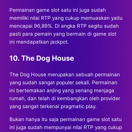
Permainan game slot satu ini juga sudah
memiliki nilai RTP yang cukup memuaskan yaitu
mencapai 96,89%. Di angka RTP segitu sudah
pasti para pemain yang bermain di game slot
ini mendapatkan jackpot.
10. The Dog House
The Dog House merupakan sebuah permainan
yang sudah sangat populer sekali. Permainan
ini bertemakan anjing yang senang menjaga
rumah, dan telah di kembangkan oleh provider
yang sangat terkenal pragmatic play.
Bukan hanya itu saja permainan game slot satu
ini juga sudah mempunyai nilai RTP yang cukup