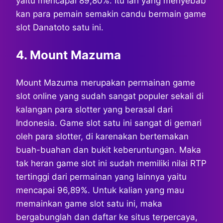
yaitu mencapai 89,80%. Itu lah yang menyebab
kan para pemain semakin candu bermain game
slot Danatoto satu ini.
4. Mount Mazuma
Mount Mazuma merupakan permainan game
slot online yang sudah sangat populer sekali di
kalangan para slotter yang berasal dari
Indonesia. Game slot satu ini sangat di gemari
oleh para slotter, di karenakan bertemakan
buah-buahan dan bukit keberuntungan. Maka
tak heran game slot ini sudah memiliki nilai RTP
tertinggi dari permainan yang lainnya yaitu
mencapai 96,89%. Untuk kalian yang mau
memainkan game slot satu ini, maka
bergabunglah dan daftar ke situs terpercaya,