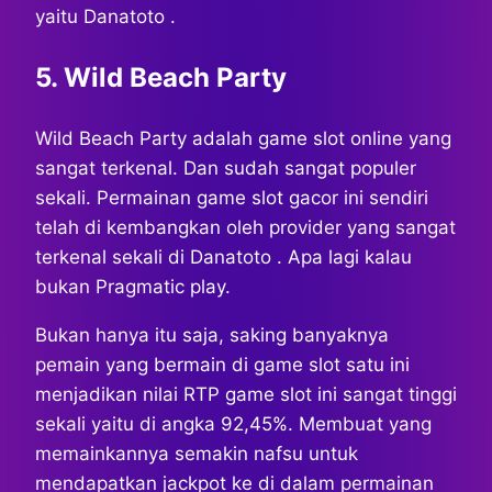
yaitu Danatoto .
5. Wild Beach Party
Wild Beach Party adalah game slot online yang
sangat terkenal. Dan sudah sangat populer
sekali. Permainan game slot gacor ini sendiri
telah di kembangkan oleh provider yang sangat
terkenal sekali di Danatoto . Apa lagi kalau
bukan Pragmatic play.
Bukan hanya itu saja, saking banyaknya
pemain yang bermain di game slot satu ini
menjadikan nilai RTP game slot ini sangat tinggi
sekali yaitu di angka 92,45%. Membuat yang
memainkannya semakin nafsu untuk
mendapatkan jackpot ke di dalam permainan