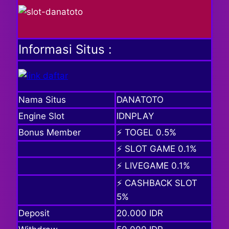
Informasi Situs :
Nama Situs
DANATOTO
Engine Slot
IDNPLAY
Bonus Member
⚡️ TOGEL 0.5%
⚡️ SLOT GAME 0.1%
⚡️ LIVEGAME 0.1%
⚡️ CASHBACK SLOT
5%
Deposit
20.000 IDR