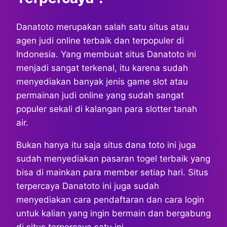
Danatoto merupakan salah satu situs atau
agen judi online terbaik dan terpopuler di
Indonesia. Yang membuat situs Danatoto ini
menjadi sangat terkenal, itu karena sudah
menyediakan banyak jenis game slot atau
permainan judi online yang sudah sangat
populer sekali di kalangan para slotter tanah
air.
Bukan hanya itu saja situs dana toto ini juga
sudah menyediakan pasaran togel terbaik yang
bisa di mainkan para member setiap hari. Situs
terpercaya Danatoto ini juga sudah
menyediakan cara pendaftaran dan cara login
untuk kalian yang ingin bermain dan bergabung