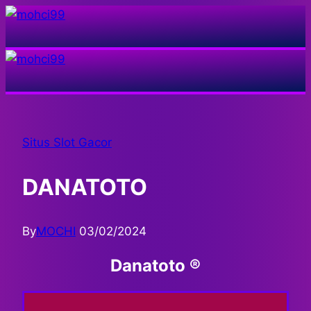
Skip
to
content
Situs Slot Gacor
DANATOTO
By
MOCHI
03/02/2024
Danatoto ®