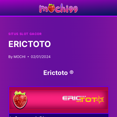
Skip
to
content
SITUS SLOT GACOR
ERICTOTO
By
MOCHI
02/01/2024
Erictoto ®