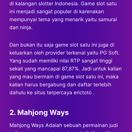
di kalangan slotter Indonesia. Game slot satu
ini menjadi sangat populer di karenakan
mempunyai tema yang menarik yaitu samurai
dan ninja.
Dan bukan itu saja game slot satu ini juga di
keluarkan oleh provider terkenal yaitu PG Soft.
Yang sudah memiliki nilai RTP sangat tinggi
sekali yang mancapai 87,87%. Jadi untuk kalian
yang mau bermain di game slot satu ini, maka
kalian harus bergabung dan daftar terlebih
dahulu ke situs terpercaya erictoto .
2. Mahjong Ways
Mahjong Ways Adalah sebuah permainan judi