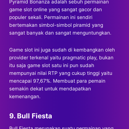
Pyramid Bonanza adalah sebuh permainan
game slot online yang sangat gacor dan
populer sekali. Permainan ini sendiri
bertemakan simbol-simbol piramid yang
sangat banyak dan sangat menguntungkan.
Game slot ini juga sudah di kembangkan oleh
provider terkenal yaitu pragmatic play, bukan
itu saja game slot satu ini pun sudah
mempunyai nilai RTP yang cukup tinggi yaitu
mencapai 97,67%. Membuat para pemain
semakin dekat untuk mendapatkan
kemenangan.
9. Bull Fiesta
Bull Fiesta merupakan suatu permainan yang