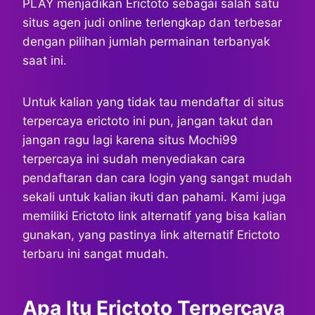
PLAY menjadikan Erictoto sebagai salah satu
situs agen judi online terlengkap dan terbesar
dengan pilihan jumlah permainan terbanyak
saat ini.
Untuk kalian yang tidak tau mendaftar di situs
terpercaya erictoto ini pun, jangan takut dan
jangan ragu lagi karena situs Mochi99
terpercaya ini sudah menyediakan cara
pendaftaran dan cara login yang sangat mudah
sekali untuk kalian ikuti dan pahami. Kami juga
memiliki Erictoto link alternatif yang bisa kalian
gunakan, yang pastinya link alternatif Erictoto
terbaru ini sangat mudah.
Apa Itu Erictoto Terpercaya