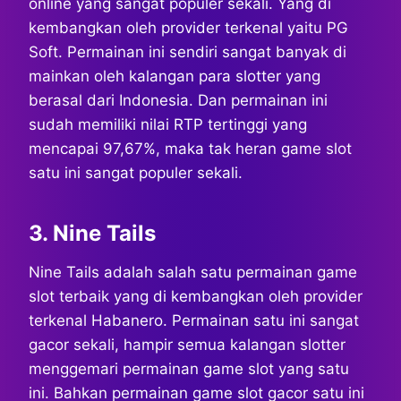
online yang sangat populer sekali. Yang di
kembangkan oleh provider terkenal yaitu PG
Soft. Permainan ini sendiri sangat banyak di
mainkan oleh kalangan para slotter yang
berasal dari Indonesia. Dan permainan ini
sudah memiliki nilai RTP tertinggi yang
mencapai 97,67%, maka tak heran game slot
satu ini sangat populer sekali.
3. Nine Tails
Nine Tails adalah salah satu permainan game
slot terbaik yang di kembangkan oleh provider
terkenal Habanero. Permainan satu ini sangat
gacor sekali, hampir semua kalangan slotter
menggemari permainan game slot yang satu
ini. Bahkan permainan game slot gacor satu ini