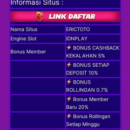
Informasi Situs :
Nama Situs
ERICTOTO
Engine Slot
IDNPLAY
BONUS CASHBACK
Bonus Member
KEKALAHAN 5%
BONUS SETIAP
DEPOSIT 10%
BONUS
ROLLINGAN 0.7%
Bonus Member
Baru 20%
Bonus Rollingan
Setiap Minggu