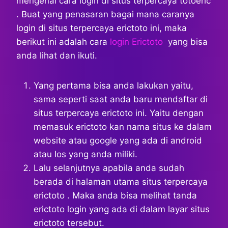
mengenai cara login di situs terpercaya totoeric
. Buat yang penasaran bagai mana caranya
login di situs terpercaya erictoto ini, maka
berikut ini adalah cara
login Erictoto
yang bisa
anda lihat dan ikuti.
Yang pertama bisa anda lakukan yaitu,
sama seperti saat anda baru mendaftar di
situs terpercaya erictoto ini. Yaitu dengan
memasuk erictoto kan nama situs ke dalam
website atau google yang ada di android
atau Ios yang anda miliki.
Lalu selanjutnya apabila anda sudah
berada di halaman utama situs terpercaya
erictoto . Maka anda bisa melihat tanda
erictoto login yang ada di dalam layar situs
erictoto tersebut.