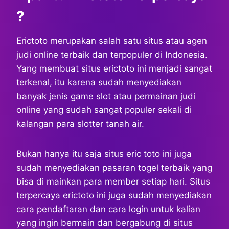
?
Erictoto merupakan salah satu situs atau agen
judi online terbaik dan terpopuler di Indonesia.
Yang membuat situs erictoto ini menjadi sangat
terkenal, itu karena sudah menyediakan
banyak jenis game slot atau permainan judi
online yang sudah sangat populer sekali di
kalangan para slotter tanah air.
Bukan hanya itu saja situs eric toto ini juga
sudah menyediakan pasaran togel terbaik yang
bisa di mainkan para member setiap hari. Situs
terpercaya erictoto ini juga sudah menyediakan
cara pendaftaran dan cara login untuk kalian
yang ingin bermain dan bergabung di situs