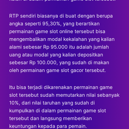
RTP sendiri biasanya di buat dengan berupa
angka seperti 95,30%, yang berartikan
permainan game slot online tersebut bisa
mengembalikan modal kekalahan yang kalian
alami sebesar Rp 95.000 itu adalah jumlah
uang atau modal yang kalian depositkan
sebesar Rp 100.000, yang sudah di makan
oleh permainan game slot gacor tersebut.
Itu bisa terjadi dikarenakan permainan game
slot tersebut sudah memutarkan nilai sebanyak
10%, dari nilai taruhan yang sudah di
kumpulkan di dalam permainan game slot
tersebut dan langsung memberikan
keuntungan kepada para pemain.