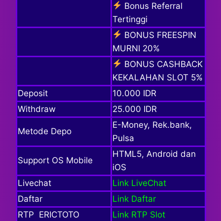
Bonus Referral
Tertinggi
BONUS FREESPIN
MURNI 20%
BONUS CASHBACK
KEKALAHAN SLOT 5%
Deposit
10.000 IDR
Withdraw
25.000 IDR
E-Money, Rek.bank,
Metode Depo
Pulsa
HTML5, Android dan
Support OS Mobile
iOS
Livechat
Link LiveChat
Daftar
Link Daftar
RTP ERICTOTO
Link RTP Slot