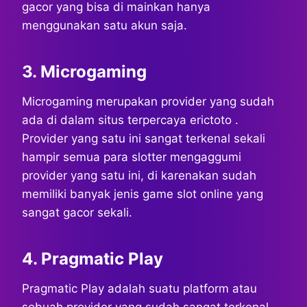
gacor yang bisa di mainkan hanya
menggunakan satu akun saja.
3. Microgaming
Microgaming merupakan provider yang sudah
ada di dalam situs terpercaya erictoto .
Provider yang satu ini sangat terkenal sekali
hampir semua para slotter mengaggumi
provider yang satu ini, di karenakan sudah
memiliki banyak jenis game slot online yang
sangat gacor sekali.
4. Pragmatic Play
Pragmatic Play adalah suatu platform atau
sebuah provider yang sudah sangat terkenal.