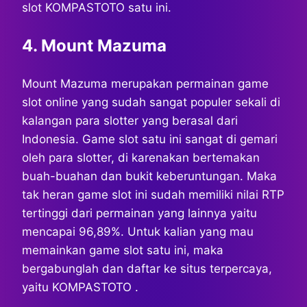
slot KOMPASTOTO satu ini.
4. Mount Mazuma
Mount Mazuma merupakan permainan game
slot online yang sudah sangat populer sekali di
kalangan para slotter yang berasal dari
Indonesia. Game slot satu ini sangat di gemari
oleh para slotter, di karenakan bertemakan
buah-buahan dan bukit keberuntungan. Maka
tak heran game slot ini sudah memiliki nilai RTP
tertinggi dari permainan yang lainnya yaitu
mencapai 96,89%. Untuk kalian yang mau
memainkan game slot satu ini, maka
bergabunglah dan daftar ke situs terpercaya,
yaitu KOMPASTOTO .