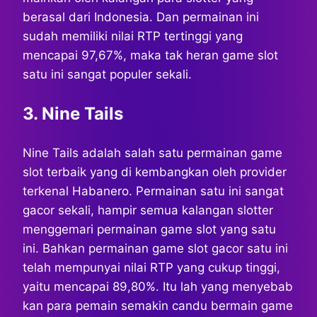
berasal dari Indonesia. Dan permainan ini
sudah memiliki nilai RTP tertinggi yang
mencapai 97,67%, maka tak heran game slot
satu ini sangat populer sekali.
3. Nine Tails
Nine Tails adalah salah satu permainan game
slot terbaik yang di kembangkan oleh provider
terkenal Habanero. Permainan satu ini sangat
gacor sekali, hampir semua kalangan slotter
menggemari permainan game slot yang satu
ini. Bahkan permainan game slot gacor satu ini
telah mempunyai nilai RTP yang cukup tinggi,
yaitu mencapai 89,80%. Itu lah yang menyebab
kan para pemain semakin candu bermain game