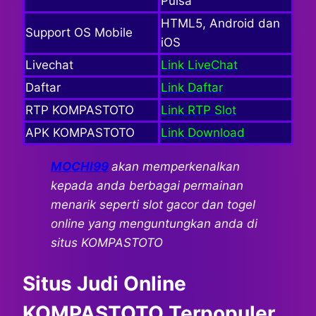
Pulsa
HTML5, Android dan
Support OS Mobile
iOS
Livechat
Link LiveChat
Daftar
Link Daftar
RTP KOMPASTOTO
Link RTP Slot
APK KOMPASTOTO
Link Download
MOCHI99
akan memperkenalkan
kepada anda berbagai permainan
menarik seperti slot gacor dan togel
online yang menguntungkan anda di
situs KOMPASTOTO
Situs Judi Online
KOMPASTOTO Terpopuler