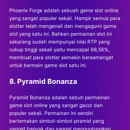
Phoenix Forge adalah sebuah game slot online
yang sangat populer sekali. Hampir semua para
slotter telah mengenali dan mengagumi game
slot yang satu ini. Bahkan permainan slot ini
sekarang sudah mempunyai nilai RTP yang
cukup tinggi sekali yaitu mencapai 98,56%,
membuat para slotter semakin bersemangat
untuk bermain game slot satu ini.
8. Pyramid Bonanza
Pyramid Bonanza adalah sebuh permainan
game slot online yang sangat gacor dan
populer sekali. Permainan ini sendiri
bertemakan simbol-simbol piramid yang
sangat banyak dan sangat menguntungkan.