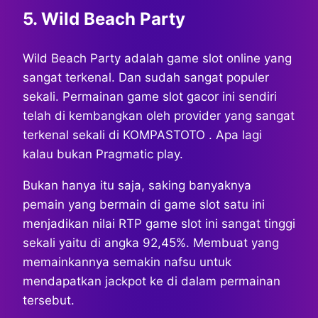
5. Wild Beach Party
Wild Beach Party adalah game slot online yang
sangat terkenal. Dan sudah sangat populer
sekali. Permainan game slot gacor ini sendiri
telah di kembangkan oleh provider yang sangat
terkenal sekali di KOMPASTOTO . Apa lagi
kalau bukan Pragmatic play.
Bukan hanya itu saja, saking banyaknya
pemain yang bermain di game slot satu ini
menjadikan nilai RTP game slot ini sangat tinggi
sekali yaitu di angka 92,45%. Membuat yang
memainkannya semakin nafsu untuk
mendapatkan jackpot ke di dalam permainan
tersebut.