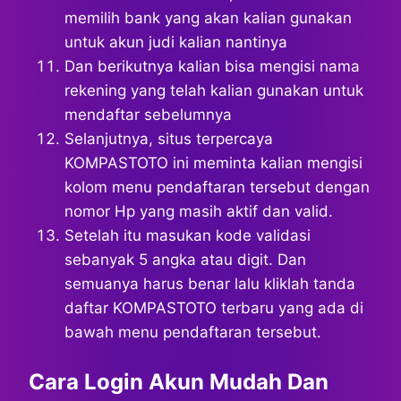
memilih bank yang akan kalian gunakan
untuk akun judi kalian nantinya
Dan berikutnya kalian bisa mengisi nama
rekening yang telah kalian gunakan untuk
mendaftar sebelumnya
Selanjutnya, situs terpercaya
KOMPASTOTO ini meminta kalian mengisi
kolom menu pendaftaran tersebut dengan
nomor Hp yang masih aktif dan valid.
Setelah itu masukan kode validasi
sebanyak 5 angka atau digit. Dan
semuanya harus benar lalu kliklah tanda
daftar KOMPASTOTO terbaru yang ada di
bawah menu pendaftaran tersebut.
Cara Login Akun Mudah Dan