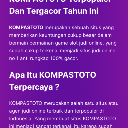
Dan Tergacor Tahun Ini
KOMPASTOTO
merupakan sebuah situs yang
memberikan keuntungan cukup besar dalam
bermain permainan game slot judi online, yang
sudah cukup terkenal menjadi situs judi online
no 1 anti rungkad 100% gacor.
Apa Itu KOMPASTOTO
Terpercaya ?
KOMPASTOTO merupakan salah satu situs atau
agen judi online terbaik dan terpopuler di
Indonesia. Yang membuat situs KOMPASTOTO
ini menjadi sangat terkenal, itu karena sudah