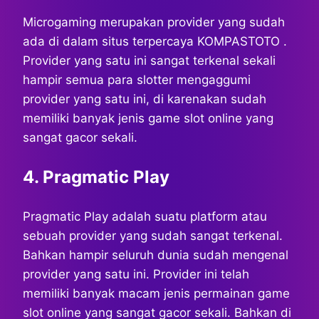
Microgaming merupakan provider yang sudah
ada di dalam situs terpercaya KOMPASTOTO .
Provider yang satu ini sangat terkenal sekali
hampir semua para slotter mengaggumi
provider yang satu ini, di karenakan sudah
memiliki banyak jenis game slot online yang
sangat gacor sekali.
4. Pragmatic Play
Pragmatic Play adalah suatu platform atau
sebuah provider yang sudah sangat terkenal.
Bahkan hampir seluruh dunia sudah mengenal
provider yang satu ini. Provider ini telah
memiliki banyak macam jenis permainan game
slot online yang sangat gacor sekali. Bahkan di