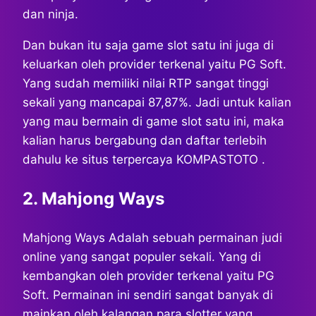
dan ninja.
Dan bukan itu saja game slot satu ini juga di
keluarkan oleh provider terkenal yaitu PG Soft.
Yang sudah memiliki nilai RTP sangat tinggi
sekali yang mancapai 87,87%. Jadi untuk kalian
yang mau bermain di game slot satu ini, maka
kalian harus bergabung dan daftar terlebih
dahulu ke situs terpercaya KOMPASTOTO .
2. Mahjong Ways
Mahjong Ways Adalah sebuah permainan judi
online yang sangat populer sekali. Yang di
kembangkan oleh provider terkenal yaitu PG
Soft. Permainan ini sendiri sangat banyak di
mainkan oleh kalangan para slotter yang