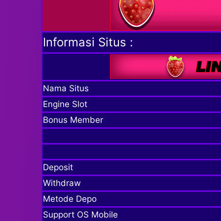
Informasi Situs :
Nama Situs
Engine Slot
Bonus Member
Deposit
Withdraw
Metode Depo
Support OS Mobile