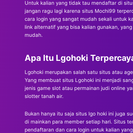
Untuk kalian yang tidak tau mendaftar di situ
jangan ragu lagi karena situs Mochi99 terpe
cara login yang sangat mudah sekali untuk ka
link alternatif yang bisa kalian gunakan, yang 
mudah.
Apa Itu Lgohoki Terpercay
Lgohoki merupakan salah satu situs atau agen 
Yang membuat situs Lgohoki ini menjadi san
jenis game slot atau permainan judi online y
slotter tanah air.
Bukan hanya itu saja situs lgo hoki ini juga
di mainkan para member setiap hari. Situs t
pendaftaran dan cara login untuk kalian yang