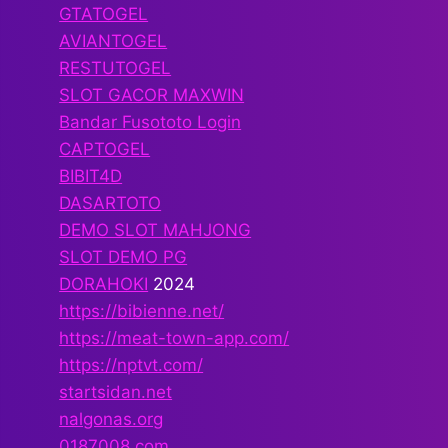
GTATOGEL
AVIANTOGEL
RESTUTOGEL
SLOT GACOR MAXWIN
Bandar Fusototo Login
CAPTOGEL
BIBIT4D
DASARTOTO
DEMO SLOT MAHJONG
SLOT DEMO PG
DORAHOKI
2024
https://bibienne.net/
https://meat-town-app.com/
https://nptvt.com/
startsidan.net
nalgonas.org
0187008.com