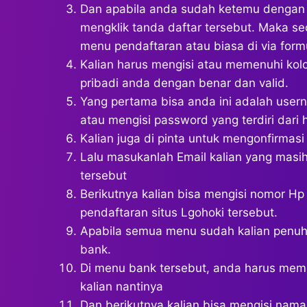
Dan apabila anda sudah ketemu dengan t
mengklik tanda daftar tersebut. Maka se
menu pendaftaran atau biasa di via formu
Kalian harus mengisi atau memenuhi kol
pribadi anda dengan benar dan valid.
Yang pertama bisa anda ini adalah use
atau mengisi password yang terdiri dari 
Kalian juga di pinta untuk mengonfirmas
Lalu masukanlah Email kalian yang masih 
tersebut
Berikutnya kalian bisa mengisi nomor Hp
pendaftaran situs Lgohoki tersebut.
Apabila semua menu sudah kalian penuhi
bank.
Di menu bank tersebut, anda harus memi
kalian nantinya
Dan berikutnya kalian bisa mengisi nama