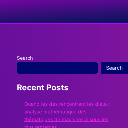
Search
Search
Recent Posts
Quand les dés rencontrent les dieux :
analyse mathématique des
thématiques de machines à sous les
plus rentables