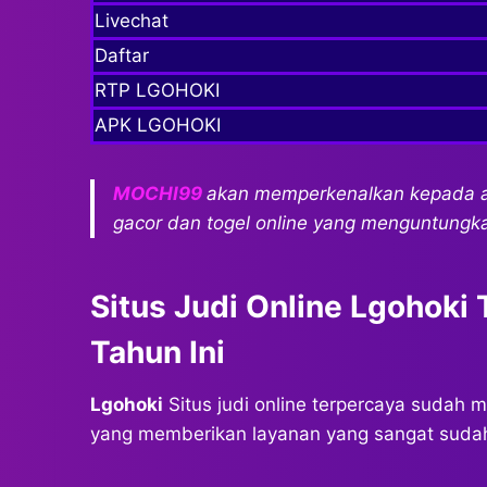
Livechat
Daftar
RTP LGOHOKI
APK LGOHOKI
MOCHI99
akan memperkenalkan kepada an
gacor dan togel online yang menguntungk
Situs Judi Online Lgohoki
Tahun Ini
Lgohoki
Situs judi online terpercaya sudah me
yang memberikan layanan yang sangat sudah 