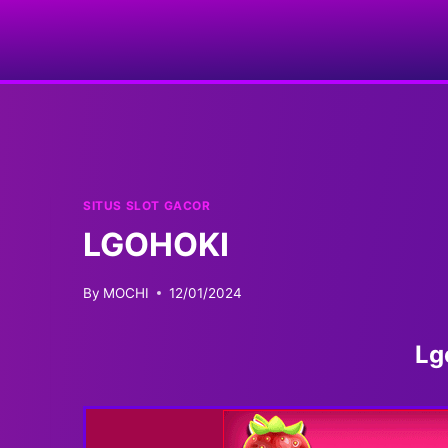
Skip
to
content
SITUS SLOT GACOR
LGOHOKI
By
MOCHI
12/01/2024
Lg