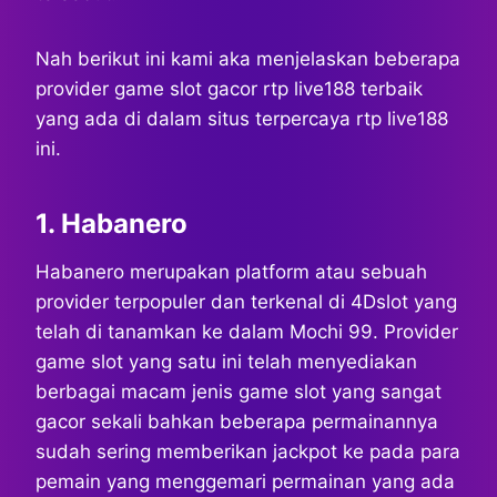
Nah berikut ini kami aka menjelaskan beberapa
provider game slot gacor rtp live188 terbaik
yang ada di dalam situs terpercaya rtp live188
ini.
1. Habanero
Habanero merupakan platform atau sebuah
provider terpopuler dan terkenal di 4Dslot yang
telah di tanamkan ke dalam Mochi 99. Provider
game slot yang satu ini telah menyediakan
berbagai macam jenis game slot yang sangat
gacor sekali bahkan beberapa permainannya
sudah sering memberikan jackpot ke pada para
pemain yang menggemari permainan yang ada