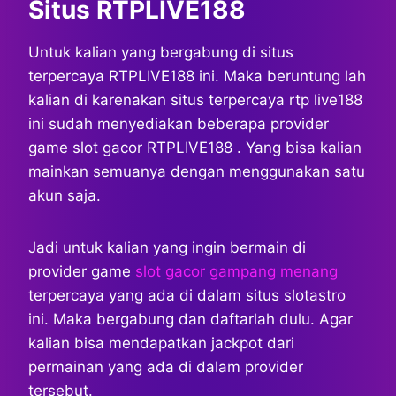
Situs RTPLIVE188
Untuk kalian yang bergabung di situs
terpercaya RTPLIVE188 ini. Maka beruntung lah
kalian di karenakan situs terpercaya rtp live188
ini sudah menyediakan beberapa provider
game slot gacor RTPLIVE188 . Yang bisa kalian
mainkan semuanya dengan menggunakan satu
akun saja.
Jadi untuk kalian yang ingin bermain di
provider game
slot gacor gampang menang
terpercaya yang ada di dalam situs slotastro
ini. Maka bergabung dan daftarlah dulu. Agar
kalian bisa mendapatkan jackpot dari
permainan yang ada di dalam provider
tersebut.