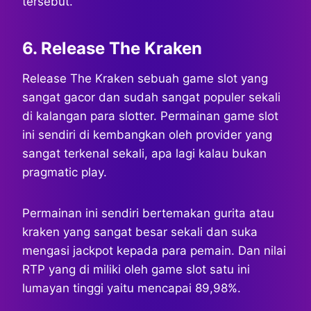
tersebut.
6. Release The Kraken
Release The Kraken sebuah game slot yang
sangat gacor dan sudah sangat populer sekali
di kalangan para slotter. Permainan game slot
ini sendiri di kembangkan oleh provider yang
sangat terkenal sekali, apa lagi kalau bukan
pragmatic play.
Permainan ini sendiri bertemakan gurita atau
kraken yang sangat besar sekali dan suka
mengasi jackpot kepada para pemain. Dan nilai
RTP yang di miliki oleh game slot satu ini
lumayan tinggi yaitu mencapai 89,98%.