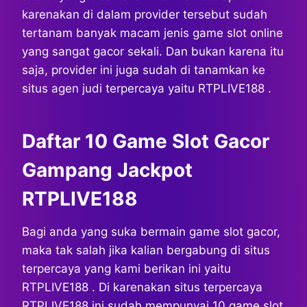
karenakan di dalam provider tersebut sudah
tertanam banyak macam jenis game slot online
yang sangat gacor sekali. Dan bukan karena itu
saja, provider ini juga sudah di tanamkan ke
situs agen judi terpercaya yaitu RTPLIVE188 .
Daftar 10 Game Slot Gacor
Gampang Jackpot
RTPLIVE188
Bagi anda yang suka bermain game slot gacor,
maka tak salah jika kalian bergabung di situs
terpercaya yang kami berikan ini yaitu
RTPLIVE188 . Di karenakan situs terpercaya
RTPLIVE188 ini sudah mempunyai 10 game slot