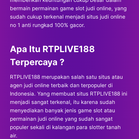
bermain permainan game slot judi online, yang
sudah cukup terkenal menjadi situs judi online
no 1 anti rungkad 100% gacor.
Apa Itu RTPLIVE188
Terpercaya ?
RTPLIVE188 merupakan salah satu situs atau
agen judi online terbaik dan terpopuler di
Indonesia. Yang membuat situs RTPLIVE188 ini
menjadi sangat terkenal, itu karena sudah
menyediakan banyak jenis game slot atau
permainan judi online yang sudah sangat
populer sekali di kalangan para slotter tanah
air.