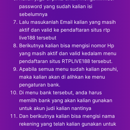
password yang sudah kalian isi
sebelumnya
Lalu masukanlah Email kalian yang masih
aktif dan valid ke pendaftaran situs rtp
live188 tersebut
Berikutnya kalian bisa mengisi nomor Hp
yang masih aktif dan valid kedalam menu
pendaftaran situs RTPLIVE188 tersebut.
Apabila semua menu sudah kalian penuhi,
maka kalian akan di alihkan ke menu
pengaturan bank.
Di menu bank tersebut, anda harus
memilih bank yang akan kalian gunakan
untuk akun judi kalian nantinya
Dan berikutnya kalian bisa mengisi nama
rekening yang telah kalian gunakan untuk