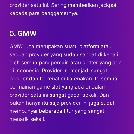
provider satu ini. Sering memberikan jackpot
kepada para penggemarnya.
5. GMW
GMW juga merupakan suatu platform atau
sebuah provider yang sudah sangat di kenali
oleh semua para pemain atau slotter yang ada
di Indonesia. Provider ini menjadi sangat
populer dan terkenal di karenakan. Di semua
permainan game slot yang ada di dalam
provider satu ini sangat gacor sekali. Dan
bukan hanya itu saja provider ini juga sudah
mempunyai beberapa fitur yang sangat
menarik sekali.