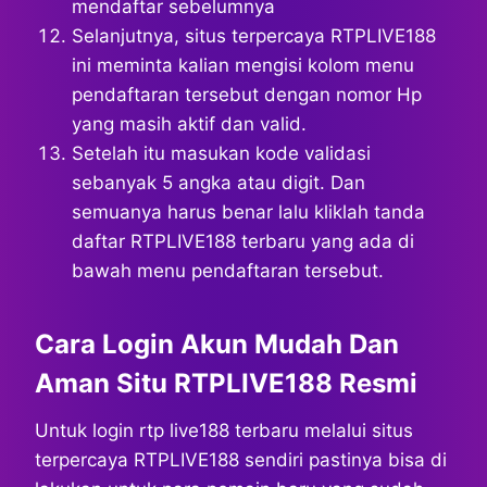
mendaftar sebelumnya
Selanjutnya, situs terpercaya RTPLIVE188
ini meminta kalian mengisi kolom menu
pendaftaran tersebut dengan nomor Hp
yang masih aktif dan valid.
Setelah itu masukan kode validasi
sebanyak 5 angka atau digit. Dan
semuanya harus benar lalu kliklah tanda
daftar RTPLIVE188 terbaru yang ada di
bawah menu pendaftaran tersebut.
Cara Login Akun Mudah Dan
Aman Situ RTPLIVE188 Resmi
Untuk login rtp live188 terbaru melalui situs
terpercaya RTPLIVE188 sendiri pastinya bisa di