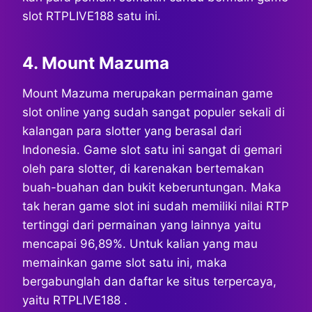
slot RTPLIVE188 satu ini.
4. Mount Mazuma
Mount Mazuma merupakan permainan game
slot online yang sudah sangat populer sekali di
kalangan para slotter yang berasal dari
Indonesia. Game slot satu ini sangat di gemari
oleh para slotter, di karenakan bertemakan
buah-buahan dan bukit keberuntungan. Maka
tak heran game slot ini sudah memiliki nilai RTP
tertinggi dari permainan yang lainnya yaitu
mencapai 96,89%. Untuk kalian yang mau
memainkan game slot satu ini, maka
bergabunglah dan daftar ke situs terpercaya,
yaitu RTPLIVE188 .