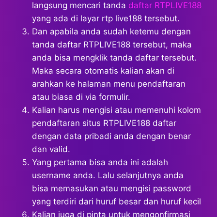
langsung mencari tanda
daftar RTPLIVE188
yang ada di layar rtp live188 tersebut.
Dan apabila anda sudah ketemu dengan
tanda daftar RTPLIVE188 tersebut, maka
anda bisa mengklik tanda daftar tersebut.
Maka secara otomatis kalian akan di
arahkan ke halaman menu pendaftaran
atau biasa di via formulir.
Kalian harus mengisi atau memenuhi kolom
pendaftaran situs RTPLIVE188 daftar
dengan data pribadi anda dengan benar
dan valid.
Yang pertama bisa anda ini adalah
username anda. Lalu selanjutnya anda
bisa memasukan atau mengisi password
yang terdiri dari huruf besar dan huruf kecil
Kalian juga di pinta untuk mengonfirmasi