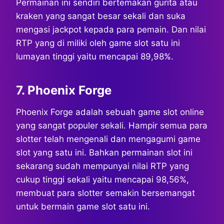
Permainan ini sendiri bertemakan gurita atau
kraken yang sangat besar sekali dan suka
mengasi jackpot kepada para pemain. Dan nilai
RTP yang di miliki oleh game slot satu ini
lumayan tinggi yaitu mencapai 89,98%.
7. Phoenix Forge
Phoenix Forge adalah sebuah game slot online
yang sangat populer sekali. Hampir semua para
slotter telah mengenali dan mengagumi game
slot yang satu ini. Bahkan permainan slot ini
sekarang sudah mempunyai nilai RTP yang
cukup tinggi sekali yaitu mencapai 98,56%,
membuat para slotter semakin bersemangat
untuk bermain game slot satu ini.