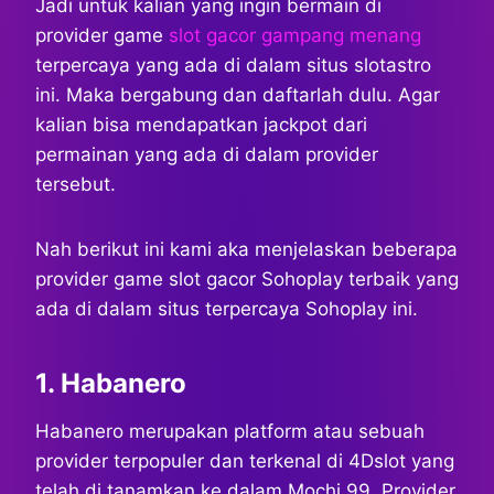
Jadi untuk kalian yang ingin bermain di
provider game
slot gacor gampang menang
terpercaya yang ada di dalam situs slotastro
ini. Maka bergabung dan daftarlah dulu. Agar
kalian bisa mendapatkan jackpot dari
permainan yang ada di dalam provider
tersebut.
Nah berikut ini kami aka menjelaskan beberapa
provider game slot gacor Sohoplay terbaik yang
ada di dalam situs terpercaya Sohoplay ini.
1. Habanero
Habanero merupakan platform atau sebuah
provider terpopuler dan terkenal di 4Dslot yang
telah di tanamkan ke dalam Mochi 99. Provider