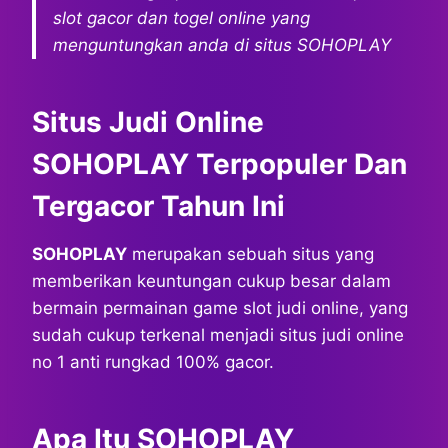
slot gacor dan togel online yang
menguntungkan anda di situs SOHOPLAY
Situs Judi Online
SOHOPLAY Terpopuler Dan
Tergacor Tahun Ini
SOHOPLAY
merupakan sebuah situs yang
memberikan keuntungan cukup besar dalam
bermain permainan game slot judi online, yang
sudah cukup terkenal menjadi situs judi online
no 1 anti rungkad 100% gacor.
Apa Itu SOHOPLAY