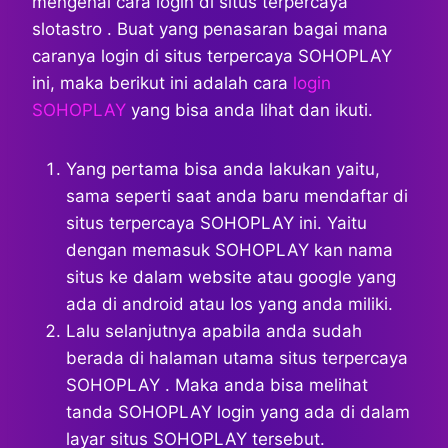
mengenai cara login di situs terpercaya
slotastro . Buat yang penasaran bagai mana
caranya login di situs terpercaya SOHOPLAY
ini, maka berikut ini adalah cara
login
SOHOPLAY
yang bisa anda lihat dan ikuti.
Yang pertama bisa anda lakukan yaitu,
sama seperti saat anda baru mendaftar di
situs terpercaya SOHOPLAY ini. Yaitu
dengan memasuk SOHOPLAY kan nama
situs ke dalam website atau google yang
ada di android atau Ios yang anda miliki.
Lalu selanjutnya apabila anda sudah
berada di halaman utama situs terpercaya
SOHOPLAY . Maka anda bisa melihat
tanda SOHOPLAY login yang ada di dalam
layar situs SOHOPLAY tersebut.