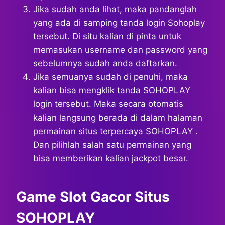
Jika sudah anda lihat, maka pandanglah
yang ada di samping tanda login Sohoplay
tersebut. Di situ kalian di pinta untuk
memasukan username dan password yang
sebelumnya sudah anda daftarkan.
Jika semuanya sudah di penuhi, maka
kalian bisa mengklik tanda SOHOPLAY
login tersebut. Maka secara otomatis
kalian langsung berada di dalam halaman
permainan situs terpercaya SOHOPLAY .
Dan pilihlah salah satu permainan yang
bisa memberikan kalian jackpot besar.
Game Slot Gacor Situs
SOHOPLAY