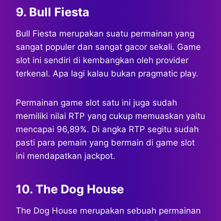
9. Bull Fiesta
Bull Fiesta merupakan suatu permainan yang
sangat populer dan sangat gacor sekali. Game
slot ini sendiri di kembangkan oleh provider
terkenal. Apa lagi kalau bukan pragmatic play.
Permainan game slot satu ini juga sudah
memiliki nilai RTP yang cukup memuaskan yaitu
mencapai 96,89%. Di angka RTP segitu sudah
pasti para pemain yang bermain di game slot
ini mendapatkan jackpot.
10. The Dog House
The Dog House merupakan sebuah permainan