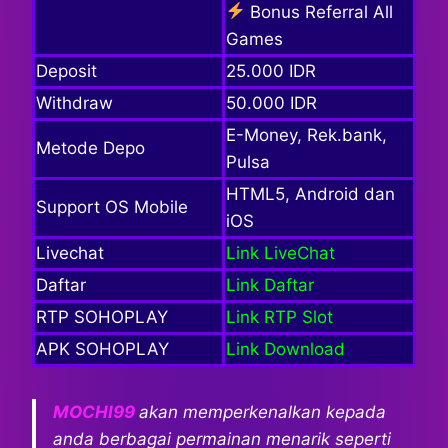
Bonus Referral All
Games
Deposit
25.000 IDR
Withdraw
50.000 IDR
E-Money, Rek.bank,
Metode Depo
Pulsa
HTML5, Android dan
Support OS Mobile
iOS
Livechat
Link LiveChat
Daftar
Link Daftar
RTP SOHOPLAY
Link RTP Slot
APK SOHOPLAY
Link Download
MOCHI99
akan memperkenalkan kepada
anda berbagai permainan menarik seperti