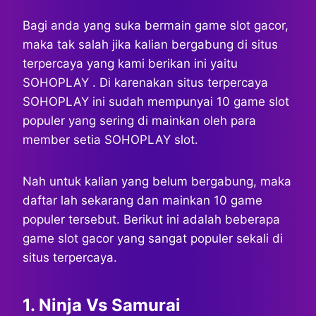
Bagi anda yang suka bermain game slot gacor,
maka tak salah jika kalian bergabung di situs
terpercaya yang kami berikan ini yaitu
SOHOPLAY . Di karenakan situs terpercaya
SOHOPLAY ini sudah mempunyai 10 game slot
populer yang sering di mainkan oleh para
member setia SOHOPLAY slot.
Nah untuk kalian yang belum bergabung, maka
daftar lah sekarang dan mainkan 10 game
populer tersebut. Berikut ini adalah beberapa
game slot gacor yang sangat populer sekali di
situs terpercaya.
1. Ninja Vs Samurai