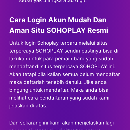
sebanyak 5 angka atau digit.
Cara Login Akun Mudah Dan
Aman Situ SOHOPLAY Resmi
Untuk login Sohoplay terbaru melalui situs
terpercaya SOHOPLAY sendiri pastinya bisa di
lakukan untuk para pemain baru yang sudah
mendaftar di situs terpercaya SOHOPLAY ini.
Akan tetapi bila kalian semua belum mendaftar
maka daftarlah terlebih dahulu. Jika anda
bingung untuk mendaftar. Maka anda bisa
melihat cara pendaftaran yang sudah kami
jelaskan di atas.
Dan sekarang ini kami akan menjelaskan lagi