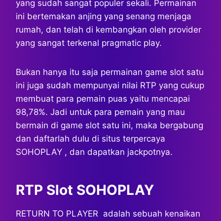
yang sudah sangat populer sekali. Permainan
ini bertemakan anjing yang senang menjaga
rumah, dan telah di kembangkan oleh provider
yang sangat terkenal pragmatic play.
Bukan hanya itu saja permainan game slot satu
ini juga sudah mempunyai nilai RTP yang cukup
membuat para pemain puas yaitu mencapai
98,78%. Jadi untuk para pemain yang mau
bermain di game slot satu ini, maka bergabung
dan daftarlah dulu di situs terpercaya
SOHOPLAY , dan dapatkan jackpotnya.
RTP Slot SOHOPLAY
RETURN TO PLAYER adalah sebuah kenaikan