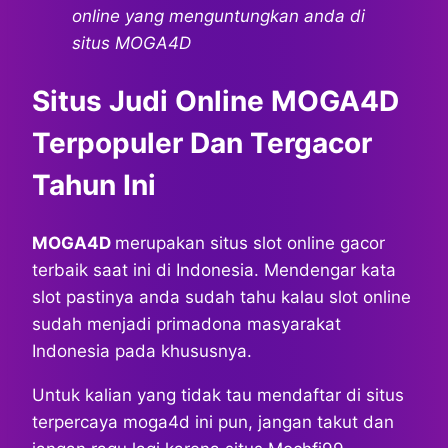
online yang menguntungkan anda di
situs MOGA4D
Situs Judi Online MOGA4D
Terpopuler Dan Tergacor
Tahun Ini
MOGA4D
merupakan situs slot online gacor
terbaik saat ini di Indonesia. Mendengar kata
slot pastinya anda sudah tahu kalau slot online
sudah menjadi primadona masyarakat
Indonesia pada khususnya.
Untuk kalian yang tidak tau mendaftar di situs
terpercaya moga4d ini pun, jangan takut dan