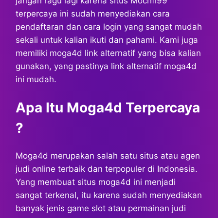
jangan ragu lagi karena situs Mochfi99
terpercaya ini sudah menyediakan cara
pendaftaran dan cara login yang sangat mudah
sekali untuk kalian ikuti dan pahami. Kami juga
memiliki moga4d link alternatif yang bisa kalian
gunakan, yang pastinya link alternatif moga4d
ini mudah.
Apa Itu Moga4d Terpercaya
?
Moga4d merupakan salah satu situs atau agen
judi online terbaik dan terpopuler di Indonesia.
Yang membuat situs moga4d ini menjadi
sangat terkenal, itu karena sudah menyediakan
banyak jenis game slot atau permainan judi