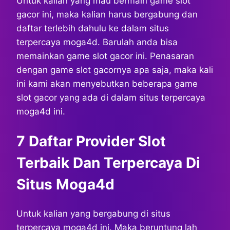
Untuk kalian yang mau bermain game slot
gacor ini, maka kalian harus bergabung dan
daftar terlebih dahulu ke dalam situs
terpercaya moga4d. Barulah anda bisa
memainkan game slot gacor ini. Penasaran
dengan game slot gacornya apa saja, maka kali
ini kami akan menyebutkan beberapa game
slot gacor yang ada di dalam situs terpercaya
moga4d ini.
7 Daftar Provider Slot
Terbaik Dan Terpercaya Di
Situs Moga4d
Untuk kalian yang bergabung di situs
terpercaya moga4d ini. Maka beruntung lah