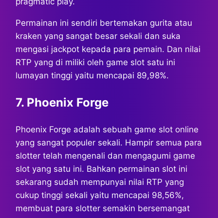
pragmatic play.
Permainan ini sendiri bertemakan gurita atau
kraken yang sangat besar sekali dan suka
mengasi jackpot kepada para pemain. Dan nilai
RTP yang di miliki oleh game slot satu ini
lumayan tinggi yaitu mencapai 89,98%.
7. Phoenix Forge
Phoenix Forge adalah sebuah game slot online
yang sangat populer sekali. Hampir semua para
slotter telah mengenali dan mengagumi game
slot yang satu ini. Bahkan permainan slot ini
sekarang sudah mempunyai nilai RTP yang
cukup tinggi sekali yaitu mencapai 98,56%,
membuat para slotter semakin bersemangat