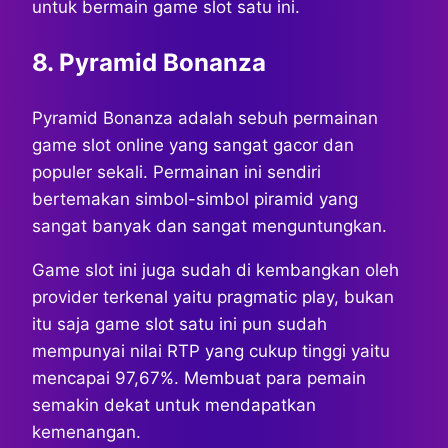
untuk bermain game slot satu ini.
8. Pyramid Bonanza
Pyramid Bonanza adalah sebuh permainan
game slot online yang sangat gacor dan
populer sekali. Permainan ini sendiri
bertemakan simbol-simbol piramid yang
sangat banyak dan sangat menguntungkan.
Game slot ini juga sudah di kembangkan oleh
provider terkenal yaitu pragmatic play, bukan
itu saja game slot satu ini pun sudah
mempunyai nilai RTP yang cukup tinggi yaitu
mencapai 97,67%. Membuat para pemain
semakin dekat untuk mendapatkan
kemenangan.